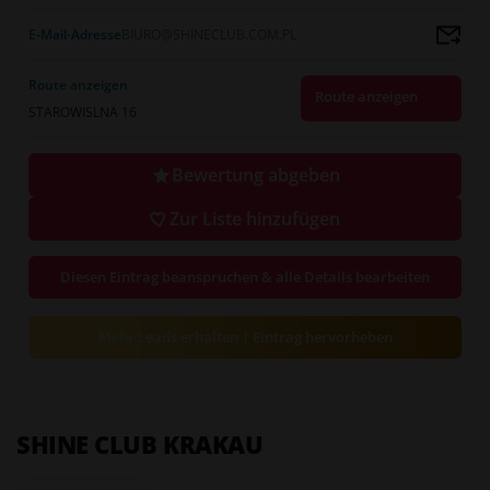
E-Mail-Adresse
BIURO@SHINECLUB.COM.PL
Route anzeigen
Route anzeigen
STAROWISLNA 16
Bewertung abgeben
Zur Liste hinzufügen
Diesen Eintrag beanspruchen & alle Details bearbeiten
Mehr Leads erhalten | Eintrag hervorheben
SHINE CLUB KRAKAU