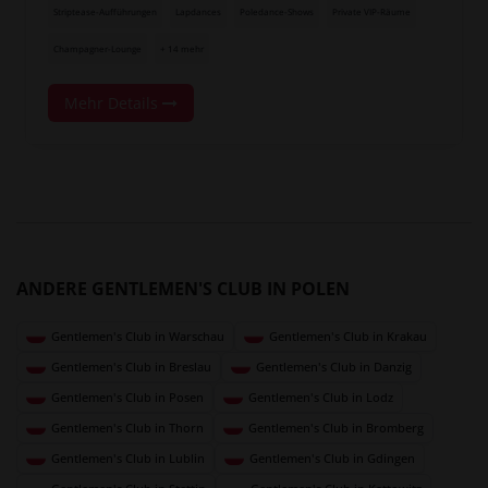
Striptease-Aufführungen
Lapdances
Poledance-Shows
Private VIP-Räume
Champagner-Lounge
+ 14 mehr
Mehr Details
ANDERE GENTLEMEN'S CLUB IN POLEN
Gentlemen's Club in Warschau
Gentlemen's Club in Krakau
Gentlemen's Club in Breslau
Gentlemen's Club in Danzig
Gentlemen's Club in Posen
Gentlemen's Club in Lodz
Gentlemen's Club in Thorn
Gentlemen's Club in Bromberg
Gentlemen's Club in Lublin
Gentlemen's Club in Gdingen