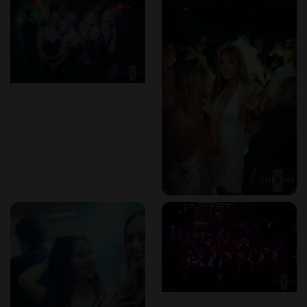
Künste präsentiert.
Historisches Ambiente
: Viele Nachtlokale befinden sich in
der mittelalterlichen Architektur der Altstadt und bieten eine
einzigartige Kulisse, die das Gesamterlebnis bereichert.
Was ist ein Gentlemen’s Club?
Traditionell bezeichnet ein Herrenclub eine private
Einrichtung, die Mitgliedern einen Raum zum geselligen
Beisammensein, Speisen und Freizeitaktivitäten bietet. Im
heutigen Kontext, insbesondere in der Nachtlebensbranche,
hat sich der Begriff weiterentwickelt und beschreibt
gehobene Lokale, die Unterhaltung, Premium-Getränke und
eine exklusive Atmosphäre für anspruchsvolle Gäste bieten.
Diese Etablissements legen Wert auf hochwertigen Service,
elegante Umgebungen und bieten oft Live-Auftritte oder
spezielle Unterhaltungsprogramme.
Das private Nachtclub-Erlebnis | was Sie
erwartet