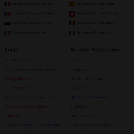
Erotische Massagen In Frankreich
Gentlemen's Clubs In Spanien
Erotische Massagen In Rumänien
Gentlemen's Clubs In Der Schweiz
Erotische Massagen In Australien
Gentlemen's Clubs In Rumänien
Erotische Massagen In Italien
Gentlemen's Clubs In Italien
FAQs
Weitere Kategorien
Neueste Einträge
Blogs
Top-bewertete erotische Massage
Swingerclub
Eintrag einreichen
Girlfriend-Erfahrung
Bei uns werben
Sugar Baby
Meinen Eintrag beanspruchen
🌍 Lokale Verzeichnisse
Meinen Eintrag bearbeiten
ErotikDream
ErotikAds
Nuru-Massagen
Erotische Massage in meiner Nähe
Erotische Massage Antalya