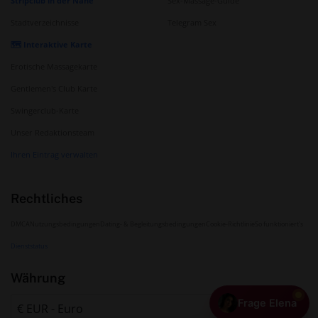
Stripclub in der Nähe
Sex-Massage-Guide
Stadtverzeichnisse
Telegram Sex
🗺️ Interaktive Karte
Erotische Massagekarte
Gentlemen's Club Karte
Swingerclub-Karte
Unser Redaktionsteam
Ihren Eintrag verwalten
Rechtliches
DMCA
Nutzungsbedingungen
Dating- & Begleitungsbedingungen
Cookie-Richtlinie
So funktioniert's
Dienststatus
Währung
Frage Elena