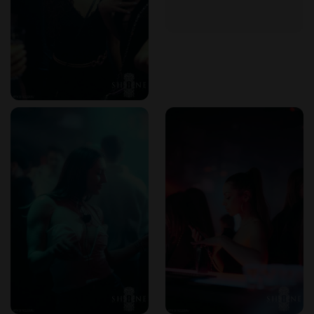
Ein privates Nachtclub-Erlebnis zeichnet sich durch
Exklusivität, persönlichen Service und eine kuratierte
Atmosphäre aus:
Exklusiver Zugang
: Solche Locations arbeiten oft auf
Mitgliedschaftsbasis oder erfordern Reservierungen, was
eine kontrollierte und gehobene Umgebung gewährleistet.
Personalisierte Services
: Gäste können aufmerksamen
Service erwarten, wobei das Personal auf individuelle
Vorlieben eingeht, von maßgeschneiderten
Getränkeauswahlen bis hin zu personalisierten
Musikplaylists.
Kuratierte Atmosphäre
: Das Innendesign, die Beleuchtung
und die gesamte Dekoration sind sorgfältig geplant, um eine
einzigartige und immersive Atmosphäre zu schaffen, die
dem Thema oder Konzept des Clubs entspricht.
Warum den Shine Club Krakau wählen?