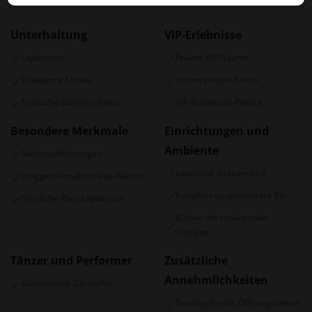
TAGS/EIGENSCHAFTEN
Unterhaltung
VIP-Erlebnisse
Lapdances
Private VIP-Räume
Poledance-Shows
Intime private Tänze
Erotische Bühnenshows
VIP-Striptease-Pakete
Besondere Merkmale
Einrichtungen und
Ambiente
Nacktaufführungen
Luxuriöse Sitzbereiche
Junggesellenabschieds-Pakete
Komplett ausgestattete Bar
Sinnliche Paar-Lapdances
Bühne mit rotierenden
Stangen
Tänzer und Performer
Zusätzliche
Annehmlichkeiten
Glamouröse Darsteller
Durchgehende Öffnungszeiten