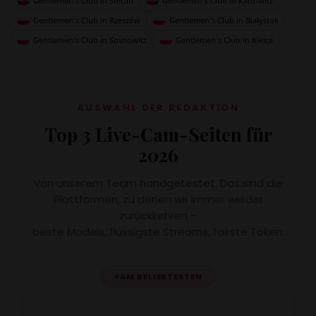
Gentlemen's Club in Stettin
Gentlemen's Club in Kattowitz
Gentlemen's Club in Rzeszów
Gentlemen's Club in Białystok
Gentlemen's Club in Sosnowitz
Gentlemen's Club in Kielce
AUSWAHL DER REDAKTION
Top 3 Live-Cam-Seiten für
2026
Von unserem Team handgetestet. Das sind die
Plattformen, zu denen wir immer wieder
zurückkehren –
beste Models, flüssigste Streams, fairste Token.
⭐
AM BELIEBTESTEN