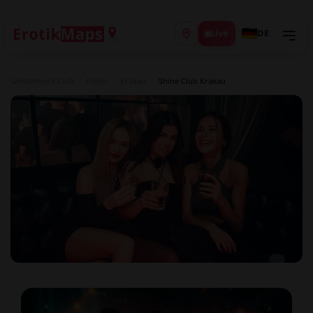
Live
DE
Gentlemen’s Club
/
Polen
/
Krakau
/
Shine Club Krakau