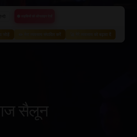
िन्दी
🟢 लड़कियों को ऑनलाइन देखें
 जोड़ें
✏️ मेरा व्यवसाय संपादित करें
🚀 मेरे व्यवसाय को बढ़ावा दें
साज सैलून