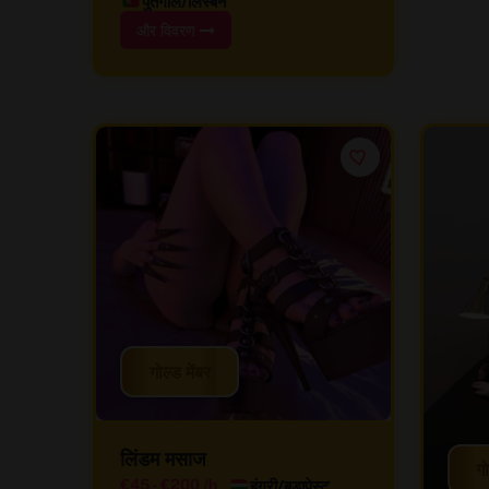
पुर्तगाल/लिस्बन
और विवरण
गोल्ड मेंबर
लिंडम मसाज
गो
हंगरी/बुडापेस्ट
€45
-
€200
/h