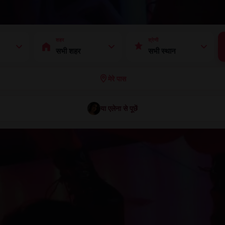
शहर
श्रेणी
मेरे पास
या एलेना से पूछें