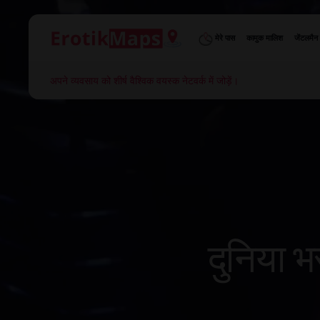
मेरे पास
कामुक मालिश
जेंटलमैन
अपने व्यवसाय को शीर्ष वैश्विक वयस्क नेटवर्क में जोड़ें।
दुनिया भ