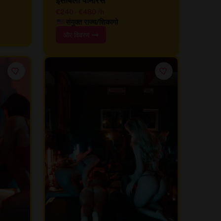
€240
-
€480
/h
संयुक्त राज्य/शिकागो
और विवरण