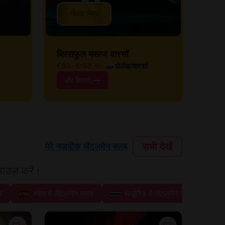
गोल्ड मेंबर
ब्लिसफुल मसाज वारसॉ
पोलैंड/वारसॉ
€82
-
€152
/h
और विवरण
सभी देखें
मेरे नज़दीक जेंटलमेन क्लब
ाउज़ करें।
ब
स्पेन में जेंटलमेन क्लब
थाईलैंड में जेंटलमेन क्लब