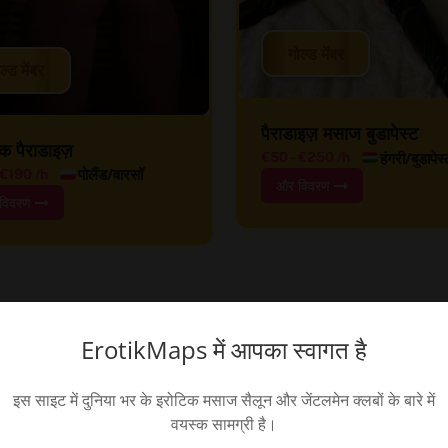
गोल्ड मेंबर
ल्ड मेंबर
पैराडाइज़ मसाज बुडापेस्ट
िक पैराडाइज़
हंगरी/बुडापेस
€50
-
€250
/h
पोलैंड/वारसॉ
€190
/h
और विवरण
विवरण
ErotikMaps में आपका स्वागत है
इस साइट में दुनिया भर के इरोटिक मसाज सैलून और जेंटलमेन क्लबों के बारे में
वयस्क सामग्री है।