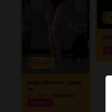
गो
तांत्र
€95
-
और 
गोल्ड मेंबर
इस्तांबुल इरोटिक मसाज - मूनलाइट
टच
तुर्की/इस्तांबुल
€40
-
€120
/h
और विवरण