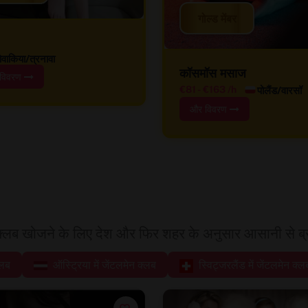
गोल्ड मेंबर
ोवाकिया/त्रनावा
कॉसमॉस मसाज
विवरण
पोलैंड/वारसॉ
€81
-
€163
/h
और विवरण
क्लब खोजने के लिए देश और फिर शहर के अनुसार आसानी से ब्र
्लब
ऑस्ट्रिया में जेंटलमेन क्लब
स्विट्जरलैंड में जेंटलमेन क्ल