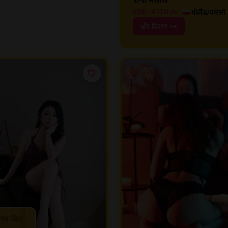
पोलैंड/वारसॉ
€90
-
€170
/h
और विवरण
ल्ड मेंबर