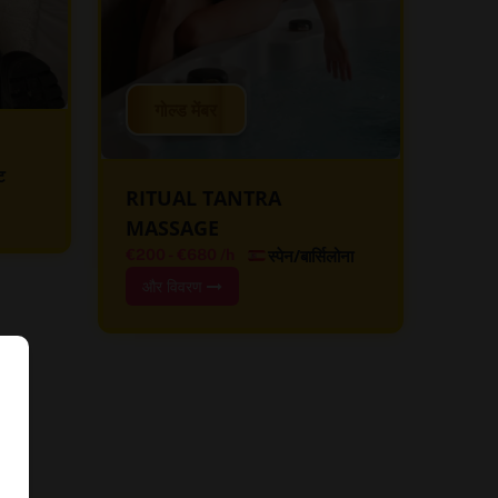
गोल्ड मेंबर
्ट
RITUAL TANTRA
MASSAGE
स्पेन/बार्सिलोना
€200
-
€680
/h
और विवरण