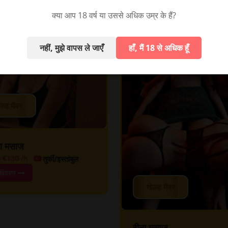
क्या आप 18 वर्ष या उससे अधिक उम्र के हैं?
नहीं, मुझे वापस ले जाएँ
हाँ, मैं 18 से अधिक हूँ
ल्ड मेंबर
िरा मसाज
तुर्की/इस्तांबुल
-
€130
/h
विवरण
गोल्ड मेंबर
रीना मसाज