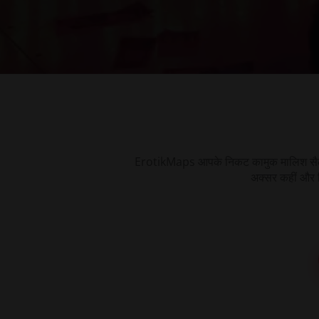
ErotikMaps आपके निकट कामुक मालिश सैलून, स्
अक्सर कहीं और म
स्ट्रिपटीज़
जेंटलमैन क्लब