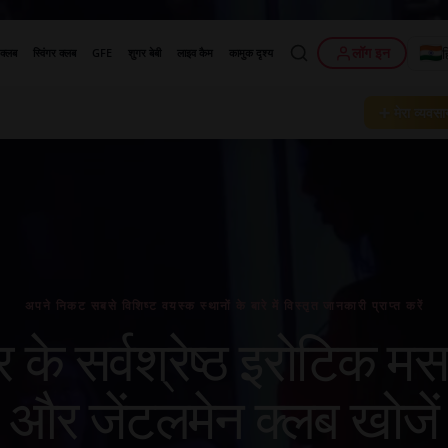
लॉग इन
ह
 क्लब
स्विंगर क्लब
GFE
शुगर बेबी
लाइव कैम
कामुक दृश्य
➕ मेरा व्यवसाय
अपने निकट सबसे विशिष्ट वयस्क स्थानों के बारे में विस्तृत जानकारी प्राप्त करें
र के सर्वश्रेष्ठ इरोटिक म
और जेंटलमेन क्लब खोजें