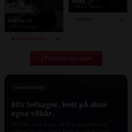
Alisa
, 27
📍 Tirana, Albanien
♥
Se profil
Amira
, 26
📍 Paris, Frankrig
♥
💋 1 time fra 250 €
Udforsk flere piger
FOR LEDSAGERE
Bliv ledsager, helt på dine
egne vilkår.
Opret din profil gratis, sæt dine egne takster og
grænser, og vælg præcis, hvem du møder. Leads