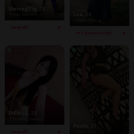
Sierrag11g
, 28
Lea
, 28
📍 New York, USA
📍 Lyon, Frankrig
♥
Se profil
♥
💋 1 time Fra €220
DIỄM LỆ
, 22
📍 Da Nang, Vietnam
Paula
, 27
♥
Se profil
📍 Lima, Peru