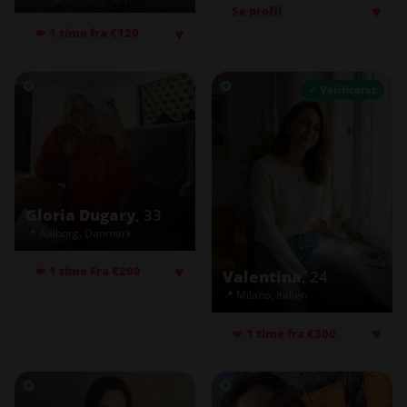
♥
Se profil
♥
💋 1 time fra €120
✓ Verificeret
Gloria Dugary
, 33
📍 Aalborg, Danmark
♥
💋 1 time Fra €200
Valentina
, 24
📍 Milano, Italien
♥
💋 1 time fra €300