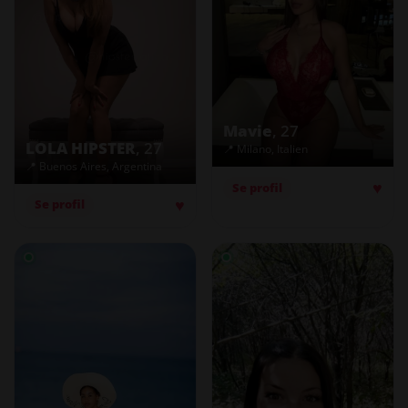
Mavie
, 27
LOLA HIPSTER
, 27
📍 Milano, Italien
📍 Buenos Aires, Argentina
♥
Se profil
♥
Se profil