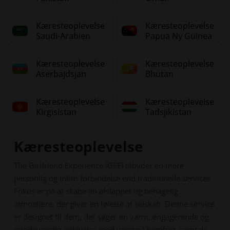
Kæresteoplevelse
Kæresteoplevelse
Saudi-Arabien
Papua Ny Guinea
Kæresteoplevelse
Kæresteoplevelse
Aserbajdsjan
Bhutan
Kæresteoplevelse
Kæresteoplevelse
Kirgisistan
Tadsjikistan
Kæresteoplevelse
The Girlfriend Experience (GFE) tilbyder en mere
personlig og intim forbindelse end traditionelle services.
Fokus er på at skabe en afslappet og behagelig
atmosfære, der giver en følelse af selskab. Denne service
er designet til dem, der søger en varm, engagerende og
mindeværdig oplevelse med vægt på komfort, samtale