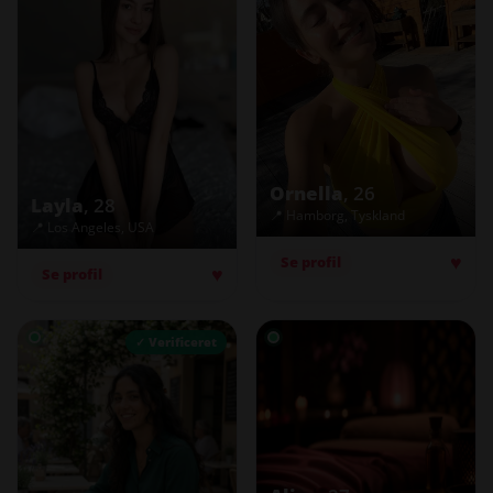
Ornella
, 26
Layla
, 28
📍 Hamborg, Tyskland
📍 Los Angeles, USA
♥
Se profil
♥
Se profil
✓ Verificeret