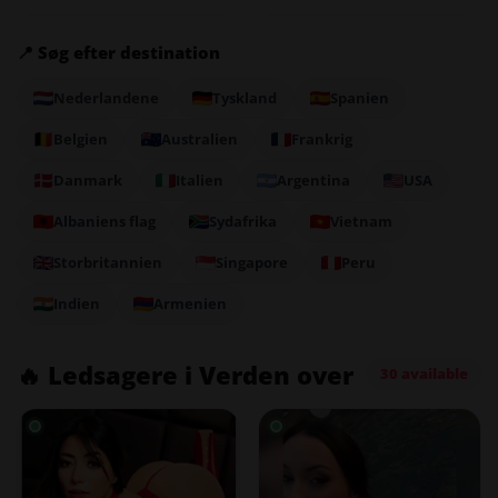
📍 Søg efter destination
Nederlandene
Tyskland
Spanien
Belgien
Australien
Frankrig
Danmark
Italien
Argentina
USA
Albaniens flag
Sydafrika
Vietnam
Storbritannien
Singapore
Peru
Indien
Armenien
🔥 Ledsagere i Verden over
30 available