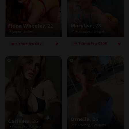
Marylise
, 28
Fiona Wheeler
, 22
📍 Antwerpen, Belgien
📍 Jaipur, Indien
♥
♥
💋 1 time Fra €100
💋 1 time fra €87
Ornella
, 26
Carinem
, 26
📍 Hamborg, Tyskland
📍 Bruxelles, Belgien