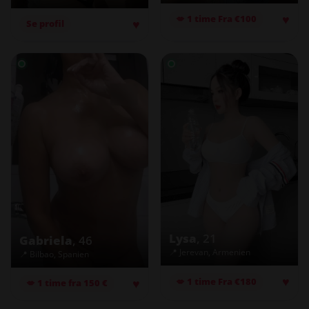
♥
💋 1 time Fra €100
♥
Se profil
Lysa
, 21
Gabriela
, 46
📍 Jerevan, Armenien
📍 Bilbao, Spanien
♥
♥
💋 1 time Fra €180
💋 1 time fra 150 €