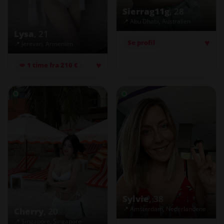
Sierrag11g
, 28
📍 Abu Dhabi, Australien
Lysa
, 21
♥
Se profil
📍 Jerevan, Armenien
♥
💋 1 time fra 210 €
Sylvie
, 38
📍 Amsterdam, Nederlandene
Cherry
, 20
📍 Singapore, Singapore