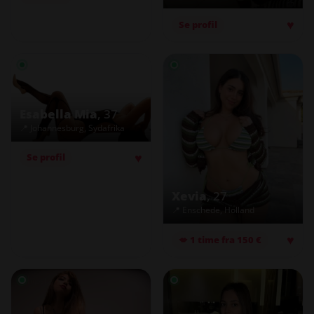
♥
Se profil
Esabella Mia
, 37
📍 Johannesburg, Sydafrika
♥
Se profil
Xevia
, 27
📍 Enschede, Holland
♥
💋 1 time fra 150 €