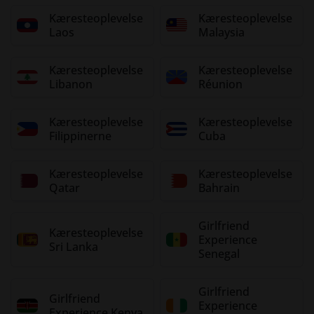
Kæresteoplevelse
Kæresteoplevelse
Laos
Malaysia
Kæresteoplevelse
Kæresteoplevelse
Libanon
Réunion
Kæresteoplevelse
Kæresteoplevelse
Filippinerne
Cuba
Kæresteoplevelse
Kæresteoplevelse
Qatar
Bahrain
Girlfriend
Kæresteoplevelse
Experience
Sri Lanka
Senegal
Girlfriend
Girlfriend
Experience
Experience Kenya