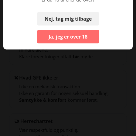
dating, tilbyder GFE kuraterede, indtægtsgivende dates,
der føles naturlige og afslappede.
Nej, tag mig tilbage
✅ Hvad GFE er
Ja, jeg er over 18
En realistisk, kærlig
date-oplevelse
.
En måde at nyde feminin energi og føle sig
mindre alene.
Klare forventninger aftalt
før
møde.
❌ Hvad GFE ikke er
Ikke en mekanisk transaktion.
Ikke en garanti for nogen seksuel handling.
Samtykke & komfort
kommer først.
🤝 Herrechartret
Vær respektfuld og punktlig.