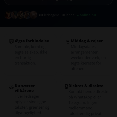
30+
ledsagere ·
20
lande ·
● online nu
💬
🍷
Ægte forbindelse
Middag & rejser
Samtale, kemi og
Middagsdates,
ægte selskab. Ikke
arrangementer,
en hurtig
weekender væk, en
transaktion.
ægte kæreste for
aftenen.
🤝
🔒
Du sætter
Diskret & direkte
vilkårene
Kontakt hende direkte
Hver ledsager
på WhatsApp eller
oplyser sine egne
Telegram. Ingen
takster, grænser og
mellemmand,
tilgængelighed.
fuldstændig privat.