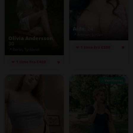
Aida
, 24
📍 Amman, Jordan
Olivia Andersson
,
30
♥
💋 1 time Fra €200
📍 Berlin, Tyskland
♥
💋 1 time Fra €400
✓ Verificeret