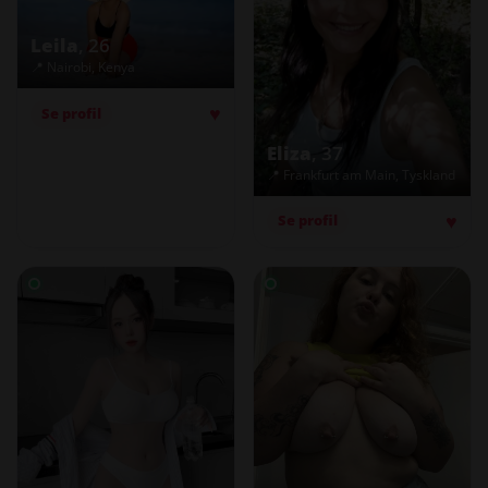
Leila
, 26
📍 Nairobi, Kenya
♥
Se profil
Eliza
, 37
📍 Frankfurt am Main, Tyskland
♥
Se profil