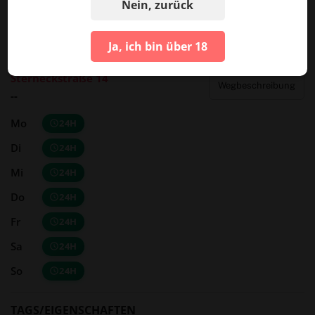
Nein, zurück
Ja, ich bin über 18
Sterneckstraße 14
Wegbeschreibung
--
Mo
24H
Di
24H
Mi
24H
Do
24H
Fr
24H
Sa
24H
So
24H
TAGS/EIGENSCHAFTEN