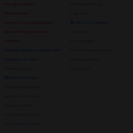
Eintrag einreichen
Girlfriend-Erfahrung
Bei uns werben
Sugar Baby
Meinen Eintrag beanspruchen
🌍 Lokale Verzeichnisse
Meinen Eintrag bearbeiten
ErotikDream
ErotikAds
Nuru-Massagen
Erotische Massage in meiner Nähe
Erotische Massage Antalya
Stripclub in der Nähe
Sex-Massage-Guide
Stadtverzeichnisse
Telegram Sex
🗺️ Interaktive Karte
Erotische Massagekarte
Gentlemen's Club Karte
Swingerclub-Karte
Unser Redaktionsteam
Ihren Eintrag verwalten