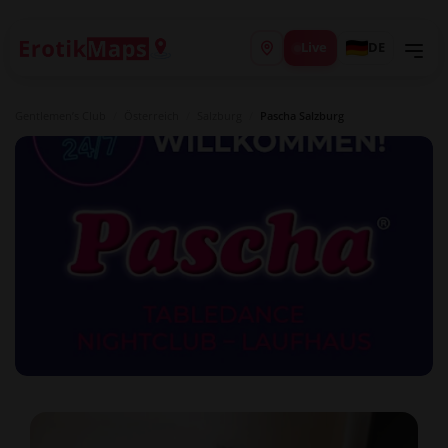
Live
DE
Gentlemen’s Club
/
Österreich
/
Salzburg
/
Pascha Salzburg