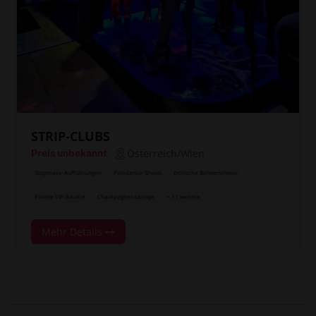
STRIP-CLUBS
Österreich/Wien
Preis unbekannt
Striptease-Aufführungen
Poledance-Shows
Erotische Bühnenshows
Private VIP-Räume
Champagner-Lounge
+ 11 weitere
Mehr Details