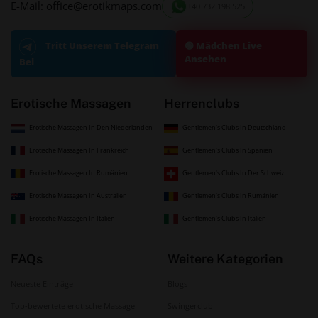
E-Mail: office@erotikmaps.com
+40 732 198 525
🟢 Mädchen Live
Tritt Unserem Telegram
Ansehen
Bei
Erotische Massagen
Herrenclubs
Erotische Massagen In Den Niederlanden
Gentlemen's Clubs In Deutschland
Erotische Massagen In Frankreich
Gentlemen's Clubs In Spanien
Erotische Massagen In Rumänien
Gentlemen's Clubs In Der Schweiz
Erotische Massagen In Australien
Gentlemen's Clubs In Rumänien
Erotische Massagen In Italien
Gentlemen's Clubs In Italien
FAQs
Weitere Kategorien
Neueste Einträge
Blogs
Top-bewertete erotische Massage
Swingerclub