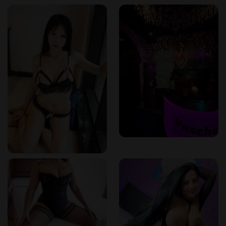
Adresse:
Sterneckstraße 14, 5020 Salzburg, Österreich​
Mobil:
+43 676 666 30 03​
Telefon:
+43 676 682 68 81​
Tripadvisor+5Restaurant
Guru+5Salzburger Schlösser+5
Telefon (nach 21:00 Uhr):
+43 662 876 639​
Website:
Offizielle Website von Pascha Salzburg
Für Anfragen oder zur Planung eines Besuchs werden Gäste
ermutigt, über die angegebenen Kontaktmöglichkeiten
Kontakt aufzunehmen.
Pascha Salzburg vereint Eleganz, Diskretion und erstklassige
Unterhaltung und ist damit eine herausragende Location in
Salzburgs lebendigem Nachtleben.