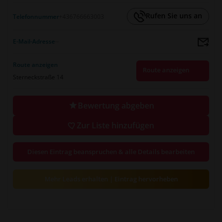
Rufen Sie uns an
Telefonnummer
+436766663003
E-Mail-Adresse
--
Route anzeigen
Route anzeigen
Sterneckstraße 14
Bewertung abgeben
Zur Liste hinzufügen
Diesen Eintrag beanspruchen & alle Details bearbeiten
Mehr Leads erhalten | Eintrag hervorheben