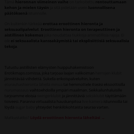
Tämä
hieronnan viimeinen vaihe
on tarkoitettu
rentouttamaan
kehon ja mielen täysin
ja sitä pidetään usein
luonnollisena
päätöksenä
istunnolle.
On kuitenkin tärkeää
erottaa eroottinen hieronta ja
seksuaalipalvelut
.
Eroottinen hieronta on terapeuttinen ja
aistillinen kokemus
joka noudattaa tiukkoja ammatillisia rajoja. Ei
ole
ei seksuaalista kanssakäymistä tai eksplisiittisiä seksuaalisia
tekoja
.
Tutustu aistillisten elämysten huippuhakemistoon
Erotikmaps.comissa, joka tarjoaa laajan valikoiman
herrojen klubit
jännittävää viihdettä. Sukella erikoispalveluihin, kuten
eturauhashieronta lähellä minua
tai hemmottele itseäsi eksoottisilla
nurumassaus
vaihtoehdoilla ympäri maailman. Seikkailunhaluisille
tarjoamme eloisia
swingerklubit
ja jännittäviä
seksiklubit
täyttämään
toiveesi. Paranna virtuaalista hauskanpitoa
live-kamera
istunnoilla tai
löydä
sugar baby
yhteydet henkilökohtaista seuraa varten.
Matkustatko?
Löydä eroottinen hieronta läheltäsi →