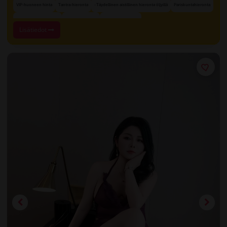
VIP-huoneen hinta
Tantra-hieronta
- Täydellinen aistillinen hieronta öljyillä
Pariskuntahieronta
Neljän käden hieronta
Lingam-hieronta
Eturauhashieronta
Lisätiedot
+ 9 muuta
Suihku ennen ja jälkeen hieronnan
Sensuaalinen hieronta
Yksityiset huoneet