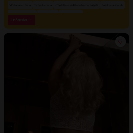
VIP-huoneen hinta
Tantra-hieronta
- Täydellinen aistillinen hieronta öljyillä
Pariskuntahieronta
Neljän käden hieronta
Lingam-hieronta
Eturauhashieronta
Lisätiedot
+ 12 lisää
Suihku ennen ja jälkeen hieronnan
Sensuaalinen hieronta
Yksityiset huoneet