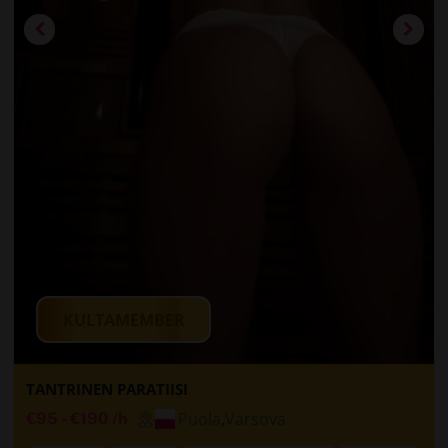
KULTAMEMBER
TANTRINEN PARATIISI
Puola
,
Varsova
€95
-
€190
/h