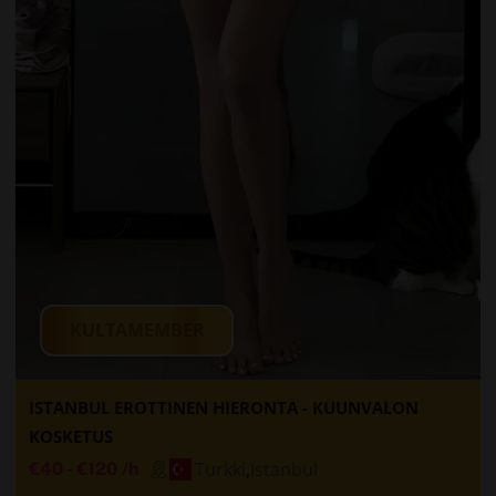
KULTAMEMBER
ISTANBUL EROTTINEN HIERONTA - KUUNVALON
KOSKETUS
Turkki
,
Istanbul
€40
-
€120
/h