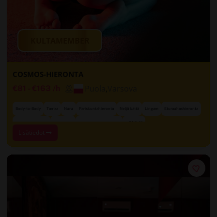
KULTAMEMBER
COSMOS-HIERONTA
Puola
,
Varsova
€81
-
€163
/h
Body-to-Body
Tantra
Nuru
Pariskuntahieronta
Neljä kättä
Lingam
Eturauhashieronta
+ 22 lisää
Onnellinen loppu
Rentoutus
Sensuaalinen hieronta
Lisätiedot