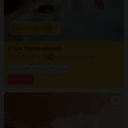
KULTAMEMBER
RITUAL TANTRA MASSAGE
Espanja
,
Barcelona
€200
-
€680
/h
Pariskuntahieronta
Eturauhashieronta
Ilmastointi
Lisätiedot