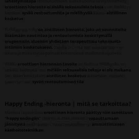
lähestymistapa
rentoutumiseen. Vaikka usein väärinymmärretty,
eroottinen hieronta ei sisällä seksuaalisia tekoja
vaan keskittyy
luomaan
syvää rentoutumista ja mielihyvää
kautta
aistillinen
kosketus
.
Tutkitaanpa, mitä
on aistillinen hieronta, joka on suunniteltu
lisäämään nautintoa ja rentoutumista keskittymällä
erogeenisiin alueisiin yhdistäen terapeuttisia tekniikoita
intiimiin kosketukseen.
todella on, mitä voit odottaa istunnon
aikana ja mistä löytää parhaat kokemukset maailmanlaajuisesti.
Vaikka
eroottisen hieronnan tavoite
on tuottaa mielihyvää, on
tärkeää huomata, että
mitään seksuaalisia tekoja ei ole mukana
.
Sen sijaan keskitytään
aistillinen kosketus
auttamaan asiakasta
saavuttamaan
syvän rentoutumisen tila
.
Happy Ending -hieronta | mitä se tarkoittaa?
Monissa tapauksissa
eroottinen hieronta päättyy niin sanottuun
"happy endingiin"
: hieroja auttaa asiakasta
vapauttamaan
jännitystä
hellävaraisen, suostumuksellisen ja
ammattimaisen
käsihoitotekniikan
.