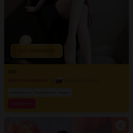
KULTAMEMBER
XIXI
Slovakia
,
Trnava
Hinta tuntematon
Pariskuntahieronta
Eturauhashieronta
Ilmastointi
Lisätiedot