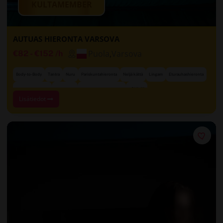
KULTAMEMBER
AUTUAS HIERONTA VARSOVA
Puola
,
Varsova
€82
-
€152
/h
Body-to-Body
Tantra
Nuru
Pariskuntahieronta
Neljä kättä
Lingam
Eturauhashieronta
+21 lisää
Onnellinen loppu
Rentoutus
Sensuaalinen hieronta
Lisätiedot