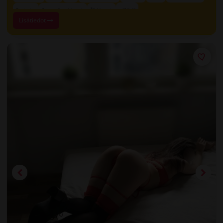
+ 13 lisää
Rentoutus
Sensuaalinen hieronta
Öljyhieronta
Lisätiedot