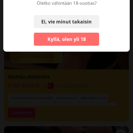
Oletko vähintään 18-vuotias?
Ei, vie minut takaisin
Kyllä, olen yli 18
KULTAMEMBER
RESPIRA-HIERONTA
Turkki
,
Istanbul
€130
-
€130
/h
- Täydellinen aistillinen hieronta öljyillä
Pariskuntahieronta
Neljän käden hieronta
Lingam-hieronta
Eturauhashieronta
VIP-palvelu
- Täydellinen aistillinen hieronta öljyillä
Lisätiedot
+ 8 lisää
Sensuaalinen hieronta
Naishieroja
- Täydellinen aistillinen hieronta öljyillä