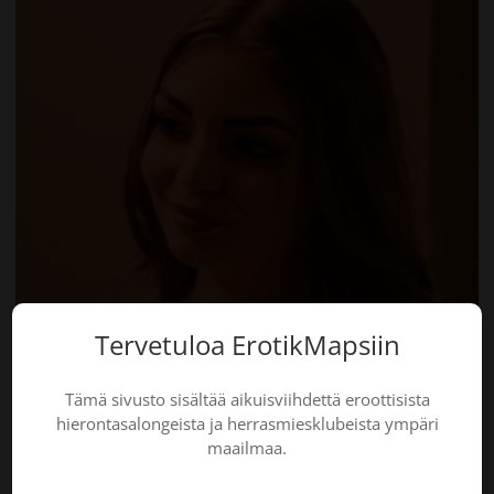
Tervetuloa ErotikMapsiin
Tämä sivusto sisältää aikuisviihdettä eroottisista
hierontasalongeista ja herrasmiesklubeista ympäri
maailmaa.