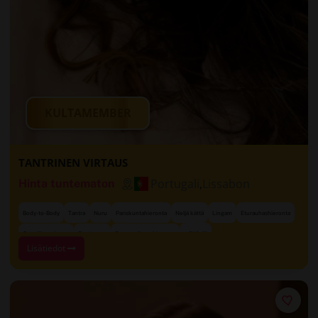
KULTAMEMBER
TANTRINEN VIRTAUS
Portugali
,
Lissabon
Hinta tuntematon
Body-to-Body
Tantra
Nuru
Pariskuntahieronta
Neljä kättä
Lingam
Eturauhashieronta
+ 31 lisää
Onnellinen loppu
Rentoutus
Sensuaalinen hieronta
Lisätiedot