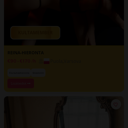
KULTAMEMBER
REINA-HIERONTA
Puola
,
Varsova
€90
-
€170
/h
Eturauhashieronta
Ilmastointi
Lisätiedot