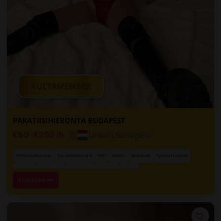
KULTAMEMBER
PARATIISIHIERONTA BUDAPEST
Unkari
,
Budapest
€50
-
€250
/h
Pariskuntahieronta
Eturauhashieronta
WiFi
Suihku
Ilmastointi
Pyyhkeet tarjolla
+ 2 lisää
Käteinen
Luottokortti
Pankkikortti
Apple Pay
Lisätiedot