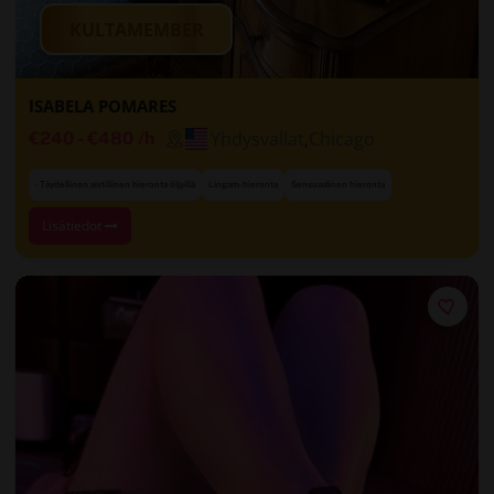
KULTAMEMBER
ISABELA POMARES
Yhdysvallat
,
Chicago
€240
-
€480
/h
- Täydellinen aistillinen hieronta öljyillä
Lingam-hieronta
Sensuaalinen hieronta
Lisätiedot