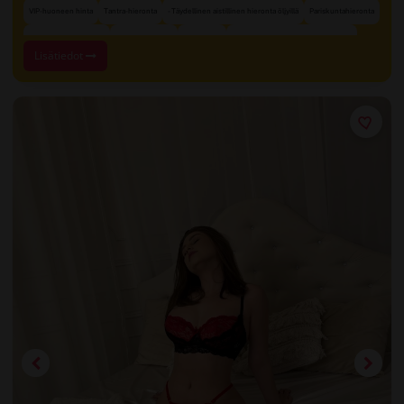
VIP-huoneen hinta
Tantra-hieronta
- Täydellinen aistillinen hieronta öljyillä
Pariskuntahieronta
Neljän käden hieronta
Lingam-hieronta
VIP-palvelu
Suihku ennen ja jälkeen hieronnan
Lisätiedot
+ 11 lisää
Aromaterapiahieronta
- Täydellinen aistillinen hieronta öljyillä