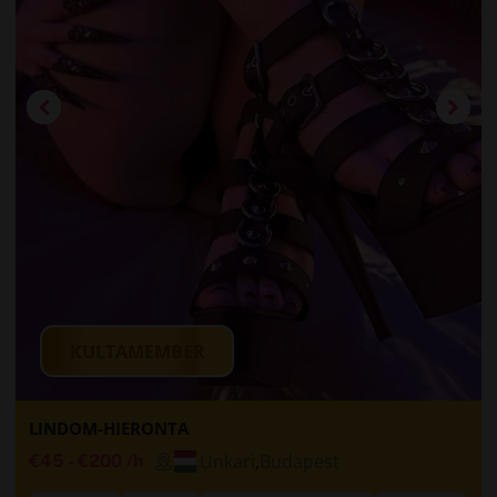
KULTAMEMBER
LINDOM-HIERONTA
Unkari
,
Budapest
€45
-
€200
/h