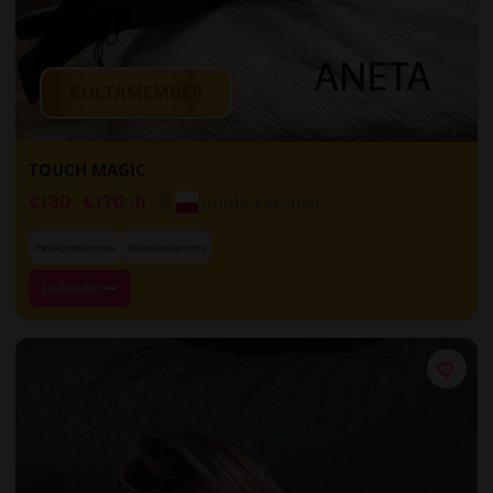
KULTAMEMBER
TOUCH MAGIC
Puola
,
Varsova
€130
-
€170
/h
Pariskuntahieronta
Eturauhashieronta
Lisätiedot