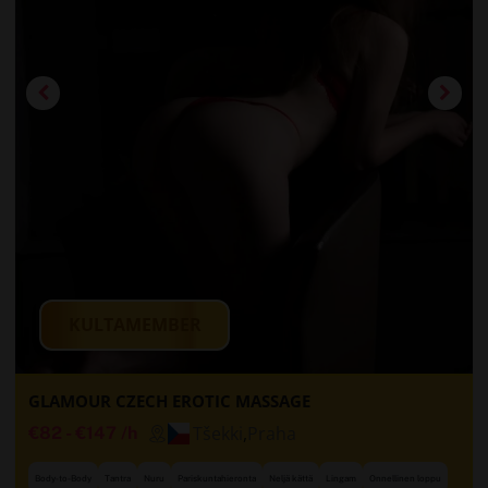
KULTAMEMBER
GLAMOUR CZECH EROTIC MASSAGE
Tšekki
,
Praha
€82
-
€147
/h
Body-to-Body
Tantra
Nuru
Pariskuntahieronta
Neljä kättä
Lingam
Onnellinen loppu