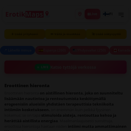
Live
FI
➕ Lisää yritykseni
✏️ Väitä ja muokkaa
🚀 Lisää näkyvyyttä
📍 Lähellä minua
Espanja (260)
Yhdysvallat (250)
Kanada 
Katso tyttöjä verkossa
LIVE
Eroottinen hieronta
Eroottinen hieronta
on aistillinen hieronta, joka on suunniteltu
lisäämään nautintoa ja rentoutumista keskittymällä
erogeenisiin alueisiin yhdistäen terapeuttisia tekniikoita
intiimiin kosketukseen.
on enemmän kuin pelkkä fyysinen
kokemus: se on tapa
stimuloida aisteja, rentouttaa kehoa ja
herättää aistillista energiaa
. Maailmanlaajuisesti suosittuja,
eroottisia hierontoja haetaan niiden
intiimi mutta ammattimainen