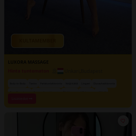
KULTAMEMBER
LUXORA MASSAGE
Unkari
,
Budapest
Hinta tuntematon
Body-to-Body
Tantra
Pariskuntahieronta
Neljä kättä
Lingam
Eturauhashieronta
+ 13 lisää
Onnellinen loppu
Sensuaalinen hieronta
Öljyhieronta
VIP-huone
Lisätiedot