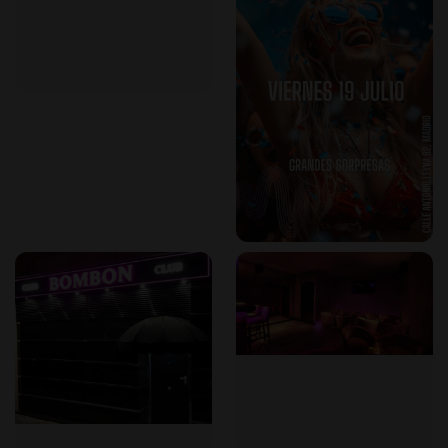
Eksklusiv atmosfære
: Et sofistikert miljø designet for
komfort og luksus.
Personlig service
: Oppmerksomt personale dedikert til å
forbedre din opplevelse.
Underholdning av høy kvalitet
: Profesjonelle
opptredener som tilfredsstiller kresne smaker.
Gjester kan forvente en minneverdig natt fylt med eleganse
og spenning.
Hvorfor velge en herreklubb i Madrid?
Madrids pulserende natteliv er verdenskjent. Å velge en
herreklubb her tilbyr:
Kulturell rikdom
: Opplev fusjonen av lokal sjarm med
internasjonale underholdningsstandarder.
Mangfoldig underholdning
: Tilgang til en rekke
opptredener og tjenester tilpasset ulike preferanser.
Premium arenaer
: Klubber som Club Bombón setter