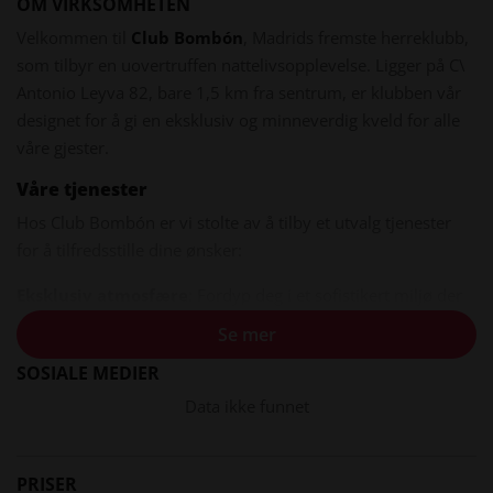
OM VIRKSOMHETEN
Velkommen til
Club Bombón
, Madrids fremste herreklubb,
som tilbyr en uovertruffen nattelivsopplevelse. Ligger på C\
Antonio Leyva 82, bare 1,5 km fra sentrum, er klubben vår
designet for å gi en eksklusiv og minneverdig kveld for alle
våre gjester.
Våre tjenester
Hos Club Bombón er vi stolte av å tilby et utvalg tjenester
for å tilfredsstille dine ønsker:
Eksklusiv atmosfære
: Fordyp deg i et sofistikert miljø der
eleganse møter sensualitet.
Se mer
Fantastiske modeller
: Våre modeller av høy klasse
SOSIALE MEDIER
utstråler eleganse, glamour og sensualitet, og sikrer at
kvelden din blir uforglemmelig.
Data ikke funnet
VIP-område
: For deg som søker en mer eksklusiv
opplevelse, tilbyr vår VIP-sone komfortable sitteplasser og
PRISER
personlig service, slik at du kan nyte festlighetene med et