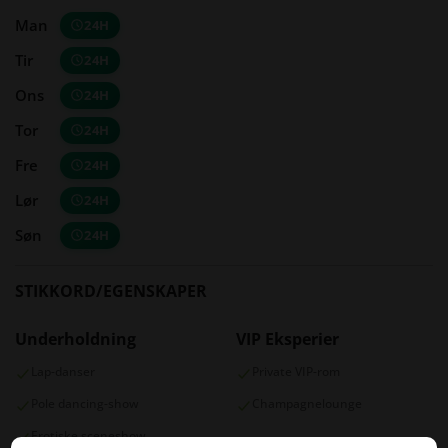
Man
24H
Tir
24H
Ons
24H
Tor
24H
Fre
24H
Lør
24H
Søn
24H
STIKKORD/EGENSKAPER
Underholdning
VIP Eksperier
Lap-danser
Private VIP-rom
Pole dancing-show
Champagnelounge
Erotiske sceneshow