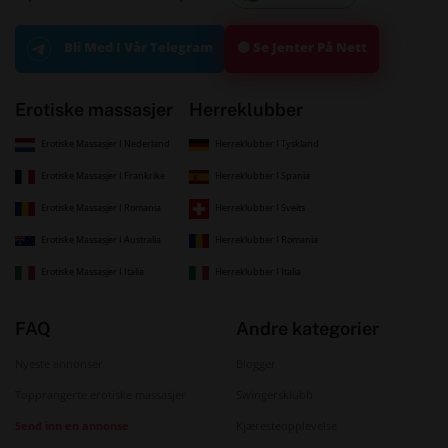
🟢 Se Jenter På Nett
Bli Med I Vår Telegram
Erotiske massasjer
Herreklubber
Erotiske Massasjer I Nederland
Herreklubber I Tyskland
Erotiske Massasjer I Frankrike
Herreklubber I Spania
Erotiske Massasjer I Romania
Herreklubber I Sveits
Erotiske Massasjer I Australia
Herreklubber I Romania
Erotiske Massasjer I Italia
Herreklubber I Italia
FAQ
Andre kategorier
Nyeste annonser
Blogger
Topprangerte erotiske massasjer
Swingersklubb
Send inn en annonse
Kjæresteopplevelse