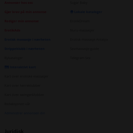
Annonser hos oss
Sugar Baby
Gjør krav på min annonse
🌍 Lokale kataloger
Rediger min annonse
ErotikDream
ErotikAds
Nuru-massasjer
Erotisk massasje i nærheten
Erotisk massasje Antalya
Strippeklubb i nærheten
Sexmassasje-guide
Bykataloger
Telegram Sex
🗺️ Interaktivt kart
Kart over erotiske massasjer
Kart over herreklubber
Kart over swingerklubber
Redaksjonen vår
Administrer annonsen din
Juridisk