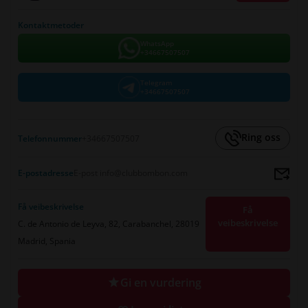
Kontaktmetoder
WhatsApp
+34667507507
Telegram
+34667507507
Ring oss
Telefonnummer
+34667507507
E-postadresse
E-post info@clubbombon.com
Få veibeskrivelse
Få
veibeskrivelse
C. de Antonio de Leyva, 82, Carabanchel, 28019
Madrid, Spania
Gi en vurdering