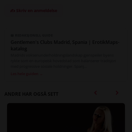
✍️ Skriv en anmeldelse
📖 REDAKSJONELL GUIDE
Gentlemen's Clubs Madrid, Spania | ErotikMaps-
katalog
Madrids voksenunderholdningslandskap gjenspeiler byens
rykte som en europeisk hovedstad som balanserer tradisjon
med progressive sosiale holdninger. Spanj...
Les hele guiden →
ANDRE HAR OGSÅ SETT