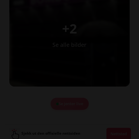
+2
Se alle bilder
Se jenter live
Sjekk ut den offisielle nettsiden
Nettsted