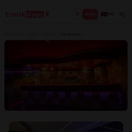
Live
NO
Herreklubb
/
Spania
/
Madrid
/
Club Bombón