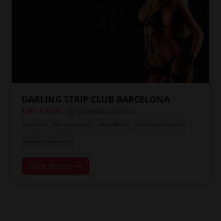
DARLING STRIP CLUB BARCELONA
Spania/Barcelona
€40
-
€70
/h
Lap-danser
Pole dancing-show
Private VIP-rom
Personlig vertinneservice
Luksuriøse sitteområder
Flere detaljer