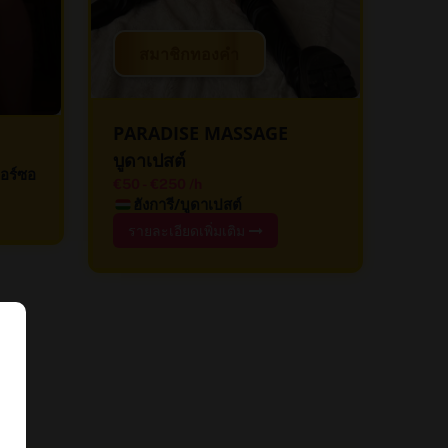
สมาชิกทองคำ
PARADISE MASSAGE
บูดาเปสต์
อร์ซอ
€50
-
€250
/h
ฮังการี/บูดาเปสต์
รายละเอียดเพิ่มเติม