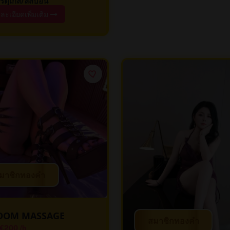
รตุเกส/ลิสบอน
ละเอียดเพิ่มเติม
มาชิกทองคำ
DOM MASSAGE
สมาชิกทองคำ
€200
/h