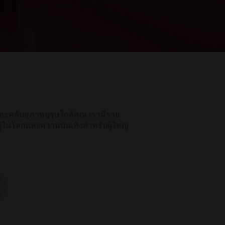
ะคลับสุภาพบุรุษใกล้คุณ เรามีราย
ประสบการณ์
อยู่ในโลกแห่งความบันเทิงสำหรับผู้ใหญ่
แฟนสาว
ชูการ์เบบี้