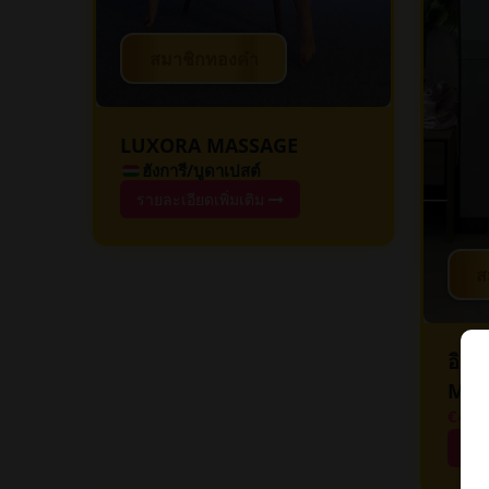
สมาชิกทองคำ
LUXORA MASSAGE
ฮังการี/บูดาเปสต์
รายละเอียดเพิ่มเติม
ส
อิสต
MOO
€40
-
ราย