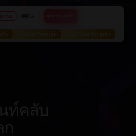
สู่ระบบ
ไทย
🟢 ดูสาวๆ ออนไลน์
องฉัน
✏️ แก้ไขธุรกิจของฉัน
🚀 โปรโมทธุรกิจของฉัน
นท์คลับ
โลก