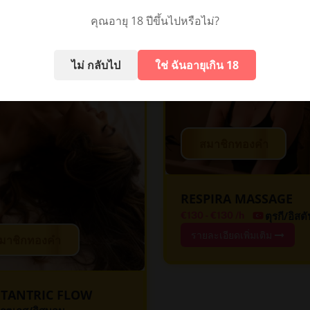
คุณอายุ 18 ปีขึ้นไปหรือไม่?
ไม่ กลับไป
ใช่ ฉันอายุเกิน 18
สมาชิกทองคำ
RESPIRA MASSAGE
ตุรกี/อิสต
€130
-
€130
/h
รายละเอียดเพิ่มเติม
มาชิกทองคำ
 TANTRIC FLOW