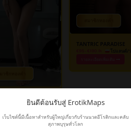
สมาชิกทองคำ
TANTRIC PARADISE
โปแลนด์/ว
€95
-
€190
/h
รายละเอียดเพิ่มเติม
มาชิกทองคำ
ันบูล นวดอีโรติก -
ยินดีต้อนรับสู่ ErotikMaps
NLIGHT TOUCH
ตุรกี/อิสตันบูล
€120
/h
เว็บไซต์นี้มีเนื้อหาสำหรับผู้ใหญ่เกี่ยวกับร้านนวดอีโรติกและคลับ
ละเอียดเพิ่มเติม
สุภาพบุรุษทั่วโลก