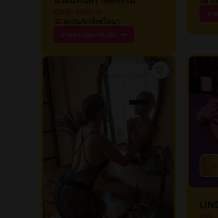
โป
€200
-
€680
/h
ราย
สเปน/บาร์เซโลนา
รายละเอียดเพิ่มเติม
ส
LIN
€45
-