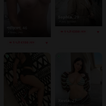
Sophia
, 29
📍 লন্ডন, যুক্তরাজ্য
গ্যাব্রিয়েলা
, 46
♥
💋 1 ঘণ্টা €350 থেকে
📍 বিলবাও, স্পেন
♥
💋 1 ঘণ্টা €150 থেকে
Xevia
, 27
📍 এনসেখেডে, নেদারল্যান্ডস