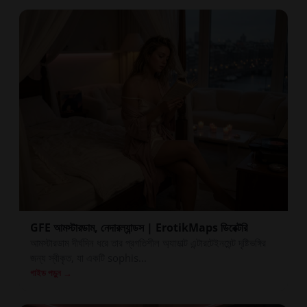
GFE আমস্টারডাম, নেদারল্যান্ডস | ErotikMaps ডিরেক্টরি
আমস্টারডাম দীর্ঘদিন ধরে তার প্রগতিশীল অ্যাডাল্ট এন্টারটেইনমেন্ট দৃষ্টিভঙ্গির
জন্য স্বীকৃত, যা একটি sophis...
গাইড পড়ুন →