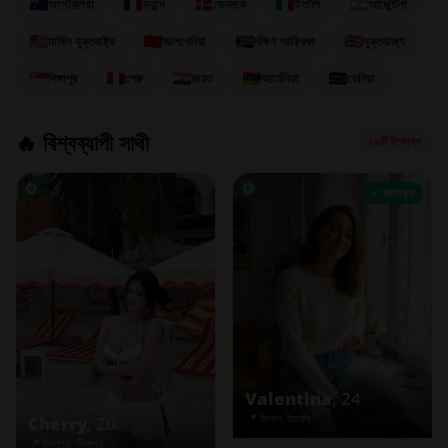
অস্ট্রেলিয়া
ফ্রান্স
ডেনমার্ক
ইতালি
আর্জেন্টিনা
মার্কিন যুক্তরাষ্ট্র
আলবেনিয়া
দক্ষিণ আফ্রিকা
যুক্তরাজ্য
সিঙ্গাপুর
পেরু
ভারত
আর্মেনিয়া
কেনিয়া
🔥 বিশ্বব্যাপী সাথী
২৯টি উপলব্ধ
✓ যাচাইকৃত
Valentina
, 24
📍 মিলান, ইতালি
Cherry
, 20
📍 সিঙ্গাপুর, সিঙ্গাপুর