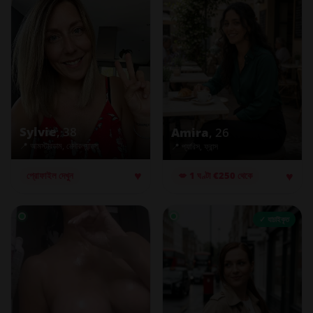
Sylvie
, 38
Amira
, 26
📍 আমস্টারডাম, নেদারল্যান্ডস
📍 প্যারিস, ফ্রান্স
♥
♥
প্রোফাইল দেখুন
💋 1 ঘণ্টা €250 থেকে
✓ যাচাইকৃত