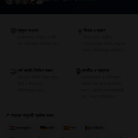
💬
🍷
প্রকৃত সংযোগ
ডিনার ও ভ্রমণ
কথোপকথন, রসায়ন ও খাঁটি
ডিনার ডেট, অনুষ্ঠান,
সঙ্গ, তাড়াহুড়ার লেনদেন নয়।
সপ্তাহান্তের ভ্রমণ, সন্ধ্যার
জন্য সত্যিকারের প্রেমিকা।
🤝
🔒
শর্ত আপনি নির্ধারণ করুন
গোপনীয় ও প্রত্যক্ষ
প্রত্যেক সঙ্গিনী নিজের মূল্য,
হোয়াটসঅ্যাপ বা টেলিগ্রামে
সীমা ও উপলব্ধতা
সরাসরি তার সাথে যোগাযোগ
তালিকাভুক্ত করে।
করুন। কোনো মধ্যস্থতাকারী
নেই, সম্পূর্ণ ব্যক্তিগত।
📍 গন্তব্য অনুযায়ী ব্রাউজ করুন
নেদারল্যান্ডস
জার্মানি
স্পেন
বেলজিয়াম