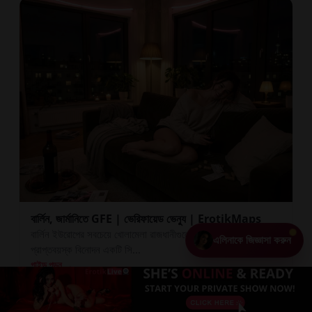
বার্লিন, জার্মানিতে GFE | ভেরিফায়েড ভেন্যু | ErotikMaps
বার্লিন ইউরোপের সবচেয়ে খোলামেলা রাজধানীগুলোর একটি, যেখানে
এলিনাকে জিজ্ঞাসা করুন
প্রাপ্তবয়স্ক বিনোদন একটি সি...
গাইড পড়ুন →
+ আপনার প্রোফাইল যোগ করুন