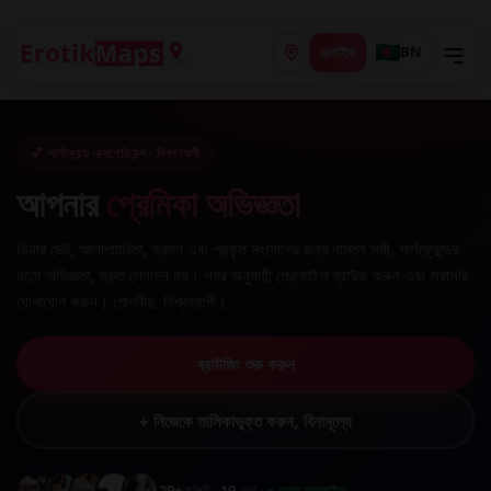
লাইভ
BN
💕 গার্লফ্রেন্ড এক্সপেরিয়েন্স · বিশ্বব্যাপী
আপনার
প্রেমিকা অভিজ্ঞতা
ডিনার ডেট, আলাপচারিতা, ভ্রমণ এবং প্রকৃত সংযোগের জন্য বাস্তব সঙ্গী, গার্লফ্রেন্ডের
মতো অভিজ্ঞতা, দ্রুত লেনদেন নয়। শহর অনুযায়ী প্রোফাইল ব্রাউজ করুন এবং সরাসরি
যোগাযোগ করুন। গোপনীয়, বিশ্বব্যাপী।
ব্রাউজিং শুরু করুন
+ নিজেকে তালিকাভুক্ত করুন, বিনামূল্যে
29+
সঙ্গিনী ·
19
দেশ ·
● এখন অনলাইন