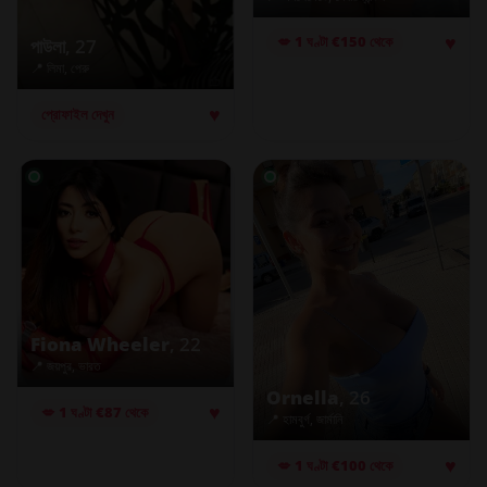
♥
💋 1 ঘণ্টা €150 থেকে
পাউলা
, 27
📍 লিমা, পেরু
♥
প্রোফাইল দেখুন
Fiona Wheeler
, 22
📍 জয়পুর, ভারত
Ornella
, 26
♥
💋 1 ঘণ্টা €87 থেকে
📍 হামবুর্গ, জার্মানি
♥
💋 1 ঘণ্টা €100 থেকে