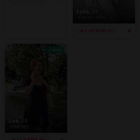
Lysa
, 21
📍 ইয়েরেভান, আর্মেনিয়া
♥
💋 1 ঘণ্টা €210 থেকে
✓ যাচাইকৃত
Lea
, 28
📍 লিওন, ফ্রান্স
♥
💋 1 ঘণ্টা €220 থেকে