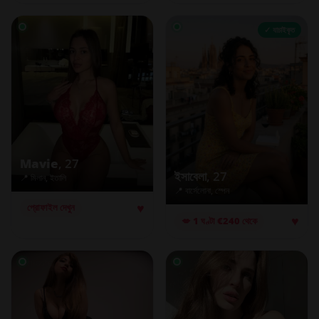
✓ যাচাইকৃত
Mavie
, 27
ইসাবেলা
, 27
📍 মিলান, ইতালি
📍 বার্সেলোনা, স্পেন
♥
প্রোফাইল দেখুন
♥
💋 1 ঘণ্টা €240 থেকে