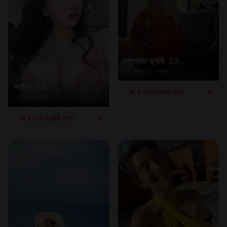
গ্লোরিয়া ডুগারি
, 33
📍 অ্যালবোর্গ, ডেনমার্ক
আইদা
, 24
♥
💋 1 ঘণ্টা €200 থেকে
📍 আম্মান, জর্ডান
♥
💋 1 ঘণ্টা €200 থেকে