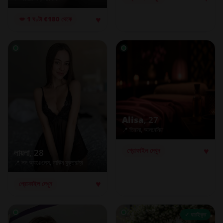
♥
💋 1 ঘণ্টা €180 থেকে
Alisa
, 27
📍 তিরানা, আলবেনিয়া
♥
প্রোফাইল দেখুন
লায়লা
, 28
📍 লস অ্যাঞ্জেলেস, মার্কিন যুক্তরাষ্ট্র
♥
প্রোফাইল দেখুন
✓ যাচাইকৃত