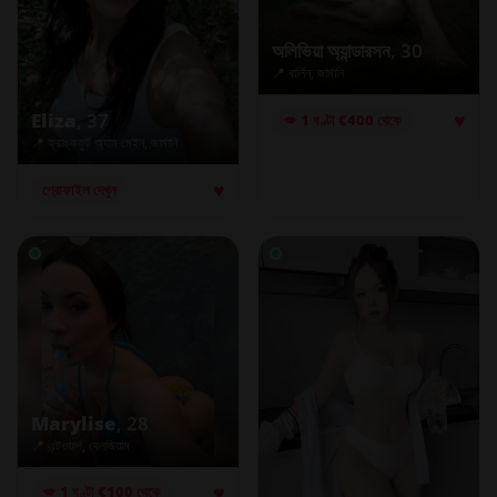
অলিভিয়া অ্যান্ডারসন
, 30
📍 বার্লিন, জার্মানি
♥
Eliza
, 37
💋 1 ঘণ্টা €400 থেকে
📍 ফ্রাঙ্কফুর্ট অ্যাম মেইন, জার্মানি
♥
প্রোফাইল দেখুন
Marylise
, 28
📍 এন্টওয়ার্প, বেলজিয়াম
♥
💋 1 ঘণ্টা €100 থেকে