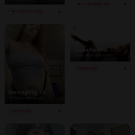
♥
💋 1 ঘণ্টা €300 থেকে
♥
💋 ১ ঘণ্টা €১২০ থেকে
Esabella Mia
, 37
📍 জোহানেসবার্গ, দক্ষিণ আফ্রিকা
♥
প্রোফাইল দেখুন
Sierrag11g
, 28
📍 নিউ ইয়র্ক, মার্কিন যুক্তরাষ্ট্র
♥
প্রোফাইল দেখুন