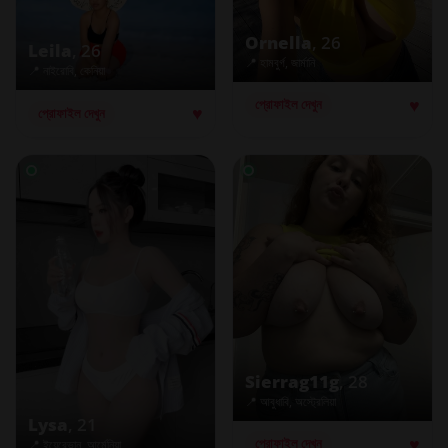
Ornella
, 26
Leila
, 26
📍 হামবুর্গ, জার্মানি
📍 নাইরোবি, কেনিয়া
♥
প্রোফাইল দেখুন
♥
প্রোফাইল দেখুন
Sierrag11g
, 28
📍 আবুধাবি, অস্ট্রেলিয়া
Lysa
, 21
♥
প্রোফাইল দেখুন
📍 ইয়েরেভান, আর্মেনিয়া