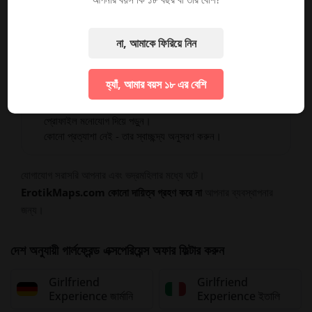
একটি যান্ত্রিক লেনদেন নয়।
কোনো যৌনকর্মের নিশ্চয়তা নয়।
সম্মতি ও স্বাচ্ছন্দ্য
প্রথমে আসে।
না, আমাকে ফিরিয়ে নিন
হ্যাঁ, আমার বয়স ১৮ এর বেশি
🤝 ভদ্রলোকদের নীতিমালা
শ্রদ্ধাশীল এবং সময়নিষ্ঠ হোন।
প্রোফাইল মনোযোগ দিয়ে পড়ুন।
কোনো প্রত্যাশা নেই - তার স্বাচ্ছন্দ্য অনুসরণ করুন।
যোগাযোগ সরাসরি আপনার এবং ভদ্রমহিলার মধ্যে ঘটে।
ErotikMaps.com কোনো দায়িত্ব গ্রহণ করে না
আপনার ব্যবস্থাপনার
জন্য।
দেশ অনুযায়ী গার্লফ্রেন্ড এক্সপেরিয়েন্স অফার ফিল্টার করুন
Girlfriend
Girlfriend
Experience জার্মানি
Experience ইতালি