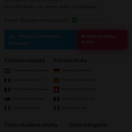
erotické služby ve vašem okolí s ErotikMaps.
E-mail: office@erotikmaps.com
+40 732 198 525
🟢 Sledovat Dívky
Připojte Se K Našemu
Online
Telegramu
Erotické masáže
Pánské kluby
Erotické Masáže V Nizozemsku
Pánské Kluby V Německu
Erotické Masáže Ve Francii
Pánské Kluby Ve Španělsku
Erotické Masáže V Rumunsku
Pánské Kluby Ve Švýcarsku
Erotické Masáže V Austrálii
Pánské Kluby V Rumunsku
Erotické Masáže V Itálii
Pánské Kluby V Itálii
Často kladené otázky
Další kategorie