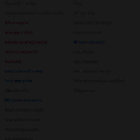
Nejnovější inzeráty
Blogy
Nejlépe hodnocené erotické masáže
Swinger klub
Přidat inzerát
Zážitek jako s přítelkyní
Inzerujte s námi
Cukrová holčička
Nárokovat si můj inzerát
🌍 Místní adresáře
Upravit můj inzerát
ErotikDream
ErotikAds
Nuru Massages
Erotická masáž v okolí
Erotická masáž Antalya
Strip klub poblíž
Průvodce erotickými masážemi
Adresáře měst
Telegram sex
🗺️ Interaktivní mapa
Mapa erotických masáží
Mapa pánských klubů
Mapa swingers klubů
Náš redakční tým