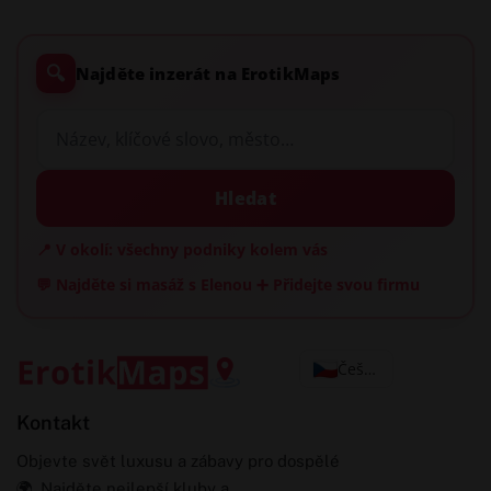
🔍
Najděte inzerát na ErotikMaps
Hledat
📍 V okolí: všechny podniky kolem vás
💬 Najděte si masáž s Elenou
➕ Přidejte svou firmu
Čeština
Kontakt
Objevte svět luxusu a zábavy pro dospělé
🌍. Najděte nejlepší kluby a