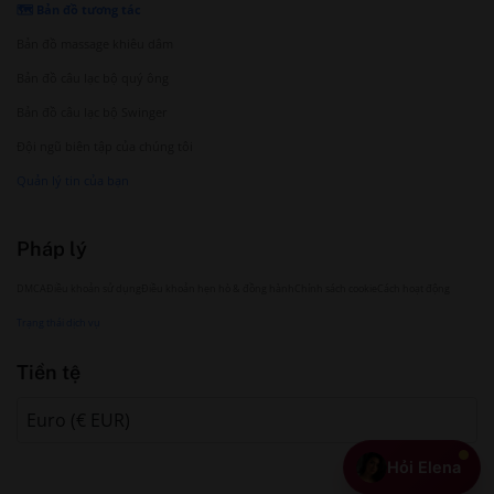
🗺️ Bản đồ tương tác
Bản đồ massage khiêu dâm
Bản đồ câu lạc bộ quý ông
Bản đồ câu lạc bộ Swinger
Đội ngũ biên tập của chúng tôi
Quản lý tin của bạn
Pháp lý
DMCA
Điều khoản sử dụng
Điều khoản hẹn hò & đồng hành
Chính sách cookie
Cách hoạt động
Trạng thái dịch vụ
Tiền tệ
Hỏi Elena