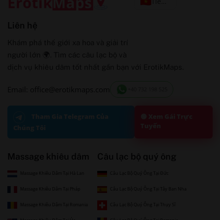
Tiếng Việt
Liên hệ
Khám phá thế giới xa hoa và giải trí
người lớn 🌍. Tìm các câu lạc bộ và
dịch vụ khiêu dâm tốt nhất gần bạn với ErotikMaps.
Email: office@erotikmaps.com
+40 732 198 525
🟢 Xem Gái Trực
Tham Gia Telegram Của
Tuyến
Chúng Tôi
Massage khiêu dâm
Câu lạc bộ quý ông
Massage Khiêu Dâm Tại Hà Lan
Câu Lạc Bộ Quý Ông Tại Đức
Massage Khiêu Dâm Tại Pháp
Câu Lạc Bộ Quý Ông Tại Tây Ban Nha
Massage Khiêu Dâm Tại Romania
Câu Lạc Bộ Quý Ông Tại Thụy Sĩ