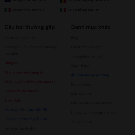
Massage Khiêu Dâm Tại Úc
Câu Lạc Bộ Quý Ông Tại Romania
Massage Khiêu Dâm Tại Ý
Câu Lạc Bộ Quý Ông Tại Ý
Câu hỏi thường gặp
Danh mục khác
Danh sách mới nhất
Blog
Massage khiêu dâm được đánh giá
Câu lạc bộ Swinger
cao nhất
Trải nghiệm bạn gái
Đăng tin
Sugar Baby
Quảng cáo với chúng tôi
🌍 Danh bạ địa phương
Nhận quyền sở hữu tin của tôi
ErotikDream
Chỉnh sửa tin của tôi
Mát-xa Nuru
ErotikAds
Mát-xa Khiêu Dâm Antalya
Massage Kích Dục Gần Tôi
Hướng dẫn Massage Kích dục
Câu lạc bộ thoát y gần tôi
Telegram Sex
Danh bạ thành phố