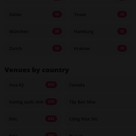
Dallas
Texas
32
32
München
Hamburg
32
32
Zurich
Krakow
32
30
Venues by country
Hoa Kỳ
Canada
955
Vương quốc Anh
Tây Ban Nha
259
Đức
Cộng Hòa Séc
242
Nga
Ba Lan
183