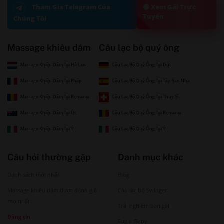
🟢 Xem Gái Trực
Tham Gia Telegram Của
Tuyến
Chúng Tôi
Massage khiêu dâm
Câu lạc bộ quý ông
Massage Khiêu Dâm Tại Hà Lan
Câu Lạc Bộ Quý Ông Tại Đức
Massage Khiêu Dâm Tại Pháp
Câu Lạc Bộ Quý Ông Tại Tây Ban Nha
Massage Khiêu Dâm Tại Romania
Câu Lạc Bộ Quý Ông Tại Thụy Sĩ
Massage Khiêu Dâm Tại Úc
Câu Lạc Bộ Quý Ông Tại Romania
Massage Khiêu Dâm Tại Ý
Câu Lạc Bộ Quý Ông Tại Ý
Câu hỏi thường gặp
Danh mục khác
Danh sách mới nhất
Blog
Massage khiêu dâm được đánh giá
Câu lạc bộ Swinger
cao nhất
Trải nghiệm bạn gái
Đăng tin
Sugar Baby