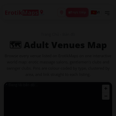
Trực tiếp
VI
Trang Chủ
›
Bản đồ
🗺️ Adult Venues Map
Browse every venue listed on ErotikMaps on one interactive
world map: erotic massage salons, gentlemen's clubs and
swinger clubs. Pins are colour-coded by type, clustered by
area, and link straight to each listing.
📍 Đang tải bản đồ…