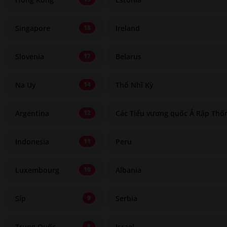
Singapore
Ireland
18
Slovenia
Belarus
17
Na Uy
Thổ Nhĩ Kỳ
14
Argentina
Các Tiểu vương quốc Ả Rập Thố
12
Indonesia
Peru
11
Luxembourg
Albania
10
Síp
Serbia
9
Trung Quốc
Israel
8