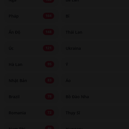
Pháp
Bỉ
164
Ấn Độ
Thái Lan
148
Úc
Ukraina
121
Hà Lan
Ý
95
Nhật Bản
Áo
83
Brazil
Bồ Đào Nha
78
Romania
Thụy Sĩ
72
Nam Phi
Hungary
46