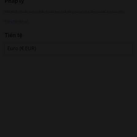
Pháp lý
DMCA
Điều khoản sử dụng
Điều khoản hẹn hò & đồng hành
Chính sách cookie
Cách hoạt động
Trạng thái dịch vụ
Tiền tệ