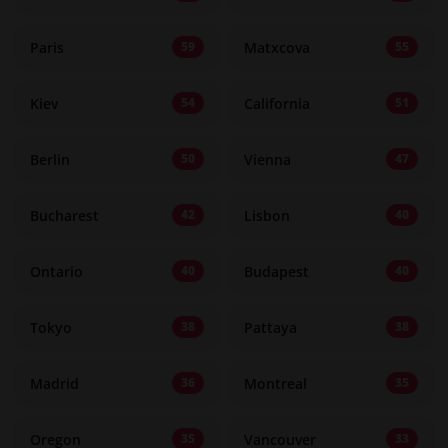
Paris
Matxcova
59
55
Kiev
California
54
51
Berlin
Vienna
50
47
Bucharest
Lisbon
42
40
Ontario
Budapest
40
40
Tokyo
Pattaya
38
38
Madrid
Montreal
36
35
Oregon
Vancouver
35
33