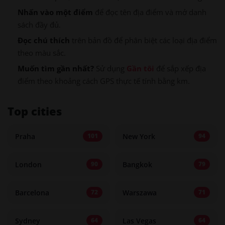
Nhấn vào một điểm
để đọc tên địa điểm và mở danh
sách đầy đủ.
Đọc chú thích
trên bản đồ để phân biệt các loại địa điểm
theo màu sắc.
Muốn tìm gần nhất?
Sử dụng
Gần tôi
để sắp xếp địa
điểm theo khoảng cách GPS thực tế tính bằng km.
Top cities
Praha
New York
101
94
London
Bangkok
90
79
Barcelona
Warszawa
72
71
Sydney
Las Vegas
64
64