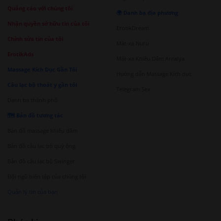
Quảng cáo với chúng tôi
🌍 Danh bạ địa phương
Nhận quyền sở hữu tin của tôi
ErotikDream
Chỉnh sửa tin của tôi
Mát-xa Nuru
ErotikAds
Mát-xa Khiêu Dâm Antalya
Massage Kích Dục Gần Tôi
Hướng dẫn Massage Kích dục
Câu lạc bộ thoát y gần tôi
Telegram Sex
Danh bạ thành phố
🗺️ Bản đồ tương tác
Bản đồ massage khiêu dâm
Bản đồ câu lạc bộ quý ông
Bản đồ câu lạc bộ Swinger
Đội ngũ biên tập của chúng tôi
Quản lý tin của bạn