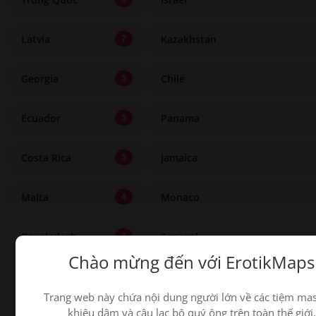
Latvia
Kazakhstan
7
Georgia
Chile
5
Ecuador
Panama
5
Costa Rica
Jamaica
5
Malta
Monaco
4
Bangladesh
Senegal
3
Chào mừng đến với ErotikMaps
Cộng hòa Dominica
Tanzania
2
Trang web này chứa nội dung người lớn về các tiệm ma
khiêu dâm và câu lạc bộ quý ông trên toàn thế giới.
Uruguay
Campuchia
2