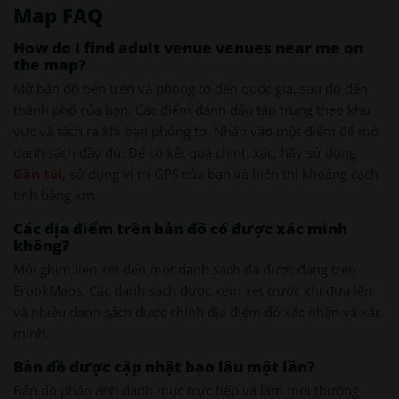
Map FAQ
How do I find adult venue venues near me on
the map?
Mở bản đồ bên trên và phóng to đến quốc gia, sau đó đến
thành phố của bạn. Các điểm đánh dấu tập trung theo khu
vực và tách ra khi bạn phóng to. Nhấn vào một điểm để mở
danh sách đầy đủ. Để có kết quả chính xác, hãy sử dụng
Gần tôi
, sử dụng vị trí GPS của bạn và hiển thị khoảng cách
tính bằng km.
Các địa điểm trên bản đồ có được xác minh
không?
Mỗi ghim liên kết đến một danh sách đã được đăng trên
ErotikMaps. Các danh sách được xem xét trước khi đưa lên
và nhiều danh sách được chính địa điểm đó xác nhận và xác
minh.
Bản đồ được cập nhật bao lâu một lần?
Bản đồ phản ánh danh mục trực tiếp và làm mới thường