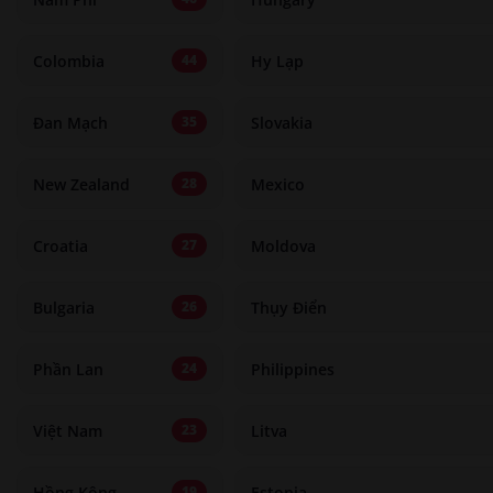
Colombia
Hy Lạp
44
Đan Mạch
Slovakia
35
New Zealand
Mexico
28
Croatia
Moldova
27
Bulgaria
Thụy Điển
26
Phần Lan
Philippines
24
Việt Nam
Litva
23
Hồng Kông
Estonia
19