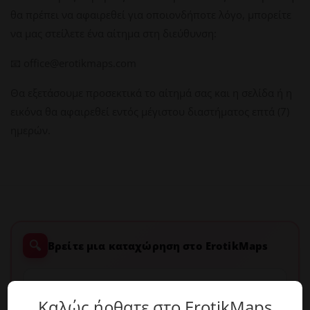
θα πρέπει να αφαιρεθεί για οποιονδήποτε λόγο, μπορείτε
να μας στείλετε ένα αίτημα στη διεύθυνση:
📧 office@erotikmaps.com
Θα εξετάσουμε προσεκτικά το αίτημά σας και η σελίδα ή η
εικόνα θα αφαιρεθεί εντός μέγιστου διαστήματος επτά (7)
ημερών.
🔍
Βρείτε μια καταχώρηση στο ErotikMaps
Καλώς ήρθατε στο ErotikMaps