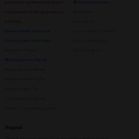
Διεκδίκηση της Καταχώρησής μου
🌍 Τοπικοί Κατάλογοι
Επεξεργασία της Καταχώρησής μου
ErotikDream
ErotikAds
Nuru Μασάζ
Ερωτικό Μασάζ Κοντά μου
Ερωτικό Μασάζ Αττάλεια
Στριπτιτζάδικο Κοντά Μου
Οδηγός Sex Massage
Κατάλογοι Πόλεων
Σεξ στο Telegram
🗺️ Διαδραστικός Χάρτης
Χάρτης Ερωτικού Μασάζ
Χάρτης Gentlemen's Club
Χάρτης Swinger Club
Η Συντακτική Ομάδα μας
Διαχείριση της καταχώρισής σας
Νομικά
DMCA
Όροι Χρήσης
Όροι Γνωριμιών & Συνοδείας
Πολιτική Cookies
Πώς Λειτουργεί