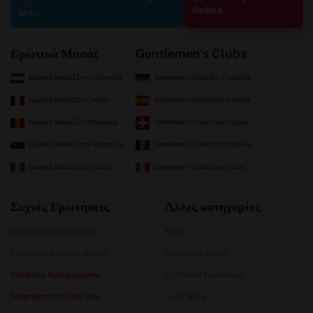
Online
Μας
Ερωτικά Μασάζ
Gentlemen's Clubs
Ερωτικά Μασάζ Στην Ολλανδία
Gentlemen's Clubs Στη Γερμανία
Ερωτικά Μασάζ Στη Γαλλία
Gentlemen's Clubs Στην Ισπανία
Ερωτικά Μασάζ Στη Ρουμανία
Gentlemen's Clubs Στην Ελβετία
Ερωτικά Μασάζ Στην Αυστραλία
Gentlemen's Clubs Στη Ρουμανία
Ερωτικά Μασάζ Στην Ιταλία
Gentlemen's Clubs Στην Ιταλία
Συχνές Ερωτήσεις
Άλλες κατηγορίες
Νεότερες Καταχωρήσεις
Blogs
Κορυφαίο Ερωτικό Μασάζ
Σουίνγκερ Κλαμπ
Υποβολή Καταχώρησης
GirlFriend Experience
Διαφημιστείτε μαζί μας
Sugar Baby