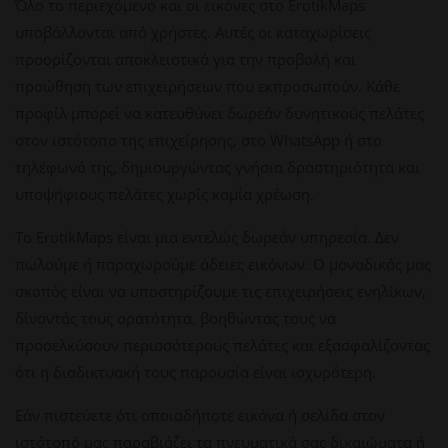
Όλο το περιεχόμενο και οι εικόνες στο ErotikMaps
υποβάλλονται από χρήστες. Αυτές οι καταχωρίσεις
προορίζονται αποκλειστικά για την προβολή και
προώθηση των επιχειρήσεων που εκπροσωπούν. Κάθε
προφίλ μπορεί να κατευθύνει δωρεάν δυνητικούς πελάτες
στον ιστότοπο της επιχείρησης, στο WhatsApp ή στο
τηλέφωνό της, δημιουργώντας γνήσια δραστηριότητα και
υποψήφιους πελάτες χωρίς καμία χρέωση.
Το ErotikMaps είναι μια εντελώς δωρεάν υπηρεσία. Δεν
πωλούμε ή παραχωρούμε άδειες εικόνων. Ο μοναδικός μας
σκοπός είναι να υποστηρίζουμε τις επιχειρήσεις ενηλίκων,
δίνοντάς τους ορατότητα, βοηθώντας τους να
προσελκύσουν περισσότερους πελάτες και εξασφαλίζοντας
ότι η διαδικτυακή τους παρουσία είναι ισχυρότερη.
Εάν πιστεύετε ότι οποιαδήποτε εικόνα ή σελίδα στον
ιστότοπό μας παραβιάζει τα πνευματικά σας δικαιώματα ή