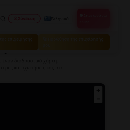
🟢 Δείτε κορίτσια
Σύνδεση
Ελληνικά
online
 της επιχείρησής
🚀 Προώθηση της επιχείρησής
άζ
μου
ε έναν διαδραστικό χάρτη.
ότερες καταχωρήσεις και, στη
.