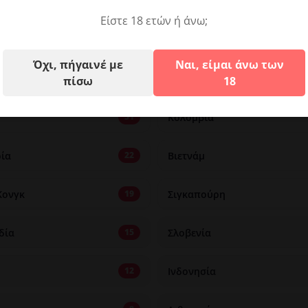
α
Ταϊλάνδη
82
Είστε 18 ετών ή άνω;
ία
Ουκρανία
66
Όχι, πήγαινέ με
Ναι, είμαι άνω των
Ολλανδία
44
πίσω
18
Κολομβία
31
ία
Βιετνάμ
22
Κονγκ
Σιγκαπούρη
19
δία
Σλοβενία
15
Ινδονησία
12