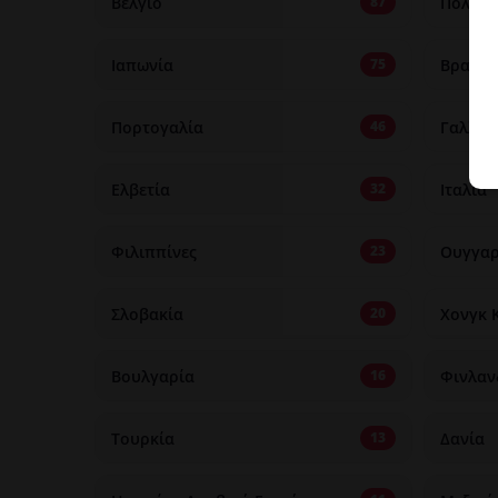
Βέλγιο
Πολωνί
87
Ιαπωνία
Βραζιλ
75
Πορτογαλία
Γαλλία
46
Ελβετία
Ιταλία
32
Φιλιππίνες
Ουγγαρ
23
Σλοβακία
Χονγκ 
20
Βουλγαρία
Φινλαν
16
Τουρκία
Δανία
13