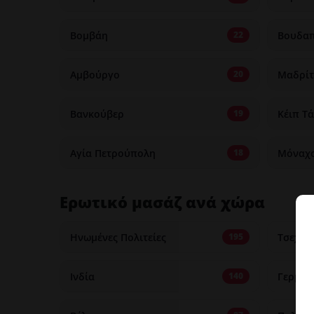
Βομβάη
Βουδα
22
Αμβούργο
Μαδρί
20
Βανκούβερ
Κέιπ Τ
19
Αγία Πετρούπολη
Μόναχ
18
Ερωτικό μασάζ ανά χώρα
Ηνωμένες Πολιτείες
Τσεχία
195
Ινδία
Γερμαν
140