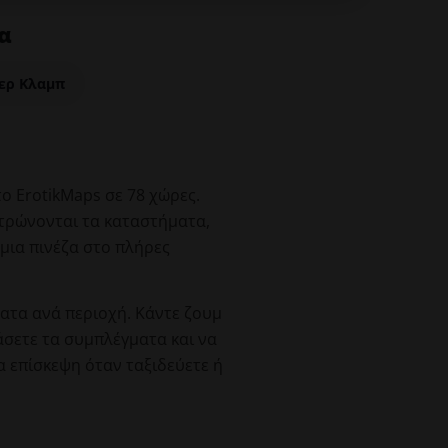
α
ερ Κλαμπ
ο ErotikMaps σε 78 χώρες.
ντρώνονται τα καταστήματα,
 μια πινέζα στο πλήρες
ματα ανά περιοχή. Κάντε ζουμ
άσετε τα συμπλέγματα και να
 επίσκεψη όταν ταξιδεύετε ή