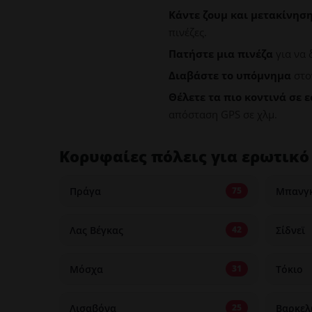
Κάντε ζουμ και μετακίνησ
πινέζες.
Πατήστε μια πινέζα
για να 
Διαβάστε το υπόμνημα
στο
Θέλετε τα πιο κοντινά σε ε
απόσταση GPS σε χλμ.
Κορυφαίες πόλεις για ερωτικό
Πράγα
Μπανγ
75
Λας Βέγκας
Σίδνεϊ
42
Μόσχα
Τόκιο
31
Λισαβόνα
Βαρκελ
25