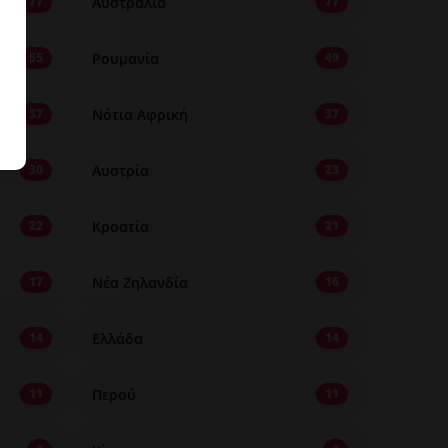
Αυστραλία
77
77
Ρουμανία
55
49
Νότια Αφρική
37
37
Αυστρία
30
23
Κροατία
22
21
Νέα Ζηλανδία
17
16
Ελλάδα
14
14
Περού
11
11