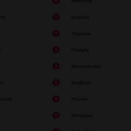
Λιθουανία
8
ινή
Ιρλανδία
7
ς
Τζαμάικα
4
ό
Παναμάς
4
Μπανγκλαντές
3
ία
Νορβηγία
2
γουάη
Ρεϋνιόν
2
Μπαχάμες
1