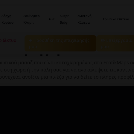
Λέσχη
Σουίνγκερ
Sugar
Ζωντανή
GFE
Ερωτικά Οπτικά
Κυρίων
Κλαμπ
Baby
Κάμερα
Αρχική
›
Χάρτης
› Ερωτικό Μασάζ
ο δίκτυο
➕ Προσθήκη της επιχείρησής
✏️ Επεξεργασία
️ Χάρτης Ερωτικού Μασ
μου
μου
ωτικού μασάζ που είναι καταχωρημένος στο ErotikMaps σ
ε στη χώρα ή την πόλη σας για να ανακαλύψετε τις κοντιν
συνέχεια, ανοίξτε μια πινέζα για να δείτε το πλήρες προφίλ