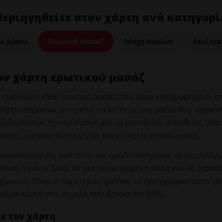
Περιηγηθείτε στον χάρτη ανά κατηγορί
οι χώροι
Ερωτικό Μασάζ
Λέσχη Κυρίων
Σουίνγκ
τον χάρτη ερωτικού μασάζ
 εμφανίζει κάθε ερωτικό μασάζ που είναι καταχωρημένο στ
 αποτελεσμάτων, μπορείτε να δείτε με μια ματιά πού συγκε
ταξιδιωτικούς προορισμούς και να μεταβείτε απευθείας από
σίες, ωράριο λειτουργίας και στοιχεία επικοινωνίας.
κωδικοποιημένες ανά τύπο και ομαδοποιημένες σε συμπλέγ
όπηση ή κάντε ζουμ σε μια συγκεκριμένη πόλη για να διασπ
ώρους. Είναι ο ταχύτερος τρόπος να προγραμματίσετε μια
έσιμο κοντά στο σημείο που βρίσκεστε ήδη.
ε τον χάρτη