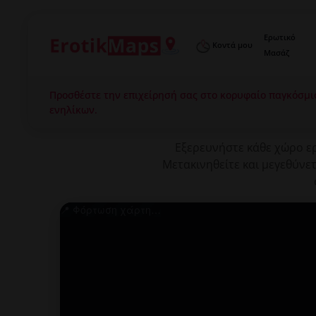
Ερωτικό
Κοντά μου
Μασάζ
Προσθέστε την επιχείρησή σας στο κορυφαίο παγκόσμι

ενηλίκων.
Εξερευνήστε κάθε χώρο ερ
Μετακινηθείτε και μεγεθύνετ
📍 Φόρτωση χάρτη…