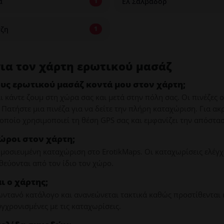
α
Ελ Σαλβαδόρ
1
ζη
1
για τον χάρτη ερωτικού μασάζ
ς ερωτικού μασάζ κοντά μου στον χάρτη;
 κάντε ζουμ στη χώρα σας και μετά στην πόλη σας. Οι πινέζες 
 Πατήστε μια πινέζα για να δείτε την πλήρη καταχώριση. Για ακ
ο οποίο χρησιμοποιεί τη θέση GPS σας και εμφανίζει την απόστασ
ώροι στον χάρτη;
ημοσιευμένη καταχώριση στο ErotikMaps. Οι καταχωρίσεις ελέγχ
θεύονται από τον ίδιο τον χώρο.
 ο χάρτης;
ζωντανό κατάλογο και ανανεώνεται τακτικά καθώς προστίθενται 
γχρονισμένες με τις καταχωρίσεις.