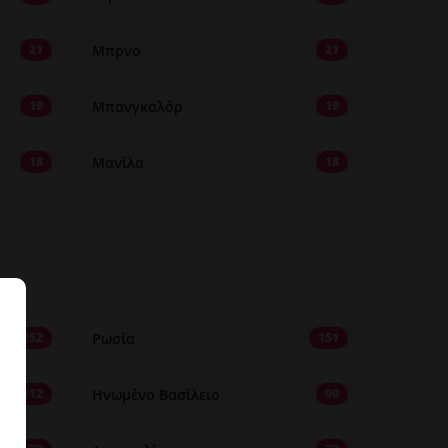
Μπρνο
21
21
Μπανγκαλόρ
19
19
Μανίλα
18
18
Ρωσία
152
151
Ηνωμένο Βασίλειο
112
90