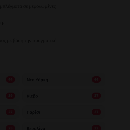
συμπλέγματα σε μεμονωμένες
η.
ους με βάση την πραγματική
Νέα Υόρκη
44
44
Κίεβο
39
37
Παρίσι
27
27
Βερολίνο
23
22