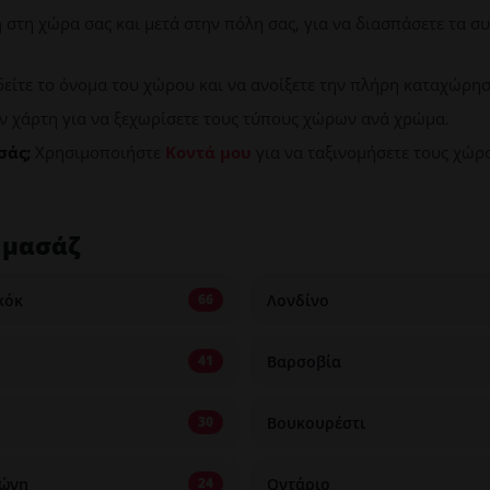
η
στη χώρα σας και μετά στην πόλη σας, για να διασπάσετε τα 
δείτε το όνομα του χώρου και να ανοίξετε την πλήρη καταχώρησ
ν χάρτη για να ξεχωρίσετε τους τύπους χώρων ανά χρώμα.
σάς;
Χρησιμοποιήστε
Κοντά μου
για να ταξινομήσετε τους χώρ
 μασάζ
κόκ
Λονδίνο
66
Βαρσοβία
41
Βουκουρέστι
30
ώνη
Οντάριο
24