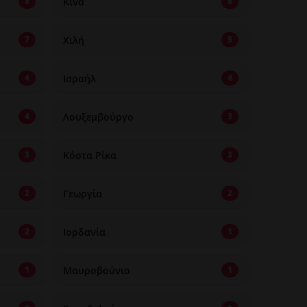
Κίνα
8
8
Χιλή
7
5
Ισραήλ
4
4
Λουξεμβούργο
4
3
Κόστα Ρίκα
3
3
Γεωργία
2
2
Ιορδανία
2
1
Μαυροβούνιο
1
1