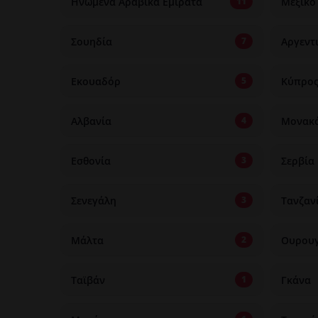
Ηνωμένα Αραβικά Εμιράτα
Μεξικό
11
Σουηδία
Αργεντ
7
Εκουαδόρ
Κύπρο
5
Αλβανία
Μονακ
4
Εσθονία
Σερβία
3
Σενεγάλη
Τανζαν
3
Μάλτα
Ουρου
2
Ταϊβάν
Γκάνα
1