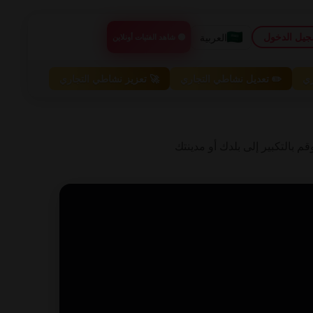
يل الدخول
العربية
🟢 شاهد الفتيات أونلاين
ري
✏️ تعديل نشاطي التجاري
🚀 تعزيز نشاطي التجاري
دة. حرك الخريطة وقم بالتكبير إلى بلدك أو مدينتك