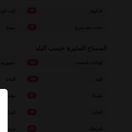
فانكوفر
كيب تاون
19
سانت بطرسبرغ
ميونخ
18
المساج المثيرة حسب البلد
الولايات المتحدة
جمهورية 
195
الهند
ألمانيا
140
بلجيكا
بولندا
87
اليابان
البرازيل
75
البرتغال
فرنسا
46