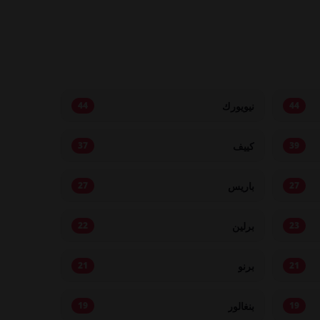
نيويورك
44
44
كييف
37
39
باريس
27
27
برلين
22
23
برنو
21
21
بنغالور
19
19