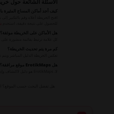
الأسئلة الشائعة حول خري
كيف أجد أماكن المساج المثيرة ب
افتح الخريطة أعلاه وقم بالتكبير إلى
للحصول على نتيجة دقيقة، استخدم
ب
هل الأماكن على الخريطة موثقة؟
كل علامة ترتبط بقائمة منشورة على ErotikMaps. يتم مراجعة القوائم قبل النشر، والعديد منها مُطالب به وموثق من قبل المكان نفسه.
كم مرة يتم تحديث الخريطة؟
تعكس الخريطة الدليل المباشر ويتم تحد
هل ErotikMaps موقع مرافقة؟
لا. ErotikMaps هو دليل لاكتشاف وإدراج الأماكن للبالغين. لا يقدم خدمات مرافقة ولا يستضيف محتوى صريحًا.
هل تفضل البحث حسب الموقع؟ 