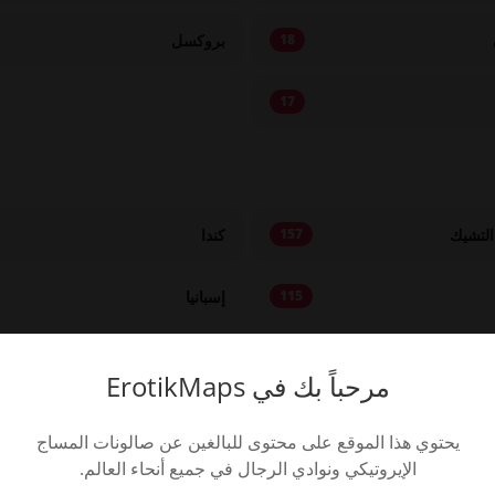
بروكسل
18
17
التشيك
كندا
157
إسبانيا
115
تايلاند
82
مرحباً بك في ErotikMaps
أوكرانيا
66
يحتوي هذا الموقع على محتوى للبالغين عن صالونات المساج
الإيروتيكي ونوادي الرجال في جميع أنحاء العالم.
هولندا
44