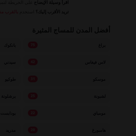
اقرأ وسيلة الإيضاح
على الخريطة لتميي
تريد الأقرب إليك؟
استخدم
بالقرب من
أفضل المدن للمساج المثيرة
براغ
بانكوك
75
لاس فيغاس
سيدني
42
موسكو
طوكيو
31
لشبونة
برشلونة
25
مومباي
بودابست
22
هامبورغ
مدريد
20