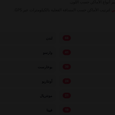
ز أنواع الأماكن حسب اللون.
ي
لترتيب الأماكن حسب المسافة الفعلية بالكيلومترات عبر GPS.
لندن
66
وارسو
41
بوخارست
30
أونتاريو
24
مونتريال
21
فيينا
19