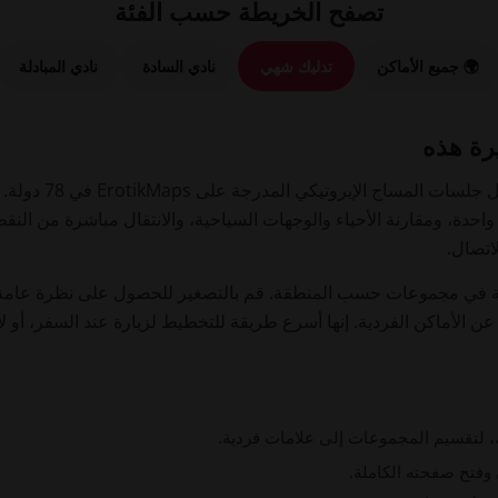
تصفح الخريطة حسب الفئة
🌍 جميع الأماكن
تدليك شهي
نادي السادة
نادي المبادلة
رة هذه
تتيح هذه الخريطة التفا
واحدة، ومقارنة الأحياء والوجهات السياحية، والانتقال مباشرة من النق
اتصال.
 في مجموعات حسب المنطقة. قم بالتصغير للحصول على نظرة عامة عالم
 الأماكن الفردية. إنها أسرع طريقة للتخطيط لزيارة عند السفر، أو ل
، لتقسيم المجموعات إلى علامات فردية.
وفتح صفحته الكاملة.