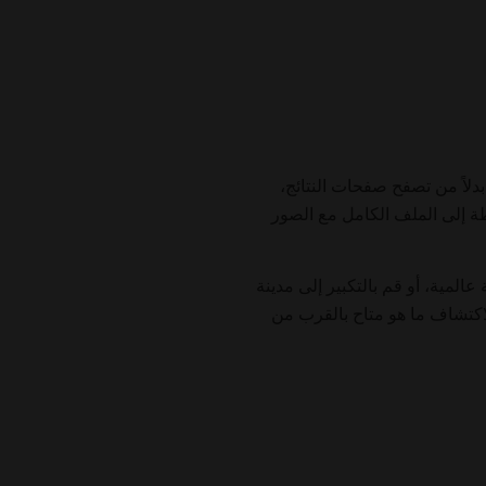
علية عرض كل جلسات المساج الإيروتيكي المدرجة على ErotikMaps في 78 دولة. بدلاً من تصفح صفحات النتائج،
طة إلى الملف الكامل مع الصور
ية، أو قم بالتكبير إلى مدينة
اكتشاف ما هو متاح بالقرب من