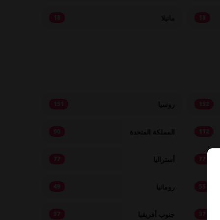
مانيلا
18
18
روسيا
151
152
المملكة المتحدة
90
112
أستراليا
77
77
رومانيا
49
55
جنوب أفريقيا
37
37