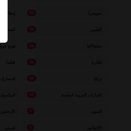
سويسرا
إيطاليا
32
الفلبين
المجر
23
سلوفاكيا
هونغ كونغ
20
بلغاريا
فنلندا
16
تركيا
الدنمارك
13
الإمارات العربية المتحدة
المكسيك
11
السويد
الأرجنتين
7
الإكوادور
قبرص
5