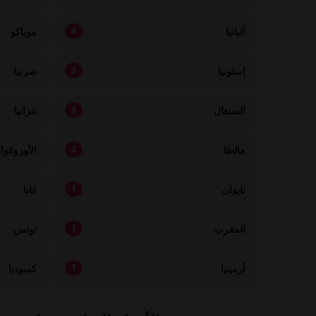
ألبانيا
موناكو
4
إستونيا
صربيا
3
السنغال
تنزانيا
3
مالطا
الأوروغوا
2
تايوان
غانا
1
المغرب
تونس
1
أرمينيا
كمبوديا
1