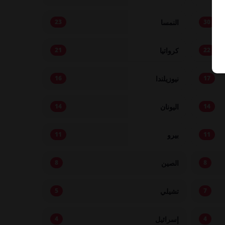
النمسا
23
30
كرواتيا
21
22
نيوزيلندا
16
17
اليونان
14
14
بيرو
11
11
الصين
8
8
تشيلي
5
7
إسرائيل
4
4