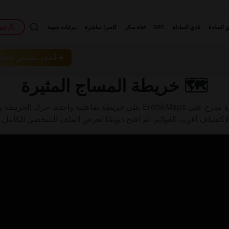
تسج
ي السادة
نادي المبادلة
GFE
فتاة سكر
كاميرا مباشرة
مرئيات شهية
➕ أضف نشاطي التجا
الرئيسية
›
الخريطة
› المساج المثيرة
🗺️ خريطة المساج المثيرة
استكشف كل مكان مساج مثيرة مدرج على ErotikMaps على خريطة تفاعلية واح
لاكتشاف أقرب القوائم، ثم افتح دبوسًا لعرض الملف الشخصي الكامل.