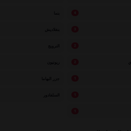
بنما
4
بنغلاديش
3
النرويج
2
ي
ريونيون
2
جزر البهاما
1
السلفادور
1
1