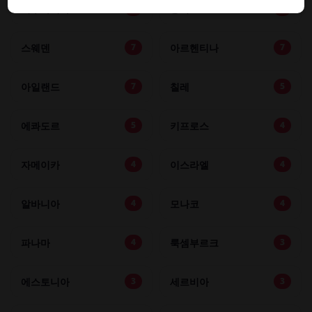
리투아니아
중국
8
8
스웨덴
아르헨티나
7
7
아일랜드
칠레
7
5
에콰도르
키프로스
5
4
자메이카
이스라엘
4
4
알바니아
모나코
4
4
파나마
룩셈부르크
4
3
에스토니아
세르비아
3
3