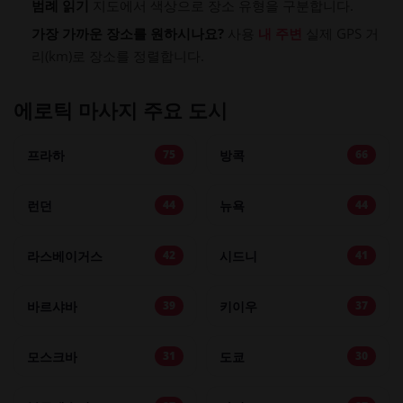
범례 읽기
지도에서 색상으로 장소 유형을 구분합니다.
가장 가까운 장소를 원하시나요?
사용
내 주변
실제 GPS 거
리(km)로 장소를 정렬합니다.
에로틱 마사지 주요 도시
프라하
방콕
75
66
런던
뉴욕
44
44
라스베이거스
시드니
42
41
바르샤바
키이우
39
37
모스크바
도쿄
31
30