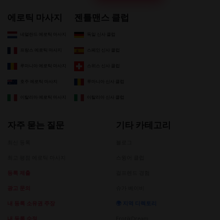
에로틱 마사지
젠틀맨스 클럽
네덜란드 에로틱 마사지
독일 신사 클럽
프랑스 에로틱 마사지
스페인 신사 클럽
루마니아 에로틱 마사지
스위스 신사 클럽
호주 에로틱 마사지
루마니아 신사 클럽
이탈리아 에로틱 마사지
이탈리아 신사 클럽
자주 묻는 질문
기타 카테고리
최신 등록
블로그
최고 평점 에로틱 마사지
스윙어 클럽
등록 제출
걸프렌드 경험
광고 문의
슈가 베이비
내 등록 소유권 주장
🌍 지역 디렉토리
내 등록 수정
ErotikDream