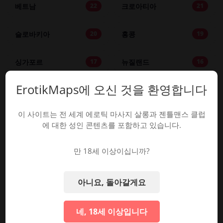
베트남
크로아티아
22
21
슬로바키아
홍콩
20
19
싱가포르
뉴질랜드
17
16
ErotikMaps에 오신 것을 환영합니다
불가리아
핀란드
16
15
이 사이트는 전 세계 에로틱 마사지 살롱과 젠틀맨스 클럽
슬로베니아
그리스
14
14
에 대한 성인 콘텐츠를 포함하고 있습니다.
터키
덴마크
13
12
만 18세 이상이십니까?
인도네시아
페루
11
11
아니요, 돌아갈게요
아랍에미리트
멕시코
11
8
네, 18세 이상입니다