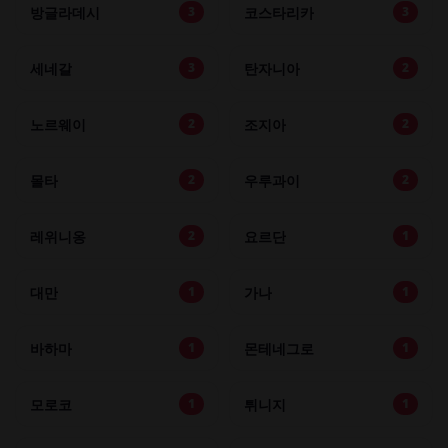
방글라데시
코스타리카
3
3
세네갈
탄자니아
3
2
노르웨이
조지아
2
2
몰타
우루과이
2
2
레위니옹
요르단
2
1
대만
가나
1
1
바하마
몬테네그로
1
1
모로코
튀니지
1
1