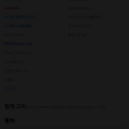
ErotikAds
Nuru Massages
내 주변 에로틱 마사지
에로틱 마사지 안탈리아
내 주변 스트립 클럽
성 마사지 가이드
도시 디렉토리
텔레그램 섹스
🗺️ 인터랙티브 지도
에로틱 마사지 지도
신사 클럽 지도
스윙어 클럽 지도
편집팀
등록 관리
법적 고지
DMCA
이용 약관
데이트 및 동반자 약관
쿠키 정책
이용 방법
서비스 상태
통화