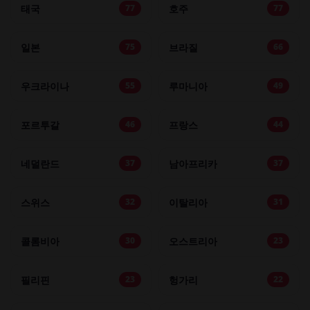
태국
호주
77
77
일본
브라질
75
66
우크라이나
루마니아
55
49
포르투갈
프랑스
46
44
네덜란드
남아프리카
37
37
스위스
이탈리아
32
31
콜롬비아
오스트리아
30
23
필리핀
헝가리
23
22