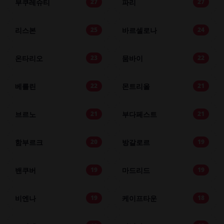
부쿠레슈티
파리
27
27
리스본
바르셀로나
25
24
온타리오
뭄바이
23
22
베를린
몬트리올
22
21
브르노
부다페스트
21
21
함부르크
방갈로르
20
19
밴쿠버
마드리드
19
19
비엔나
케이프타운
19
18