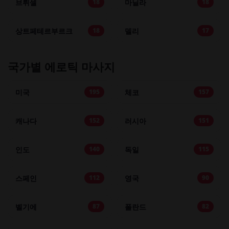
브뤼셀
마닐라
18
18
상트페테르부르크
델리
18
17
국가별 에로틱 마사지
미국
체코
195
157
캐나다
러시아
152
151
인도
독일
140
115
스페인
영국
112
90
벨기에
폴란드
87
82