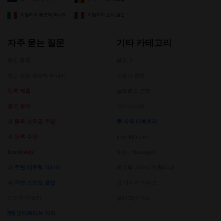
이탈리아 에로틱 마사지
이탈리아 신사 클럽
자주 묻는 질문
기타 카테고리
최신 등록
블로그
최고 평점 에로틱 마사지
스윙어 클럽
등록 제출
걸프렌드 경험
광고 문의
슈가 베이비
내 등록 소유권 주장
🌍 지역 디렉토리
내 등록 수정
ErotikDream
ErotikAds
Nuru Massages
내 주변 에로틱 마사지
에로틱 마사지 안탈리아
내 주변 스트립 클럽
성 마사지 가이드
도시 디렉토리
텔레그램 섹스
🗺️ 인터랙티브 지도