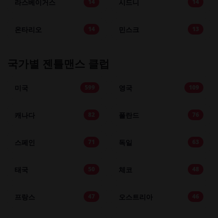
라스베이거스
시드니
14
14
온타리오
민스크
14
13
국가별 젠틀맨스 클럽
미국
영국
599
109
캐나다
폴란드
82
76
스페인
독일
71
63
태국
체코
50
48
프랑스
오스트리아
47
46