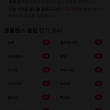
범례 읽기
지도에서 색상으로 장소 유형을 구분합니다.
가장 가까운 장소를 원하시나요?
사용
내 주변
실제 GPS 거
리(km)로 장소를 정렬합니다.
젠틀맨스 클럽 인기 도시
뉴욕
캘리포니아
43
42
바르셀로나
런던
36
35
오리건
바르샤바
32
28
키시너우
파타야
27
26
댈러스
텍사스
25
25