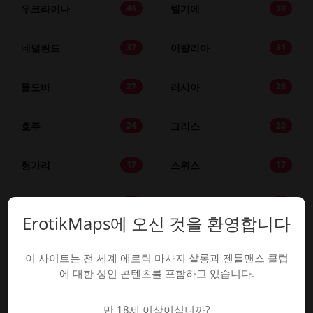
우크라이나
벨기에
46
39
네덜란드
이탈리아
37
31
몰도바
러시아
27
26
호주
그리스
24
20
헝가리
스위스
17
17
벨라루스
루마니아
17
16
ErotikMaps에 오신 것을 환영합니다
포르투갈
에스토니아
14
13
이 사이트는 전 세계 에로틱 마사지 살롱과 젠틀맨스 클럽
에 대한 성인 콘텐츠를 포함하고 있습니다.
리투아니아
스웨덴
12
11
만 18세 이상이십니까?