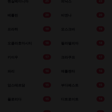
펜실베이니아
피닉스
25
23
베를린
비엔나
20
20
프라하
모스크바
19
19
오클라호마시티
필라델피아
18
18
키이우
크라쿠프
17
17
파리
애틀랜타
16
16
암스테르담
부다페스트
15
15
플로리다
디트로이트
15
14