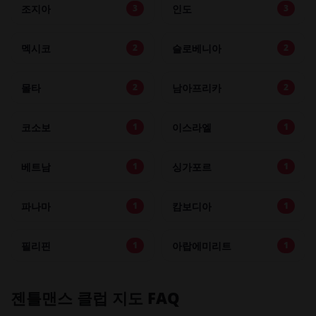
조지아
인도
3
3
멕시코
슬로베니아
2
2
몰타
남아프리카
2
2
코소보
이스라엘
1
1
베트남
싱가포르
1
1
파나마
캄보디아
1
1
필리핀
아랍에미리트
1
1
젠틀맨스 클럽 지도 FAQ