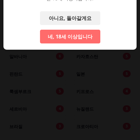
슬로바키아
덴마크
10
10
아니요, 돌아갈게요
불가리아
노르웨이
8
8
네, 18세 이상입니다
라트비아
아일랜드
6
6
알바니아
카자흐스탄
6
5
핀란드
일본
5
5
룩셈부르크
키프로스
5
4
세르비아
뉴질랜드
4
3
브라질
크로아티아
3
3