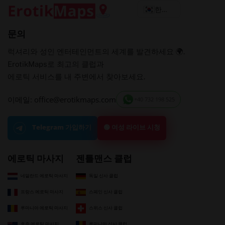
한국어
문의
럭셔리와 성인 엔터테인먼트의 세계를 발견하세요 🌍.
ErotikMaps로 최고의 클럽과
에로틱 서비스를 내 주변에서 찾아보세요.
이메일: office@erotikmaps.com
+40 732 198 525
🟢 여성 라이브 시청
Telegram 가입하기
에로틱 마사지
젠틀맨스 클럽
네덜란드 에로틱 마사지
독일 신사 클럽
프랑스 에로틱 마사지
스페인 신사 클럽
루마니아 에로틱 마사지
스위스 신사 클럽
호주 에로틱 마사지
루마니아 신사 클럽