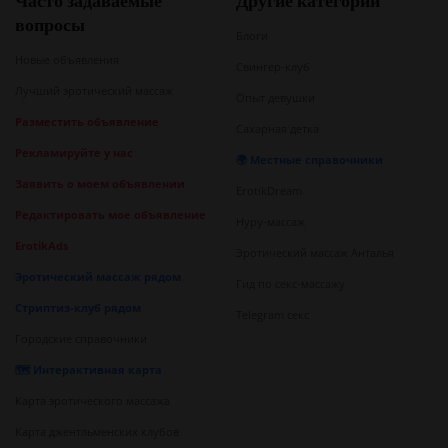
Часто задаваемые
Другие категории
вопросы
Блоги
Новые объявления
Свингер-клуб
Лучший эротический массаж
Опыт девушки
Разместить объявление
Сахарная детка
Рекламируйте у нас
🌍 Местные справочники
Заявить о моем объявлении
ErotikDream
Редактировать мое объявление
Нуру-массаж
ErotikAds
Эротический массаж Анталья
Эротический массаж рядом
Гид по секс-массажу
Стриптиз-клуб рядом
Telegram секс
Городские справочники
🗺️ Интерактивная карта
Карта эротического массажа
Карта джентльменских клубов