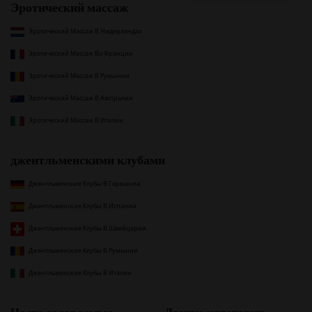
Эротический массаж
Эротический Массаж В Нидерландах
Эротический Массаж Во Франции
Эротический Массаж В Румынии
Эротический Массаж В Австралии
Эротический Массаж В Италии
джентльменскими клубами
Джентльменские Клубы В Германии
Джентльменские Клубы В Испании
Джентльменские Клубы В Швейцарии
Джентльменские Клубы В Румынии
Джентльменские Клубы В Италии