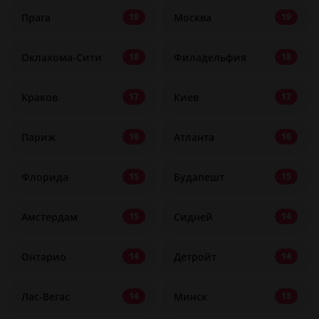
Прага
Москва
19
19
Оклахома-Сити
Филадельфия
18
18
Краков
Киев
17
17
Париж
Атланта
16
16
Флорида
Будапешт
15
15
Амстердам
Сидней
15
14
Онтарио
Детройт
14
14
Лас-Вегас
Минск
14
13