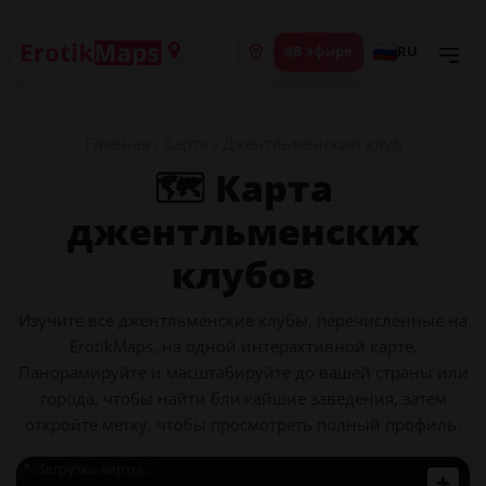
В эфире
RU
Главная
›
Карта
› Джентльменский клуб
🗺️ Карта
джентльменских
клубов
Изучите все джентльменские клубы, перечисленные на
ErotikMaps, на одной интерактивной карте.
Панорамируйте и масштабируйте до вашей страны или
города, чтобы найти ближайшие заведения, затем
откройте метку, чтобы просмотреть полный профиль.
📍 Загрузка карты…