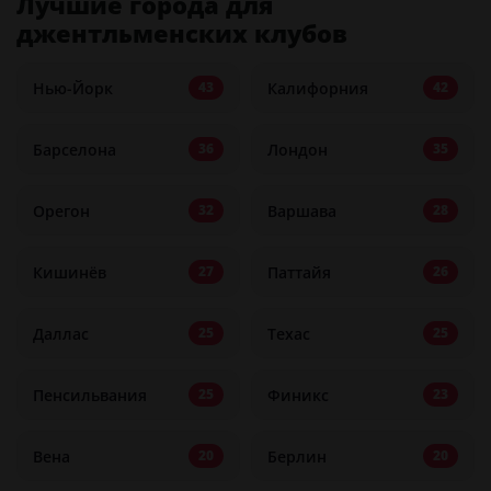
Лучшие города для
джентльменских клубов
Нью-Йорк
Калифорния
43
42
Барселона
Лондон
36
35
Орегон
Варшава
32
28
Кишинёв
Паттайя
27
26
Даллас
Техас
25
25
Пенсильвания
Финикс
25
23
Вена
Берлин
20
20