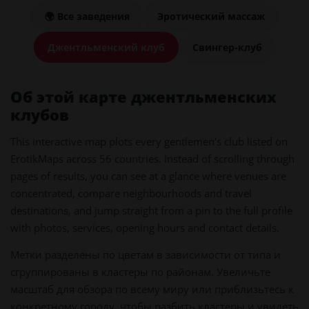
🌍 Все заведения
Эротический массаж
Джентльменский клуб
Свингер-клуб
Об этой карте джентльменских
клубов
This interactive map plots every gentlemen's club listed on
ErotikMaps across 56 countries. Instead of scrolling through
pages of results, you can see at a glance where venues are
concentrated, compare neighbourhoods and travel
destinations, and jump straight from a pin to the full profile
with photos, services, opening hours and contact details.
Метки разделены по цветам в зависимости от типа и
сгруппированы в кластеры по районам. Увеличьте
масштаб для обзора по всему миру или приблизьтесь к
конкретному городу, чтобы разбить кластеры и увидеть