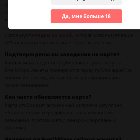
Откройте карту выше и увеличьте свою страну, затем
город. Метки группируются по области и разделяются
Да, мне больше 18
при увеличении. Нажмите на метку, чтобы открыть
полное объявление. Для точного результата
используйте
Рядом со мной
, которая использует ваше
GPS-положение и показывает расстояние в км.
Подтверждены ли заведения на карте?
Каждая метка ведёт на опубликованную анкету на
ErotikMaps. Анкеты проверяются перед публикацией, и
многие из них подтверждены и верифицированы
самим заведением.
Как часто обновляется карта?
Карта отображает актуальный каталог и регулярно
обновляется по мере добавления и изменения
заведений, поэтому метки синхронизированы с
анкетами.
Является ли ErotikMaps сайтом эскорта?