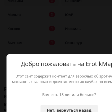
Мексика
Словения
2
Мальта
ЮАР
2
Косово
Израиль
1
Вьетнам
Сингапур
1
Панама
Камбоджа
1
Добро пожаловать на ErotikMa
Филиппины
Объединенные Арабские
1
Этот сайт содержит контент для взрослых об эроти
массажных салонах и джентльменских клубах по всем
FAQ по карте джентльменских
клубов
Вам есть 18 лет или больше?
Как найти джентльменские клубы рядом со
мной на карте?
Нет, вернуться назад