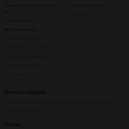
Club de strip-tease près de chez
Guide du massage érotique
moi
Sexe Telegram
Annuaire des villes
🗺️ Carte interactive
Carte du massage érotique
Carte des clubs pour hommes
Carte des clubs échangistes
Notre équipe éditoriale
Gérer votre fiche
Mentions légales
DMCA
Conditions d'utilisation
Conditions de rencontres et compagnie
Politique des cookies
Comment ça marche
État du service
Devise