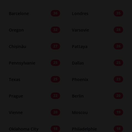
Barcelone
Londres
36
35
Oregon
Varsovie
32
28
Chișinău
Pattaya
27
26
Pennsylvanie
Dallas
25
25
Texas
Phoenix
25
23
Prague
Berlin
22
20
Vienne
Moscou
20
19
Oklahoma City
Philadelphie
18
18