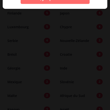
Finlande
Japon
5
5
Luxembourg
Chypre
5
4
Serbie
Nouvelle-Zélande
4
3
Brésil
Croatie
3
3
Géorgie
Inde
3
3
Mexique
Slovénie
2
2
Malte
Afrique du Sud
2
2
Kosovo
Israël
1
1