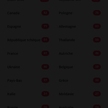
Canada
Pologne
82
76
Espagne
Allemagne
71
63
République tchèque
Thaïlande
51
50
France
Autriche
47
46
Ukraine
Belgique
46
39
Pays-Bas
Grèce
37
32
Italie
Moldavie
31
27
Russie
Australie
26
24