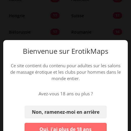
Hongrie
Suisse
17
17
Biélorussie
Roumanie
17
16
Portugal
Estonie
14
13
Bienvenue sur ErotikMaps
Lituanie
Suède
12
11
Ce site contient du contenu pour adultes sur les salons
de massage érotique et les clubs pour hommes dans le
monde entier.
Slovaquie
Danemark
10
10
Avez-vous 18 ans ou plus ?
Bulgarie
Norvège
8
8
Non, ramenez-moi en arrière
Lettonie
Irlande
6
6
Oui, j'ai plus de 18 ans
Albanie
Kazakhstan
6
5