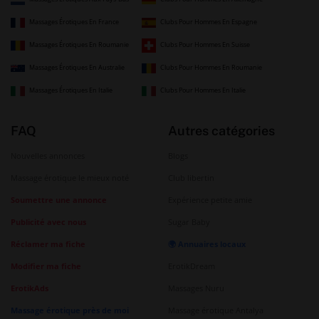
Massages Érotiques En France
Clubs Pour Hommes En Espagne
Massages Érotiques En Roumanie
Clubs Pour Hommes En Suisse
Massages Érotiques En Australie
Clubs Pour Hommes En Roumanie
Massages Érotiques En Italie
Clubs Pour Hommes En Italie
FAQ
Autres catégories
Nouvelles annonces
Blogs
Massage érotique le mieux noté
Club libertin
Soumettre une annonce
Expérience petite amie
Publicité avec nous
Sugar Baby
Réclamer ma fiche
🌍 Annuaires locaux
Modifier ma fiche
ErotikDream
ErotikAds
Massages Nuru
Massage érotique près de moi
Massage érotique Antalya