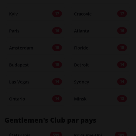
Kyiv
Cracovie
17
17
Paris
Atlanta
16
16
Amsterdam
Floride
15
15
Budapest
Detroit
15
14
Las Vegas
Sydney
14
14
Ontario
Minsk
14
13
Gentlemen's Club par pays
États-Unis
Royaume-Uni
599
109