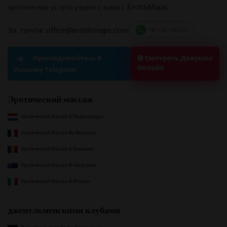
эротические услуги рядом с вами с ErotikMaps.
Эл. почта: office@erotikmaps.com
+40 732 198 525
🟢 Смотреть Девушек
Присоединяйтесь К
Онлайн
Нашему Telegram
Эротический массаж
Эротический Массаж В Нидерландах
Эротический Массаж Во Франции
Эротический Массаж В Румынии
Эротический Массаж В Австралии
Эротический Массаж В Италии
джентльменскими клубами