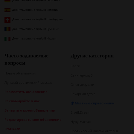
Джентльменские Клубы В Германии
Джентльменские Клубы В Испании
Джентльменские Клубы В Швейцарии
Джентльменские Клубы В Румынии
Джентльменские Клубы В Италии
Часто задаваемые
Другие категории
вопросы
Блоги
Новые объявления
Свингер-клуб
Лучший эротический массаж
Опыт девушки
Разместить объявление
Сахарная детка
Рекламируйте у нас
🌍 Местные справочники
Заявить о моем объявлении
ErotikDream
Редактировать мое объявление
Нуру-массаж
ErotikAds
Эротический массаж Анталья