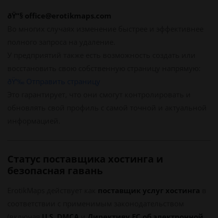
ðŸ“§ office@erotikmaps.com
Во многих случаях изменение быстрее и эффективнее
полного запроса на удаление.
У предприятий также есть возможность создать или
восстановить свою собственную страницу напрямую:
ðŸ‘‰ Отправить страницу
Это гарантирует, что они смогут контролировать и
обновлять свой профиль с самой точной и актуальной
информацией.
Статус поставщика хостинга и
безопасная гавань
ErotikMaps действует как
поставщик услуг хостинга
в
соответствии с применимым законодательством
(включая
U.S. DMCA
и
Директиву ЕС об электронной