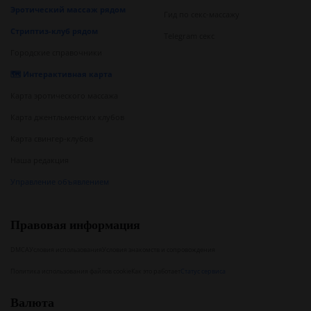
Эротический массаж рядом
Гид по секс-массажу
Стриптиз-клуб рядом
Telegram секс
Городские справочники
🗺️ Интерактивная карта
Карта эротического массажа
Карта джентльменских клубов
Карта свингер-клубов
Наша редакция
Управление объявлением
Правовая информация
DMCA
Условия использования
Условия знакомств и сопровождения
Политика использования файлов cookie
Как это работает
Статус сервиса
Валюта