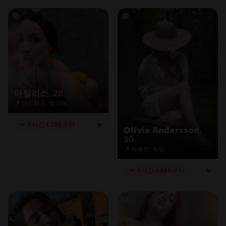
마릴리스
, 28
📍 앤트워프, 벨기에
♥
💋 1시간 €100부터
Olivia Andersson
,
30
📍 베를린, 독일
♥
💋 1시간 €400부터