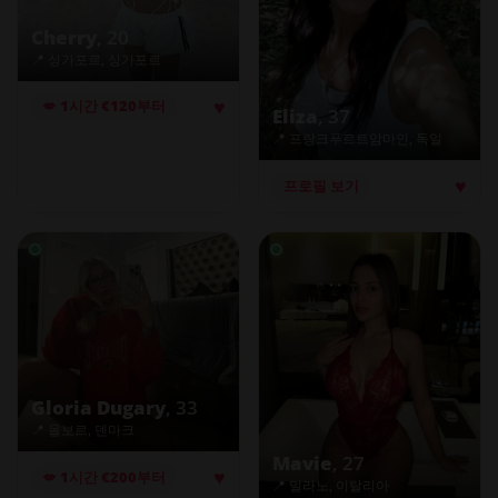
Cherry
, 20
📍 싱가포르, 싱가포르
♥
💋 1시간 €120부터
Eliza
, 37
📍 프랑크푸르트암마인, 독일
♥
프로필 보기
Gloria Dugary
, 33
📍 올보르, 덴마크
Mavie
, 27
♥
💋 1시간 €200부터
📍 밀라노, 이탈리아