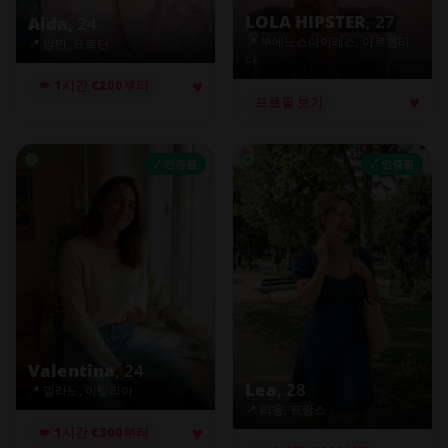
LOLA HIPSTER
, 27
Aida
, 24
📍 부에노스아이레스, 아르헨티
📍 암만, 요르단
나
♥
💋 1시간 €200부터
♥
프로필 보기
✓ 인증됨
✓ 인증됨
Valentina
, 24
Lea
, 28
📍 밀라노, 이탈리아
📍 리옹, 프랑스
♥
💋 1시간 €300부터