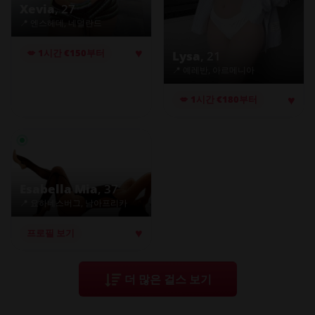
Xevia
, 27
📍 엔스헤데, 네덜란드
♥
💋 1시간 €150부터
Lysa
, 21
📍 예레반, 아르메니아
♥
💋 1시간 €180부터
Esabella Mia
, 37
📍 요하네스버그, 남아프리카
♥
프로필 보기
더 많은 걸스 보기