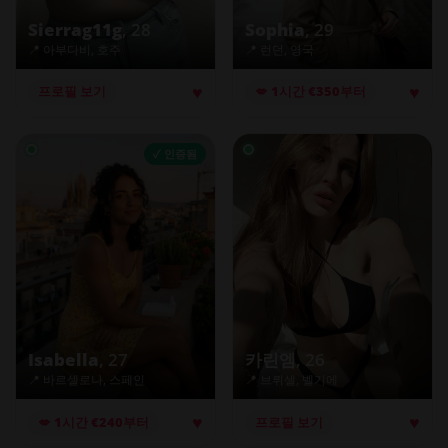
Sierrag11g
, 28
Sophia
, 29
📍 아부다비, 호주
📍 런던, 영국
♥
♥
프로필 보기
💋 1시간 €350부터
✓ 인증됨
Isabella
, 27
카린엠
, 26
📍 바르셀로나, 스페인
📍 브뤼셀, 벨기에
♥
♥
💋 1시간 €240부터
프로필 보기