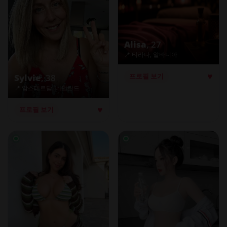
Alisa
, 27
📍 티라나, 알바니아
♥
프로필 보기
Sylvie
, 38
📍 암스테르담, 네덜란드
♥
프로필 보기