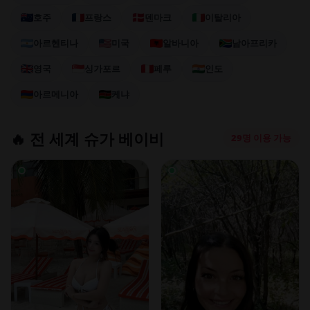
호주
프랑스
덴마크
이탈리아
아르헨티나
미국
알바니아
남아프리카
영국
싱가포르
페루
인도
아르메니아
케냐
🔥 전 세계 슈가 베이비
29명 이용 가능