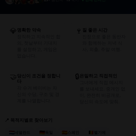
💎
🍷
명확한 약속
질 좋은 시간
정직하고 지속적인 합
진정으로 좋은 동반자
의, 첫날부터 기대치
와 함께하는 저녁 식
를 설정하고, 게임은
사, 외출, 주말 여행.
없습니다.
🤝
🔒
당신이 조건을 정합니
은밀하고 직접적인
다
그녀에게 직접 메시지
각 슈거 베이비는 자
를 보내세요. 중개인 없
신의 수당, 구조 및 경
이, 완전히 비공개로,
계를 나열합니다.
당신의 속도에 맞춰.
📍 목적지별로 찾아보기
네덜란드
독일
스페인
벨기에