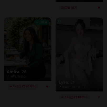
♥
프로필 보기
✓ 인증됨
Amira
, 26
📍 파리, 프랑스
Lysa
, 21
♥
💋 1시간 €250부터
📍 예레반, 아르메니아
♥
💋 1시간 €210부터