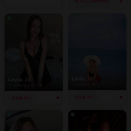
♥
💋 1시간, €220부터
Leila
, 26
Layla
, 28
📍 나이로비, 케냐
📍 로스앤젤레스, 미국
♥
♥
프로필 보기
프로필 보기