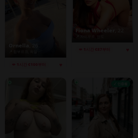
Fiona Wheeler
, 22
📍 자이푸르, 인도
Ornella
, 26
♥
💋 1시간 €87부터
📍 함부르크, 독일
♥
💋 1시간 €100부터
✓ 인증됨