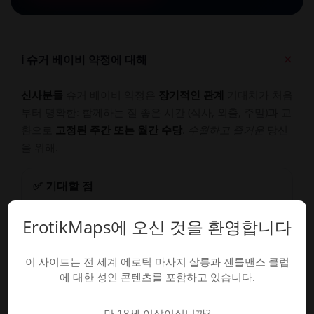
+
ℹ️ 슈거 베이비 약정에 대해
신사분들
슈거 베이비 약정은
장기적인 관계
기대치가 처음
부터 명확한: 함께하는 질 좋은 시간 (식사, 외출, 주말)과 교
환으로
고정된 주간 또는 월간 수당
.
수월하고 즐거운
당신
을 위해.
✅ 기대할 점
명확성: 수당, 빈도, 경계가 합의됨
사전에
첫 데이
트에서.
ErotikMaps에 오신 것을 환영합니다
따뜻한 연결: 동반자 관계와 공유 경험.
지속성: 몇 주 또는 몇 달 단위로 생각하세요, 일회
이 사이트는 전 세계 에로틱 마사지 살롱과 젠틀맨스 클럽
성이 아닙니다.
에 대한 성인 콘텐츠를 포함하고 있습니다.
만 18세 이상이십니까?