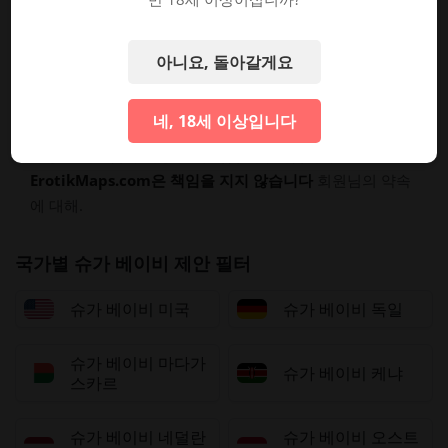
🤝 신사 규약
예의를 갖추세요: 정중하고, 시간을 잘 지키며, 관대
한 마음을 가지세요.
아니요, 돌아갈게요
그녀의 프로필을 주의 깊게 읽으세요: 용돈과
경계
.
의무 없음
동의와 편안함이 최우선입니다.
네, 18세 이상입니다
소통은 회원님과 여성 간에 직접 이루어집니다.
ErotikMaps.com은 책임을 지지 않습니다
회원님의 약속
에 대해.
국가별 슈가 베이비 제안 필터
슈가 베이비 미국
슈가 베이비 독일
슈가 베이비 마다가
슈가 베이비 케냐
스카르
슈가 베이비 네덜란
슈가 베이비 오스트