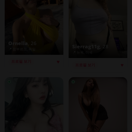
Ornella
, 26
Sierrag11g
, 28
📍 함부르크, 독일
📍 뉴욕, 미국
♥
프로필 보기
♥
프로필 보기