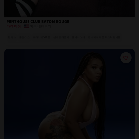
PENTHOUSE CLUB BATON ROUGE
미국
,
배턴루지
가격 미정
랩 댄스
폴댄스 쇼
프라이빗 VIP 룸
샴페인 라운지
풀서비스 바
전 세계에서 온 엑조틱 댄서들
매혹적인 공연자들