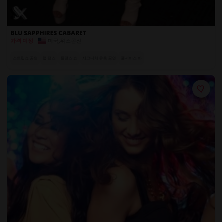
BLU SAPPHIRES CABARET
미국
,
위스콘신
가격 미정
스트립쇼 공연
랩 댄스
폴댄스 쇼
시그니처 유혹 공연
풀서비스 바