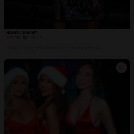
HOOPS CABARET
미국
,
뉴욕
가격 미정
스트립쇼 공연
프라이빗 VIP 룸
배철러 파티 패키지
전 세계에서 온 엑조틱 댄서들
VIP 고객을 위한 무료 음료