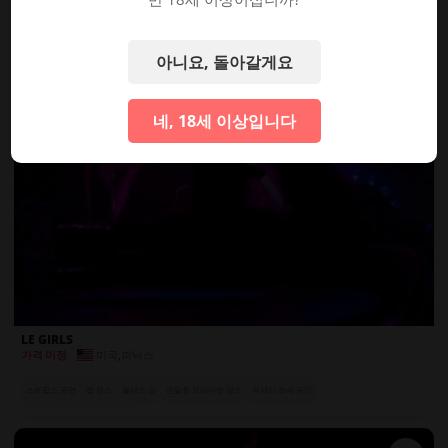
아니요, 돌아갈게요
네, 18세 이상입니다
LE GIRLS
미국
,
피닉스
가격 미정
스트립쇼 공연
랩 댄스
폴댄스 쇼
은밀한 프라이빗 댄스
럭셔리 좌석 공간
전 세계에서 온 엑조틱 댄서들