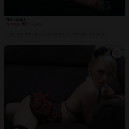
THE LODGE
미국
,
댈러스
가격 미정
스트립쇼 공연
랩 댄스
폴댄스 쇼
프라이빗 VIP 룸
시그니처 유혹 공연
럭셔리 좌석 공간
전 세계에서 온 엑조틱 댄서들