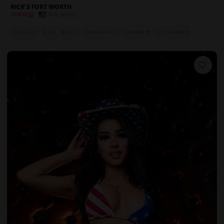
RICK'S FORT WORTH
미국
,
텍사스
가격 미정
스트립쇼 공연
랩 댄스
폴댄스 쇼
에로틱 스테이지 쇼
프라이빗 VIP 룸
시그니처 유혹 공연
럭셔리 좌석 공간
풀서비스 바