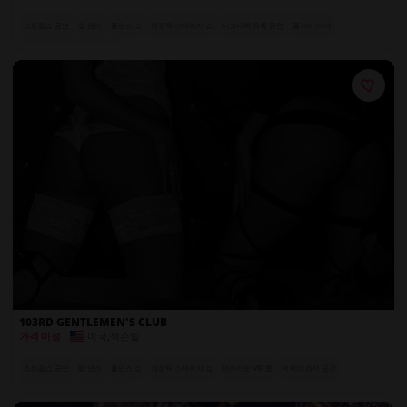
스트립쇼 공연
랩 댄스
폴댄스 쇼
에로틱 스테이지 쇼
시그니처 유혹 공연
풀서비스 바
전 세계에서 온 엑조틱 댄서들
103RD GENTLEMEN'S CLUB
미국
,
잭슨빌
가격 미정
스트립쇼 공연
랩 댄스
폴댄스 쇼
에로틱 스테이지 쇼
프라이빗 VIP 룸
럭셔리 좌석 공간
전 세계에서 온 엑조틱 댄서들