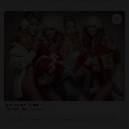
풀서비스 바
전 세계에서 온 엑조틱 댄서들
JUST ENUFF LOUNGE
미국
,
펜실베이니아
가격 미정
랩 댄스
폴댄스 쇼
에로틱 스테이지 쇼
커플 친화적 엔터테인먼트
관능적 테이블 댄스
풀서비스 바
전 세계에서 온 엑조틱 댄서들