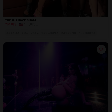
THE FURNACE BHAM
미국
,
버밍엄
가격 미정
스트립쇼 공연
랩 댄스
폴댄스 쇼
에로틱 스테이지 쇼
고급 에로틱 체험
관능적 테이블 댄스
+ 2 더 보기
관능적인 커플 랩댄스
시그니처 유혹 공연
럭셔리 좌석 공간
풀서비스 바