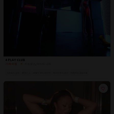
4 PLAY CLUB
키프로스
,
아이아 나파
가격 미정
스트립쇼 공연
폴댄스 쇼
배철러 파티 패키지
럭셔리 좌석 공간
매혹적인 공연자들