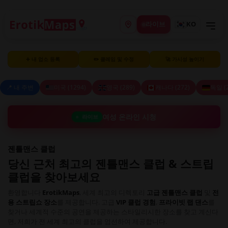
라이브
KO
➕ 내 업소 등록
✏️ 클레임 및 수정
🚀 가시성 높이기
📍 내 주변
미국 (1294)
영국 (289)
캐나다 (272)
독일 (2
여성 온라인 시청
라이브
젠틀맨스 클럽
당신 근처 최고의 젠틀맨스 클럽 & 스트립
클럽을 찾아보세요
환영합니다
ErotikMaps
, 세계 최고의 디렉토리
고급 젠틀맨스 클럽
및
전
용 스트립쇼 장소
를 제공합니다. 고급
VIP 클럽 경험
,
프라이빗 랩 댄스
를
찾거나 세계적 수준의 공연을 제공하는 스타일리시한 장소를 찾고 계신다
면, 저희가 전 세계 최고의 클럽을 엄선하여 제공합니다.