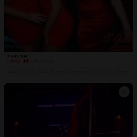
O'GASCON
캐나다
,
몬트리올
가격 미정
스트립쇼 공연
랩 댄스
폴댄스 쇼
프라이빗 VIP 룸
관능적 테이블 댄스
럭셔리 좌석 공간
풀서비스 바
매혹적인 공연자들
VIP 고객을 위한 무료 음료