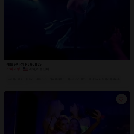
애틀랜타의 PEACHES
미국
,
애틀랜타
가격 미정
스트립쇼 공연
랩 댄스
폴댄스 쇼
샴페인 라운지
럭셔리 좌석 공간
전 세계에서 온 엑조틱 댄서들
매혹적인 공연자들