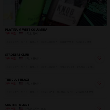
PLATINUM WEST COLUMBIA
미국
,
컬럼비아
가격 미정
스트립쇼 공연
랩 댄스
폴댄스 쇼
에로틱 스테이지 쇼
프라이빗 VIP 룸
럭셔리 좌석 공간
전 세계에서 온 엑조틱 댄서들
STROKERS CLUB
미국
,
애틀랜타
가격 미정
스트립쇼 공연
랩 댄스
폴댄스 쇼
에로틱 스테이지 쇼
고급 에로틱 체험
관능적 테이블 댄스
시그니처 유혹 공연
단체 테이블 예약
THE CLUB BLAZE
미국
,
애틀랜타
가격 미정
스트립쇼 공연
랩 댄스
폴댄스 쇼
프라이빗 VIP 룸
관능적 테이블 댄스
시그니처 유혹 공연
커튼이 있는 프라이빗 부스
전 세계에서 온 엑조틱 댄서들
CENTER FOLDS SF
미국
,
샌프란시스코
가격 미정