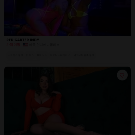
RED GARTER INDY
미국
,
인디애나폴리스
가격 미정
스트립쇼 공연
랩 댄스
폴댄스 쇼
에로틱 스테이지 쇼
시그니처 유혹 공연
전 세계에서 온 엑조틱 댄서들