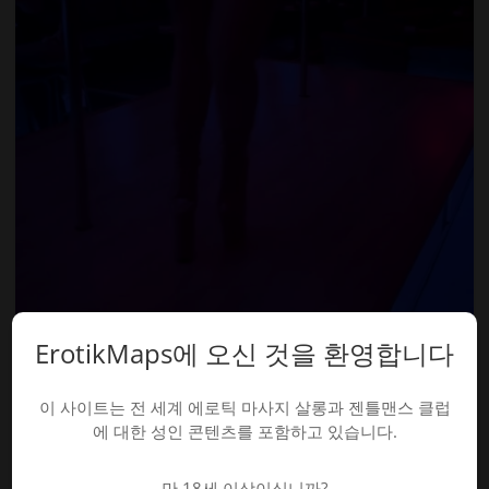
ErotikMaps에 오신 것을 환영합니다
SKIN CABARET
이 사이트는 전 세계 에로틱 마사지 살롱과 젠틀맨스 클럽
미국
,
피닉스
가격 미정
에 대한 성인 콘텐츠를 포함하고 있습니다.
랩 댄스
폴댄스 쇼
프라이빗 VIP 룸
샴페인 라운지
배철러 파티 패키지
풀서비스 바
매혹적인 공연자들
만 18세 이상이십니까?