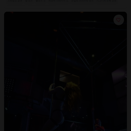
스트립쇼 공연
랩 댄스
폴댄스 쇼
에로틱 스테이지 쇼
은밀한 프라이빗 댄스
시그니처 유혹 공연
럭셔리 좌석 공간
커튼이 있는 프라이빗 부스