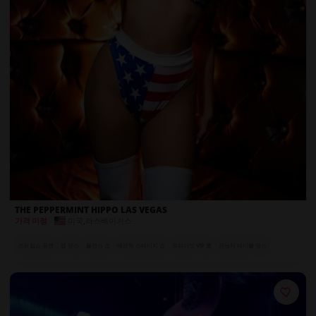
THE PEPPERMINT HIPPO LAS VEGAS
미국
,
라스베이거스
가격 미정
스트립쇼 공연
랩 댄스
폴댄스 쇼
에로틱 스테이지 쇼
프라이빗 VIP 룸
관능적 테이블 댄스
시그니처 유혹 공연
럭셔리 좌석 공간
전 세계에서 온 엑조틱 댄서들
매혹적인 공연자들