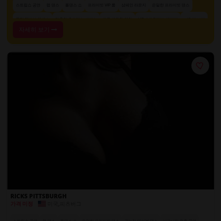
스트립쇼 공연
랩 댄스
폴댄스 쇼
프라이빗 VIP 룸
샴페인 라운지
은밀한 프라이빗 댄스
+ 19 더 보기
독점 멤버십 액세스
맞춤형 호스티스 서비스
고급 에로틱 체험
VIP 스트립티즈 패키지
자세히 보기
RICKS PITTSBURGH
미국
,
피츠버그
가격 미정
스트립쇼 공연
랩 댄스
폴댄스 쇼
은밀한 프라이빗 댄스
관능적 테이블 댄스
시그니처 유혹 공연