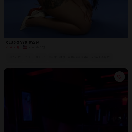
CLUB ONYX 휴스턴
미국
,
휴스턴
가격 미정
스트립쇼 공연
랩 댄스
폴댄스 쇼
프라이빗 VIP 룸
배철러 파티 패키지
시그니처 유혹 공연
럭셔리 좌석 공간
전 세계에서 온 엑조틱 댄서들