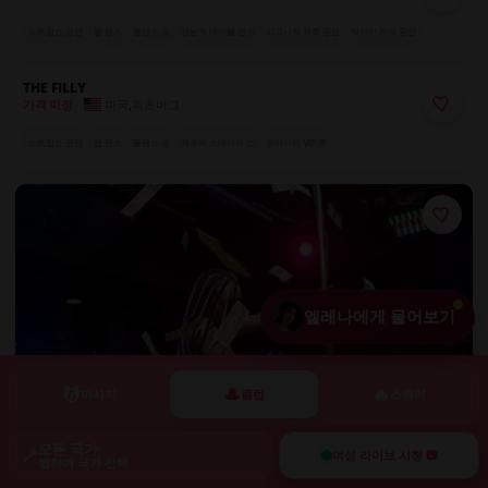
스트립쇼 공연
랩 댄스
폴댄스 쇼
관능적 테이블 댄스
시그니처 유혹 공연
럭셔리 좌석 공간
매혹적인 공연자들
THE FILLY
미국
,
피츠버그
가격 미정
스트립쇼 공연
랩 댄스
폴댄스 쇼
에로틱 스테이지 쇼
프라이빗 VIP 룸
테마 나이트 (라텍스, 코스프레 등)
시그니처 유혹 공연
럭셔리 좌석 공간
커튼이 있는 프라이빗 부스
전 세계에서 온 엑조틱 댄서들
엘레나에게 물어보기
💆
🎩
🔥
마사지
클럽
스윙어
모든 국가
📍
여성 라이브 시청 📷
탭하여 국가 선택