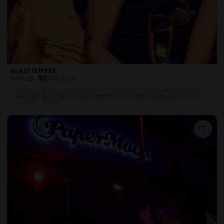
GLASS SLIPPER
미국
,
보스턴
가격 미정
스트립쇼 공연
랩 댄스
폴댄스 쇼
프라이빗 VIP 룸
시그니처 유혹 공연
커튼이 있는 프라이빗 부스
전 세계에서 온 엑조틱 댄서들