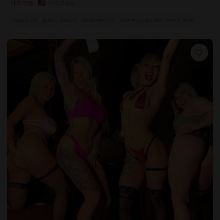
미국
,
오스틴
가격 미정
스트립쇼 공연
랩 댄스
폴댄스 쇼
에로틱 스테이지 쇼
프라이빗 스트립쇼 세션
프라이빗 VIP 룸
+ 3 더 보기
샴페인 라운지
은밀한 프라이빗 댄스
배철러 파티 패키지
시그니처 유혹 공연