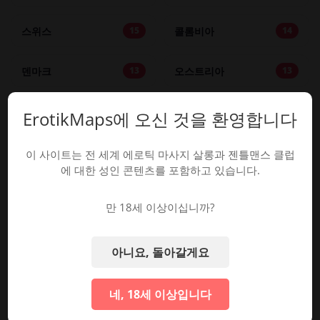
스위스
콜롬비아
15
14
덴마크
오스트리아
13
13
체코
뉴질랜드
10
9
ErotikMaps에 오신 것을 환영합니다
브라질
폴란드
9
9
이 사이트는 전 세계 에로틱 마사지 살롱과 젠틀맨스 클럽
에 대한 성인 콘텐츠를 포함하고 있습니다.
루마니아
스웨덴
7
7
만 18세 이상이십니까?
남아프리카
태국
7
7
아니요, 돌아갈게요
헝가리
러시아
6
6
네, 18세 이상입니다
아르헨티나
그리스
5
5