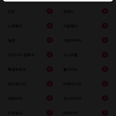
인도
핀란드
5
4
노르웨이
아일랜드
4
4
일본
크로아티아
3
3
도미니카 공화국
이스라엘
2
2
룩셈부르크
불가리아
2
2
에스토니아
리투아니아
2
2
세르비아
코스타리카
2
2
키프로스
라트비아
1
1