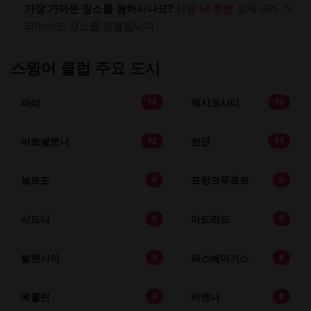
가장 가까운 장소를 원하시나요?
사용
내 주변
실제 GPS 거
리(km)로 장소를 정렬합니다.
스윙어 클럽 주요 도시
파리
멕시코시티
16
12
바르셀로나
런던
12
11
보르도
프랑크푸르트
9
9
시드니
마드리드
9
9
발렌시아
라스베이거스
8
8
베를린
비엔나
8
8