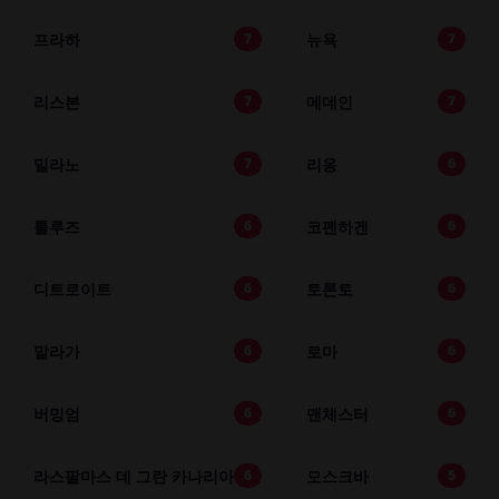
프라하
뉴욕
7
7
리스본
메데인
7
7
밀라노
리옹
7
6
툴루즈
코펜하겐
6
6
디트로이트
토론토
6
6
말라가
로마
6
6
버밍엄
맨체스터
6
6
라스팔마스 데 그란 카나리아
모스크바
6
5