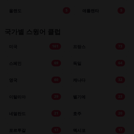
올랜도
애틀랜타
5
5
국가별 스윙어 클럽
미국
프랑스
161
73
스페인
독일
69
64
영국
캐나다
60
32
이탈리아
벨기에
29
23
네덜란드
호주
21
20
포르투갈
멕시코
17
17