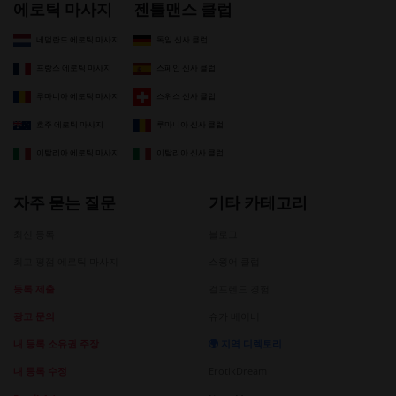
에로틱 마사지
젠틀맨스 클럽
네덜란드 에로틱 마사지
독일 신사 클럽
프랑스 에로틱 마사지
스페인 신사 클럽
루마니아 에로틱 마사지
스위스 신사 클럽
호주 에로틱 마사지
루마니아 신사 클럽
이탈리아 에로틱 마사지
이탈리아 신사 클럽
자주 묻는 질문
기타 카테고리
최신 등록
블로그
최고 평점 에로틱 마사지
스윙어 클럽
등록 제출
걸프렌드 경험
광고 문의
슈가 베이비
내 등록 소유권 주장
🌍 지역 디렉토리
내 등록 수정
ErotikDream