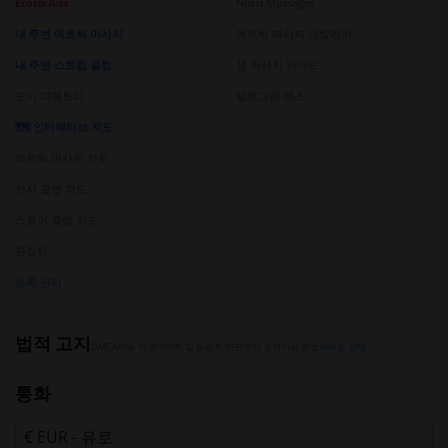
ErotikAds
Nuru Massages
내 주변 에로틱 마사지
에로틱 마사지 안탈리아
내 주변 스트립 클럽
성 마사지 가이드
도시 디렉토리
텔레그램 섹스
🗺️ 인터랙티브 지도
에로틱 마사지 지도
신사 클럽 지도
스윙어 클럽 지도
편집팀
등록 관리
법적 고지
DMCA
이용 약관
데이트 및 동반자 약관
쿠키 정책
이용 방법
서비스 상태
통화