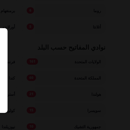
روما
برمنغهام
6
أتلانتا
أورلاندو
5
نوادي المفاتيح حسب البلد
الولايات المتحدة
فرنسا
161
المملكة المتحدة
كندا
60
هولندا
أستراليا
21
سويسرا
كولومبيا
15
جمهورية التشيك
نيوزيلندا
10