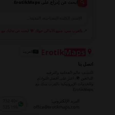
🔍
ابحث عن إدراج على ErotikMaps
📍 بالقرب مني: جميع الأماكن حولك
💬 ابحث عن تدليك مع إي
العربية
اتصل بنا
اكتشف عالم الفخامة والترفيه
للبالغين 🌍. اعثر على أفضل النوادي
والخدمات الإيروتيكية بالقرب منك مع
ErotikMaps.
البريد الإلكتروني:
+40 732
198 525
office@erotikmaps.com