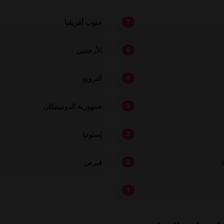
جنوب أفريقيا
7
الأرجنتين
6
النرويج
4
جمهورية الدومينيكان
3
إستونيا
2
قبرص
2
1