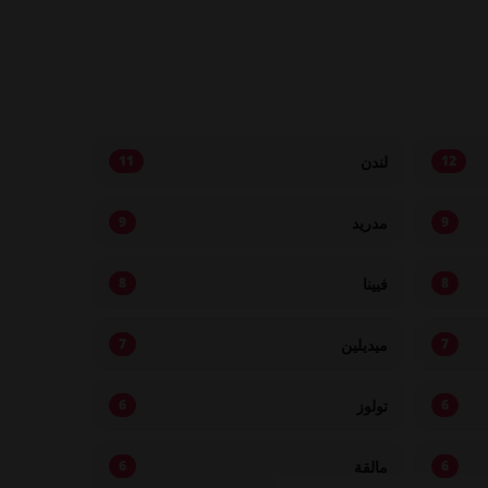
لندن
11
12
مدريد
9
9
فيينا
8
8
ميديلين
7
7
تولوز
6
6
مالقة
6
6