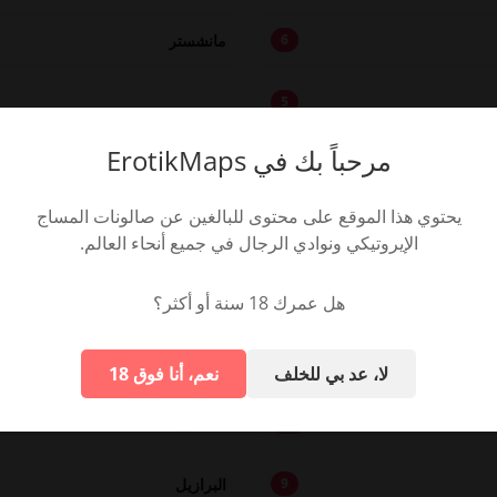
مانشستر
6
5
مرحباً بك في ErotikMaps
يحتوي هذا الموقع على محتوى للبالغين عن صالونات المساج
إسبانيا
73
الإيروتيكي ونوادي الرجال في جميع أنحاء العالم.
إيطاليا
32
هل عمرك 18 سنة أو أكثر؟
البرتغال
20
لا، عد بي للخلف
نعم، أنا فوق 18
الدنمارك
14
البرازيل
9