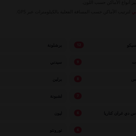
ز أنواع الأماكن حسب اللون.
ي
لترتيب الأماكن حسب المسافة الفعلية بالكيلومترات عبر GPS.
سيكو
برشلونة
12
ت
سيدني
9
اس
برلين
8
لشبونة
7
س دي غران كناريا
ليون
6
تورونتو
6