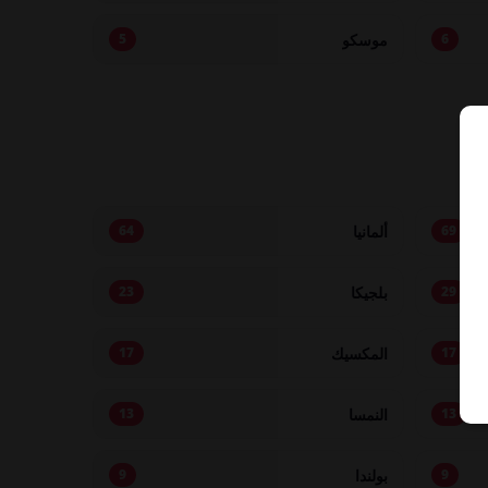
موسكو
5
6
ألمانيا
64
69
بلجيكا
23
29
المكسيك
17
17
النمسا
13
13
بولندا
9
9