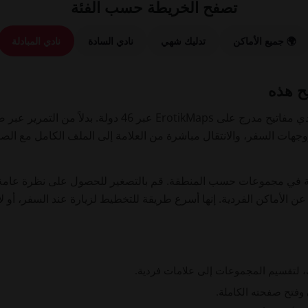
تصفح الخريطة حسب الفئة
🌍 جميع الأماكن
تدليك شهي
نادي السادة
نادي المبادلة
ح هذه
تعرض هذه الخريطة التفاعلية كل نادي مفاتيح مدرج على otikMaps
ووجهات السفر، والانتقال مباشرة من العلامة إلى الملف الكامل مع ا
 في مجموعات حسب المنطقة. قم بالتصغير للحصول على نظرة عامة عالم
 الأماكن الفردية. إنها أسرع طريقة للتخطيط لزيارة عند السفر، أو ل
، لتقسيم المجموعات إلى علامات فردية.
وفتح صفحته الكاملة.