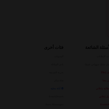
أسئلة الشائعة
فئات أخرى
ث الإعلانات
المدونات
ل تدليك شهواني تقييمًا
نادي المبادلة
إعلانًا
تجربة الصديقة
ن معنا
فتاة سكر
طالبة بإعلاني
🌍 أدلة محلية
يل إعلاني
ErotikDream
Nuru Massages
Erotik