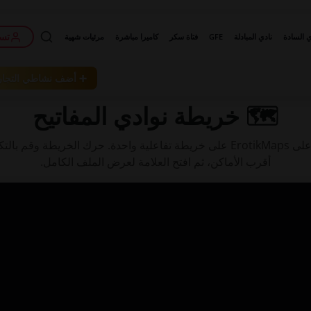
تسج
ي السادة
نادي المبادلة
GFE
فتاة سكر
كاميرا مباشرة
مرئيات شهية
➕ أضف نشاطي التجا
الرئيسية
›
الخريطة
› نادي المفاتيح
🗺️ خريطة نوادي المفاتيح
استكشف كل نادي مفاتيح مدرج على ErotikMaps على خريطة تفاعلية واحدة. حرك ال
أقرب الأماكن، ثم افتح العلامة لعرض الملف الكامل.