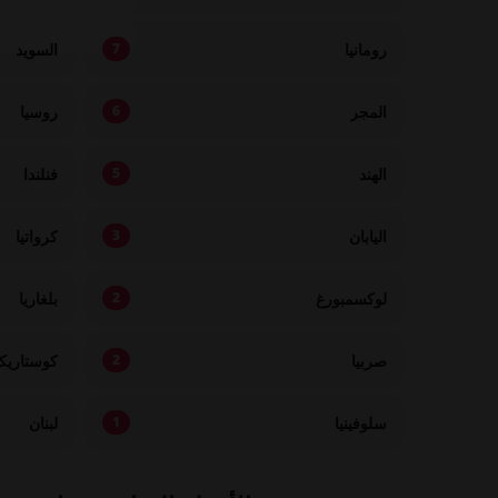
رومانيا
السويد
7
المجر
روسيا
6
الهند
فنلندا
5
اليابان
كرواتيا
3
لوكسمبورغ
بلغاريا
2
صربيا
كوستاريكا
2
سلوفينيا
لبنان
1