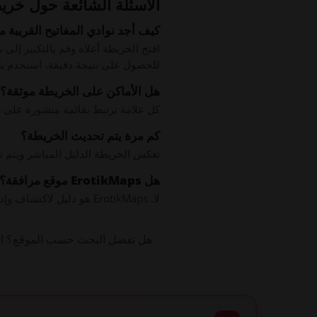
الأسئلة الشائعة حول خريط
كيف أجد نوادي المفاتيح القريبة 
افتح الخريطة أعلاه وقم بالتكبير إلى
للحصول على نتيجة دقيقة، استخدم
ب
هل الأماكن على الخريطة موثقة؟
كل علامة ترتبط بقائمة منشورة على ErotikMaps. يتم مراجعة القوائم قبل النشر، والعديد منها مُطالب به وموثق من قبل المكان نفسه.
كم مرة يتم تحديث الخريطة؟
تعكس الخريطة الدليل المباشر ويتم تحد
هل ErotikMaps موقع مرافقة؟
لا. ErotikMaps هو دليل لاكتشاف وإدراج الأماكن للبالغين. لا يقدم خدمات مرافقة ولا يستضيف محتوى صريحًا.
هل تفضل البحث حسب الموقع؟ 