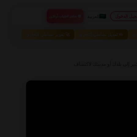
يل الدخول
العربية
🟢 شاهد الفتيات أونلاين
ري
✏️ تعديل نشاطي التجاري
🚀 تعزيز نشاطي التجاري
خريطة وقم بالتكبير إلى بلدك أو مدينتك لاكتشاف