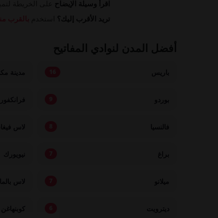
اقرأ وسيلة الإيضاح
على الخريطة لتميي
تريد الأقرب إليك؟
استخدم
بالقرب من
أفضل المدن لنوادي المفاتيح
باريس
مدينة مك
16
بوردو
فرانكفور
9
فالنسيا
لاس فيغ
8
براغ
نيويورك
7
ميلانو
لاس بالما
7
ديترويت
كوبنهاغن
6