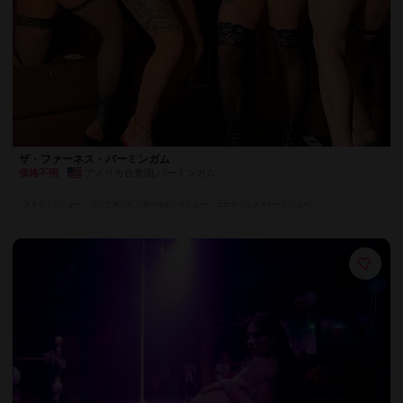
ザ・ファーネス・バーミンガム
アメリカ合衆国
,
バーミンガム
価格不明
ストリップショー
ラップダンス
ポールダンスショー
エロティックステージショー
ラグジュアリーエロティック体験
官能的なテーブルダンス
官能的なカップルラップダンス
+ 2件
魅惑のスペシャル・アクト
ラグジュアリーシート
フルサービスバー