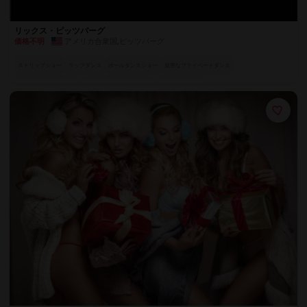
リックス・ピッツバーグ
アメリカ合衆国
,
ピッツバーグ
価格不明
ストリップショー
ラップダンス
ポールダンスショー
親密なプライベートダンス
官能的なテーブルダンス
魅惑のスペシャル・アクト
フルサービスバー
世界各国のエキゾチックダンサー