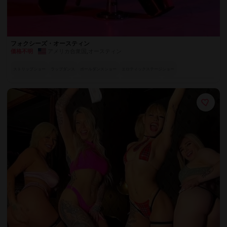
フォクシーズ・オースティン
アメリカ合衆国
,
オースティン
価格不明
ストリップショー
ラップダンス
ポールダンスショー
エロティックステージショー
プライベートストリップショー
プライベートVIPルーム
シャンパンラウンジ
親密なプライベートダンス
+ 3件
バチェラーパーティーパッケージ
魅惑のスペシャル・アクト