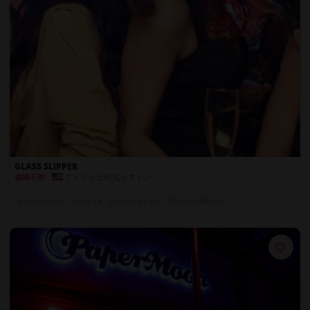
GLASS SLIPPER
アメリカ合衆国
,
ボストン
価格不明
ストリップショー
ラップダンス
ポールダンスショー
プライベートVIPルーム
魅惑のスペシャル・アクト
カーテン付きプライベートブース
世界各国のエキゾチックダンサー