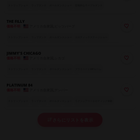
ストリップショー
ラップダンス
ポールダンスショー
官能的なテーブルダンス
魅惑のスペシャル・アクト
ラグジュアリーシート
華やかなパフォーマー
THE FILLY
アメリカ合衆国
,
ピッツバーグ
価格不明
ストリップショー
ラップダンス
ポールダンスショー
エロティックステージショー
プライベートVIPルーム
テーマナイト (ラテックス、コスプレなど)
魅惑のスペシャル・アクト
JIMMY'S CHICAGO
ラグジュアリーシート
カーテン付きプライベートブース
世界各国のエキゾチックダンサー
アメリカ合衆国
,
シカゴ
価格不明
ストリップショー
ラップダンス
ポールダンスショー
プライベートVIPルーム
親密なプライベートダンス
世界各国のエキゾチックダンサー
PLATINUM 84
アメリカ合衆国
,
デンバー
価格不明
ストリップショー
ラップダンス
ポールダンスショー
ラグジュアリーエロティック体験
魅惑のスペシャル・アクト
フルサービスバー
世界各国のエキゾチックダンサー
さらにリストを表示