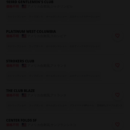
103RD GENTLEMEN'S CLUB
アメリカ合衆国
,
ジャクソンビル
価格不明
ストリップショー
ラップダンス
ポールダンスショー
エロティックステージショー
プライベートVIPルーム
ラグジュアリーシート
世界各国のエキゾチックダンサー
PLATINUM WEST COLUMBIA
アメリカ合衆国
,
コロンビア
価格不明
ストリップショー
ラップダンス
ポールダンスショー
エロティックステージショー
プライベートVIPルーム
ラグジュアリーシート
世界各国のエキゾチックダンサー
STROKERS CLUB
アメリカ合衆国
,
アトランタ
価格不明
ストリップショー
ラップダンス
ポールダンスショー
エロティックステージショー
ラグジュアリーエロティック体験
官能的なテーブルダンス
魅惑のスペシャル・アクト
THE CLUB BLAZE
グループ向けテーブル予約
アメリカ合衆国
,
アトランタ
価格不明
ストリップショー
ラップダンス
ポールダンスショー
プライベートVIPルーム
官能的なテーブルダンス
魅惑のスペシャル・アクト
カーテン付きプライベートブース
世界各国のエキゾチックダンサー
CENTER FOLDS SF
アメリカ合衆国
,
サンフランシスコ
価格不明