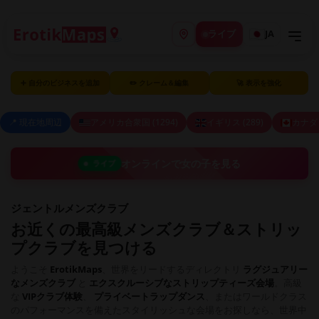
ライブ
JA
➕ 自分のビジネスを追加
✏️ クレーム＆編集
🚀 表示を強化
📍 現在地周辺
アメリカ合衆国 (1294)
イギリス (289)
カナダ (
オンラインで女の子を見る
ライブ
ジェントルメンズクラブ
お近くの最高級メンズクラブ＆ストリッ
プクラブを見つける
ようこそ
ErotikMaps
、世界をリードするディレクトリ
ラグジュアリー
なメンズクラブ
と
エクスクルーシブなストリップティーズ会場
。高級
な
VIPクラブ体験
、
プライベートラップダンス
、またはワールドクラス
のパフォーマンスを備えたスタイリッシュな会場をお探しなら、世界中