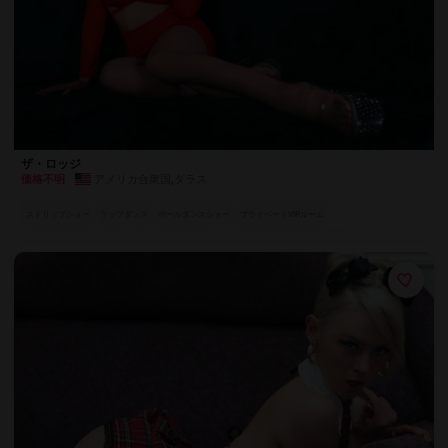
ザ・ロッジ
アメリカ合衆国
,
ダラス
価格不明
ストリップショー
ラップダンス
ポールダンスショー
プライベートVIPルーム
魅惑のスペシャル・アクト
ラグジュアリーシート
世界各国のエキゾチックダンサー