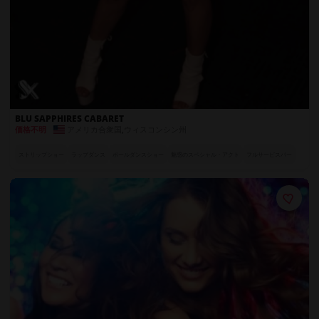
BLU SAPPHIRES CABARET
アメリカ合衆国
,
ウィスコンシン州
価格不明
ストリップショー
ラップダンス
ポールダンスショー
魅惑のスペシャル・アクト
フルサービスバー