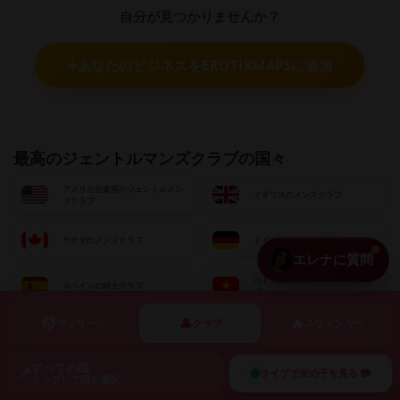
自分が見つかりませんか？
➕
あなたのビジネスをEROTIKMAPSに追加
最高のジェントルマンズクラブの国々
アメリカ合衆国のジェントルメン
イギリスのメンズクラブ
ズクラブ
カナダのメンズクラブ
ドイツのメンズクラブ
エレナに質問
ベトナムのジェントルマンズクラ
スペインの紳士クラブ
ブ
💆
🎩
🔥
マッサージ
クラブ
スウィンガー
ベルギー ジェントルメンズクラブ
ジェントルメンズクラブ インド
すべての国
📍
ライブで女の子を見る 📷
日本のジェントルマンズクラブ
チェコ共和国のメンズクラブ
タップして国を選択