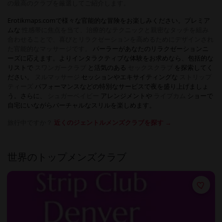
の最高のクラブを厳選してご紹介します。
Erotikmaps.comで様々な官能的な冒険をお楽しみください。プレミア
ムな
性感帯に焦点を当て、治療的なテクニックと親密なタッチを組み
合わせることで、喜びとリラクゼーションを高めるためにデザインされ
た官能的なマッサージです。
パーラーがあなたのリラクゼーションニ
ーズに応えます。よりインタラクティブな体験をお求めなら、包括的な
リストで
スワンガークラブ
と活気のある
セックスクラブ
を探索してく
ださい。
ヌルマッサージ
セッションやエキサイティングな
ストリップ
ティーズ
パフォーマンスなどの特別なサービスで夜を盛り上げましょ
う。さらに、
シュガーベイビー
アレンジメントや
ライブカム
ショーで
自宅にいながらバーチャルなスリルを楽しめます。
旅行中ですか？
近くのジェントルメンズクラブを探す →
世界のトップメンズクラブ