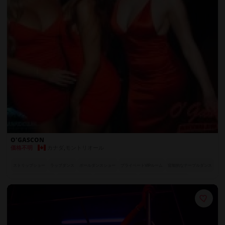
O'GASCON
カナダ
,
モントリオール
価格不明
ストリップショー
ラップダンス
ポールダンスショー
プライベートVIPルーム
官能的なテーブルダンス
ラグジュアリーシート
フルサービスバー
華やかなパフォーマー
VIPゲストに無料ドリンク