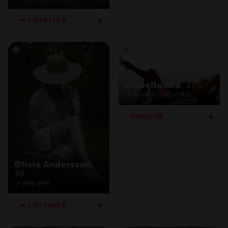
♥
💋 1 घंटा €210 से
Esabella Mia
, 37
📍 जोहान्सबर्ग, दक्षिण अफ्रीका
♥
प्रोफ़ाइल देखें
Olivia Andersson
,
30
📍 बर्लिन, जर्मनी
♥
💋 1 घंटा €400 से