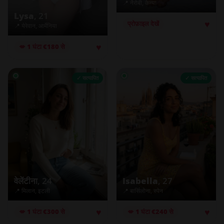
📍 नैरोबी, केन्या
Lysa
, 21
♥
प्रोफ़ाइल देखें
📍 येरेवान, आर्मेनिया
♥
💋 1 घंटा €180 से
✓ सत्यापित
✓ सत्यापित
वेलेंटीना
, 24
Isabella
, 27
📍 मिलान, इटली
📍 बार्सिलोना, स्पेन
♥
♥
💋 1 घंटा €300 से
💋 1 घंटा €240 से