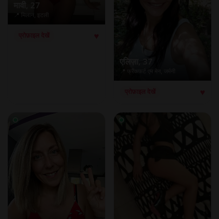
मावी
, 27
📍 मिलान, इटली
♥
प्रोफ़ाइल देखें
एलिज़ा
, 37
📍 फ्रैंकफर्ट एम मेन, जर्मनी
♥
प्रोफ़ाइल देखें