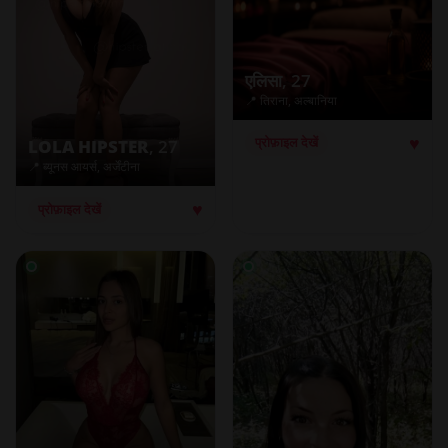
एलिसा
, 27
📍 तिराना, अल्बानिया
♥
प्रोफ़ाइल देखें
LOLA HIPSTER
, 27
📍 ब्यूनस आयर्स, अर्जेंटीना
♥
प्रोफ़ाइल देखें