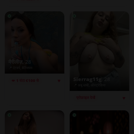
मैरीलीज़
, 28
📍 एंटवर्प, बेल्जियम
Sierrag11g
, 28
♥
💋 1 घंटा €100 से
📍 अबू धाबी, ऑस्ट्रेलिया
♥
प्रोफ़ाइल देखें