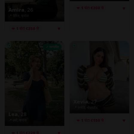
♥
💋 1 घंटा €200 से
Amira
, 26
📍 पेरिस, फ्रांस
♥
💋 1 घंटा €250 से
✓ सत्यापित
Xevia
, 27
📍 एन्शेडे, नीदरलैंड
Lea
, 28
♥
📍 ल्यों, फ्रांस
💋 1 घंटा €150 से
♥
💋 1 घंटा €220 से