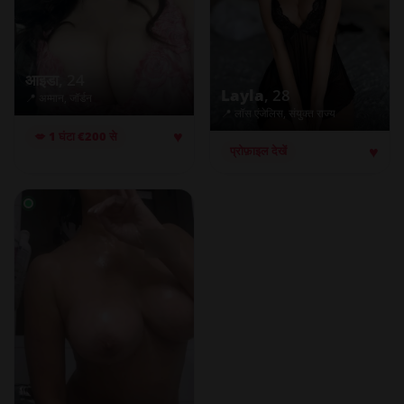
आइडा
, 24
Layla
, 28
📍 अम्मान, जॉर्डन
📍 लॉस एंजेलिस, संयुक्त राज्य
♥
💋 1 घंटा €200 से
♥
प्रोफ़ाइल देखें