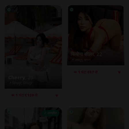
फियोना व्हीलर
, 22
📍 जयपुर, भारत
♥
💋 1 घंटा €87 से
Cherry
, 20
📍 सिंगापुर, सिंगापुर
♥
💋 1 घंटा €120 से
✓ सत्यापित