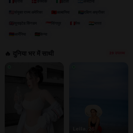
फ्रांस
डेनमार्क
इटली
अर्जेंटीना
संयुक्त राज्य अमेरिका
अल्बानिया
दक्षिण अफ्रीका
यूनाइटेड किंगडम
सिंगापुर
पेरू
भारत
आर्मेनिया
केन्या
🔥 दुनिया भर में साथी
29 उपलब्ध
Leila
, 26