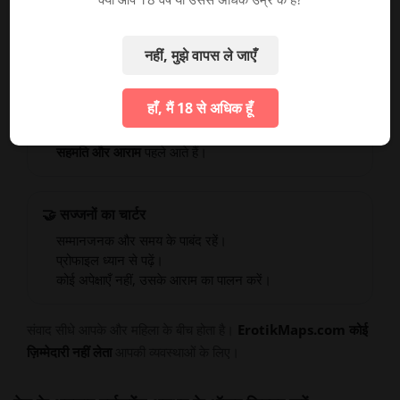
तरीका।
स्पष्ट अपेक्षाएँ सहमत
पहले
मुलाकात।
नहीं, मुझे वापस ले जाएँ
❌ GFE क्या नहीं है
हाँ, मैं 18 से अधिक हूँ
एक यांत्रिक लेन-देन नहीं।
किसी भी यौन क्रिया की गारंटी नहीं।
सहमति और आराम
पहले आते हैं।
🤝 सज्जनों का चार्टर
सम्मानजनक और समय के पाबंद रहें।
प्रोफाइल ध्यान से पढ़ें।
कोई अपेक्षाएँ नहीं, उसके आराम का पालन करें।
संवाद सीधे आपके और महिला के बीच होता है।
ErotikMaps.com कोई
ज़िम्मेदारी नहीं लेता
आपकी व्यवस्थाओं के लिए।