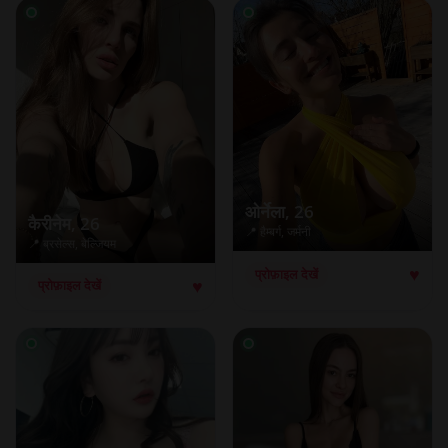
ओर्नेला
, 26
कैरीनेम
, 26
📍 हैम्बर्ग, जर्मनी
📍 ब्रसेल्स, बेल्जियम
♥
प्रोफ़ाइल देखें
♥
प्रोफ़ाइल देखें