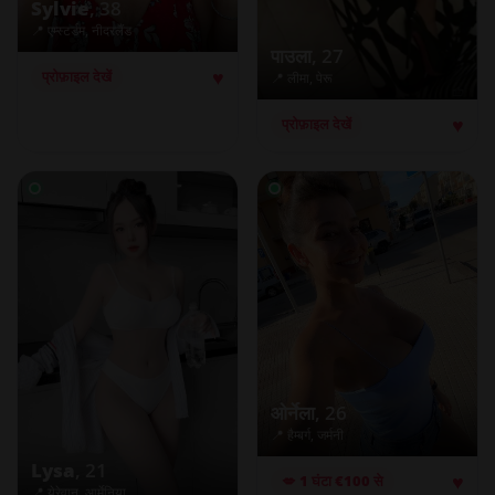
Sylvie
, 38
📍 एम्स्टर्डम, नीदरलैंड
पाउला
, 27
♥
प्रोफ़ाइल देखें
📍 लीमा, पेरू
♥
प्रोफ़ाइल देखें
ओर्नेला
, 26
📍 हैम्बर्ग, जर्मनी
Lysa
, 21
♥
💋 1 घंटा €100 से
📍 येरेवान, आर्मेनिया