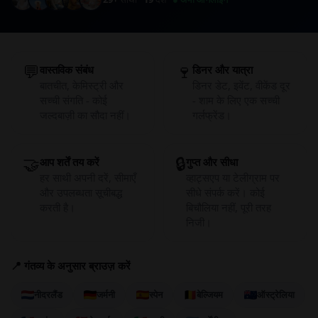
💬
🍷
वास्तविक संबंध
डिनर और यात्रा
बातचीत, केमिस्ट्री और
डिनर डेट, इवेंट, वीकेंड दूर
सच्ची संगति - कोई
- शाम के लिए एक सच्ची
जल्दबाज़ी का सौदा नहीं।
गर्लफ्रेंड।
🤝
🔒
आप शर्तें तय करें
गुप्त और सीधा
हर साथी अपनी दरें, सीमाएँ
व्हाट्सएप या टेलीग्राम पर
और उपलब्धता सूचीबद्ध
सीधे संपर्क करें। कोई
करती है।
बिचौलिया नहीं, पूरी तरह
निजी।
📍 गंतव्य के अनुसार ब्राउज़ करें
नीदरलैंड
जर्मनी
स्पेन
बेल्जियम
ऑस्ट्रेलिया