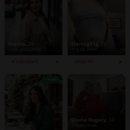
Sophia
, 29
Sierrag11g
, 28
📍 लंदन, यूनाइटेड किंगडम
📍 न्यू यॉर्क, अमेरिका
♥
♥
💋 1 घंटा €350 से
प्रोफ़ाइल देखें
✓ सत्यापित
Gloria Dugary
, 33
📍 आलबोर्ग, डेनमार्क