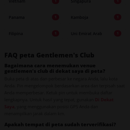
Vietnam
Singapura
1
1
Panama
Kamboja
1
1
Filipina
Uni Emirat Arab
1
1
FAQ peta Gentlemen's Club
Bagaimana cara menemukan venue
gentlemen's club di dekat saya di peta?
Buka peta di atas dan perbesar ke negara Anda, lalu kota
Anda. Pin mengelompok berdasarkan area dan terpisah saat
Anda memperbesar. Ketuk pin untuk membuka daftar
lengkapnya. Untuk hasil yang tepat, gunakan
Di Dekat
Saya
, yang menggunakan posisi GPS Anda dan
menampilkan jarak dalam km.
Apakah tempat di peta sudah terverifikasi?