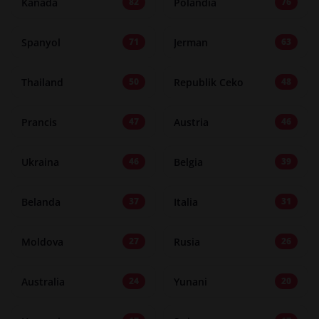
Kanada
Polandia
82
76
Spanyol
Jerman
71
63
Thailand
Republik Ceko
50
48
Prancis
Austria
47
46
Ukraina
Belgia
46
39
Belanda
Italia
37
31
Moldova
Rusia
27
26
Australia
Yunani
24
20