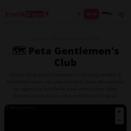
Live
ID
Beranda
›
Peta
› Gentlemen's Club
🗺️ Peta Gentlemen's
Club
Jelajahi setiap venue Gentlemen's Club yang terdaftar di
ErotikMaps dalam satu peta interaktif. Geser dan perbesar
ke negara atau kota Anda untuk menemukan daftar
terdekat, lalu buka pin untuk melihat profil lengkap.
📍 Memuat peta…