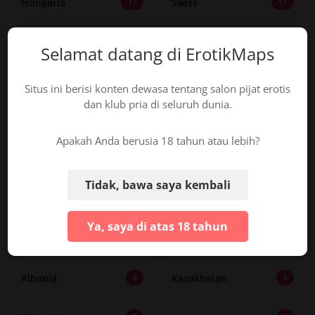
Hongaria
Swiss
17
17
Belarus
Rumania
17
16
Selamat datang di ErotikMaps
Portugal
Estonia
14
13
Situs ini berisi konten dewasa tentang salon pijat erotis
dan klub pria di seluruh dunia.
Lituania
Swedia
12
11
Apakah Anda berusia 18 tahun atau lebih?
Slovakia
Denmark
10
10
Tidak, bawa saya kembali
Bulgaria
Norwegia
8
8
Ya, saya di atas 18 tahun
Latvia
Irlandia
6
6
Albania
Kazakhstan
6
5