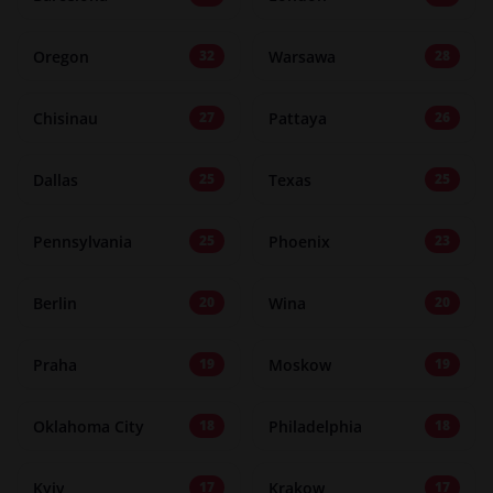
Oregon
Warsawa
32
28
Chisinau
Pattaya
27
26
Dallas
Texas
25
25
Pennsylvania
Phoenix
25
23
Berlin
Wina
20
20
Praha
Moskow
19
19
Oklahoma City
Philadelphia
18
18
Kyiv
Krakow
17
17