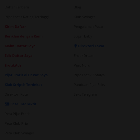
Daftar Terbaru
Blog
Pijat Erotis Rating Tertinggi
Klub Swinger
Kirim Daftar
Pengalaman Pacar
Beriklan dengan Kami
Sugar Baby
Klaim Daftar Saya
🌍 Direktori Lokal
Edit Daftar Saya
ErotikDream
ErotikAds
Pijat Nuru
Pijat Erotis di Dekat Saya
Pijat Erotik Antalya
Klub Striptis Terdekat
Panduan Pijat Seks
Direktori Kota
Seks Telegram
🗺️ Peta Interaktif
Peta Pijat Erotis
Peta Klub Pria
Peta Klub Swinger