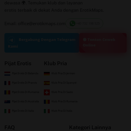
dewasa 🌍. Temukan klub dan layanan
erotis terbaik di dekat Anda dengan ErotikMaps.
Email: office@erotikmaps.com
+40 732 198 525
🟢 Tonton Cewek
Bergabung Dengan Telegram
Online
Kami
Pijat Erotis
Klub Pria
Pijat Erotis Di Belanda
Klub Pria Di Jerman
Pijat Erotis Di Prancis
Klub Pria Di Spanyol
Pijat Erotis Di Rumania
Klub Pria Di Swiss
Pijat Erotis Di Australia
Klub Pria Di Rumania
Pijat Erotis Di Italia
Klub Pria Di Italia
FAQ
Kategori Lainnya