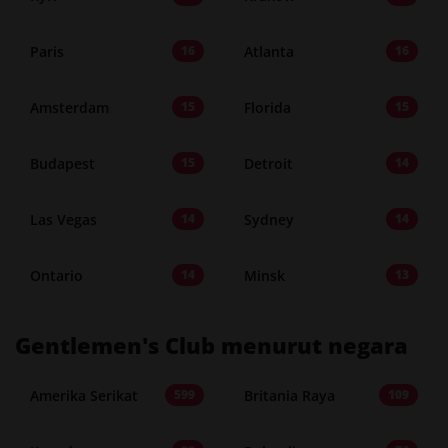
Paris
Atlanta
16
16
Amsterdam
Florida
15
15
Budapest
Detroit
15
14
Las Vegas
Sydney
14
14
Ontario
Minsk
14
13
Gentlemen's Club menurut negara
Amerika Serikat
Britania Raya
599
109