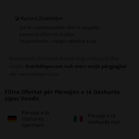
🤝 Karta e Zotërinjve
Jini të respektueshëm dhe të përpiktë.
Lexoni profilet me kujdes.
Pa pritshmëri - ndiqni rehatinë e saj.
Komunikimi zhvillohet drejtpërdrejt midis jush dhe
zonjës.
ErotikMaps.com nuk merr asnjë përgjegjësi
për marrëveshjet tuaja.
Filtro Ofertat për Përvojën e të Dashurës
sipas Vendit
Përvojë e të
Përvojë e të
dashurës
dashurës Itali
Gjermani