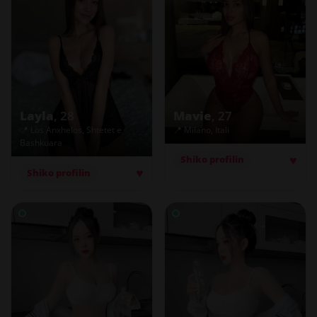
Mavie
, 27
Layla
, 28
📍 Milano, Itali
📍 Los Anxhelos, Shtetet e
Bashkuara
♥
Shiko profilin
♥
Shiko profilin