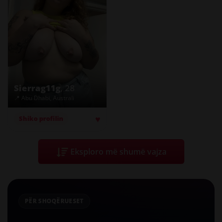
Sierrag11g
, 28
📍 Abu Dhabi, Australi
♥
Shiko profilin
Eksploro më shumë vajza
PËR SHOQËRUESET