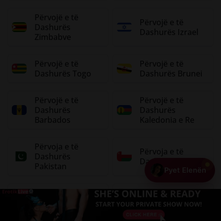
Përvojë e të
Përvojë e të
Dashurës
Dashurës Izrael
Zimbabve
Përvojë e të
Përvojë e të
Dashurës Togo
Dashurës Brunei
Përvojë e të
Përvojë e të
Dashurës
Dashurës
Barbados
Kaledonia e Re
Përvoja e të
Përvoja e të
Dashurës
Dashurës Oman
Pakistan
Pyet Elenën
Përvoja e të
Girlfriend
+ Shto Profilin Tënd
Dashurës Arabia
Experience Papua
Saudite
New Guinea