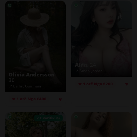
Aida
, 24
📍 Aman, Jordani
Olivia Andersson
,
30
♥
💋 1 orë Nga €200
📍 Berlin, Gjermani
♥
💋 1 orë Nga €400
✓ E verifikuar