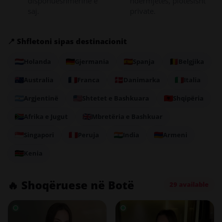
disponueshmërinë e
ndërmjetës, plotësisht
saj.
private.
📍 Shfletoni sipas destinacionit
Holanda
Gjermania
Spanja
Belgjika
Australia
Franca
Danimarka
Italia
Argjentinë
Shtetet e Bashkuara
Shqipëria
Afrika e Jugut
Mbretëria e Bashkuar
Singapori
Peruja
India
Armeni
Kenia
🔥 Shoqëruese në Botë
29 available