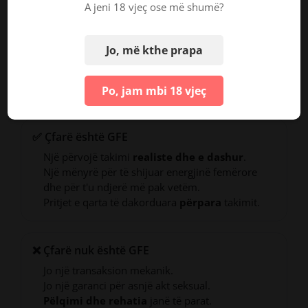
A jeni 18 vjeç ose më shumë?
Zotërinj -
nëse ndihesh i vetmuar, dëshiron të
rindërtosh besimin, ose thjesht të shijosh një mbrëmje
Jo, më kthe prapa
të ngrohtë njerëzore pa telashet e takimeve tradicionale,
GFE ofron takime të kuruara dhe monetizuara që
Po, jam mbi 18 vjeç
ndihen të natyrshme dhe relaksuese.
✅ Çfarë është GFE
Një përvojë takimi
realiste dhe e dashur
.
Një mënyrë për të shijuar energjinë femërore
dhe për t'u ndjerë më pak vetëm.
Pritjet e qarta të dakorduara
përpara
takimit.
❌ Çfarë nuk është GFE
Jo një transaksion mekanik.
Jo një garanci për asnjë akt seksual.
Pëlqimi dhe rehatia
janë të parat.