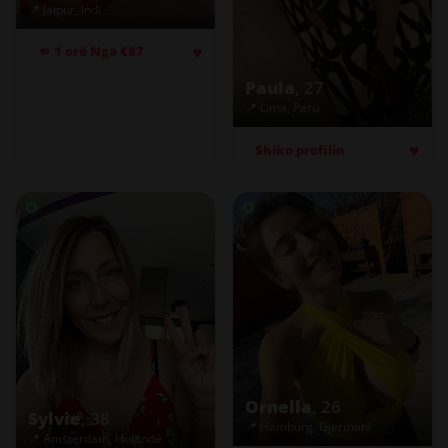
📍 Jaipur, Indi
♥
💋 1 orë Nga €87
Paula
, 27
📍 Lima, Peru
♥
Shiko profilin
Ornella
, 26
Sylvie
, 38
📍 Hamburg, Gjermani
📍 Amsterdam, Holandë