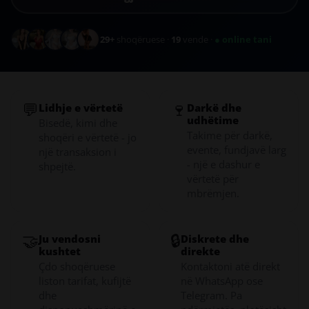
29+
shoqëruese ·
19
vende ·
● online tani
💬
🍷
Lidhje e vërtetë
Darkë dhe
udhëtime
Bisedë, kimi dhe
Takime për darkë,
shoqëri e vërtetë - jo
evente, fundjavë larg
një transaksion i
- një e dashur e
shpejtë.
vërtetë për
mbrëmjen.
🤝
🔒
Ju vendosni
Diskrete dhe
kushtet
direkte
Çdo shoqëruese
Kontaktoni atë direkt
liston tarifat, kufijtë
në WhatsApp ose
dhe
Telegram. Pa