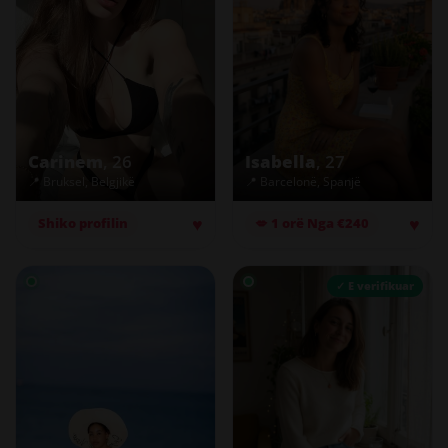
Carinem
, 26
Isabella
, 27
📍 Bruksel, Belgjikë
📍 Barcelonë, Spanjë
♥
♥
Shiko profilin
💋 1 orë Nga €240
✓ E verifikuar