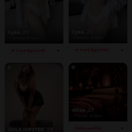
Lysa
, 21
Lysa
, 21
📍 Jerevan, Armeni
📍 Jerevan, Armeni
♥
♥
💋 1 orë Nga €180
💋 1 orë Nga €210
Alisa
, 27
📍 Tiranë, Shqipëri
♥
Shiko profilin
LOLA HIPSTER
, 27