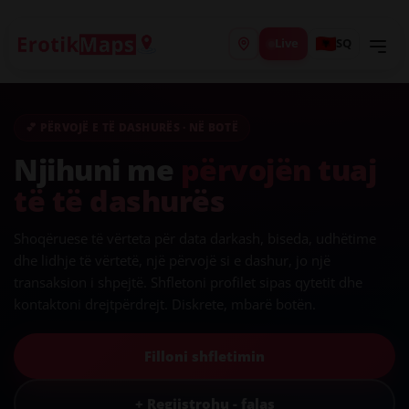
Live
SQ
💕 PËRVOJË E TË DASHURËS · NË BOTË
Njihuni me
përvojën tuaj
të të dashurës
Shoqëruese të vërteta për data darkash, biseda, udhëtime
dhe lidhje të vërtetë, një përvojë si e dashur, jo një
transaksion i shpejtë. Shfletoni profilet sipas qytetit dhe
kontaktoni drejtpërdrejt. Diskrete, mbarë botën.
Filloni shfletimin
+ Regjistrohu - falas