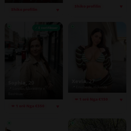
♥
Shiko profilin
♥
Shiko profilin
✓ E verifikuar
Xevia
, 27
Sophia
, 29
📍 Enschede, Holandë
📍 Londër, Mbretëria e
Bashkuar
♥
💋 1 orë Nga €150
♥
💋 1 orë Nga €350