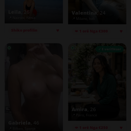
Leila
, 26
Valentina
, 24
📍 Nairobi, Kenia
📍 Milano, Itali
♥
♥
Shiko profilin
💋 1 orë Nga €300
✓ E verifikuar
Amira
, 26
📍 Paris, Francë
Gabriela
, 46
♥
💋 1 orë Nga €250
📍 Bilbao, Spanjë