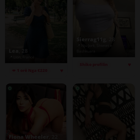
Sierrag11g
, 28
📍 Nju Jork, Shtetet e
Lea
, 28
Bashkuara
📍 Lion, Francë
♥
Shiko profilin
♥
💋 1 orë Nga €220
Fiona Wheeler
, 22