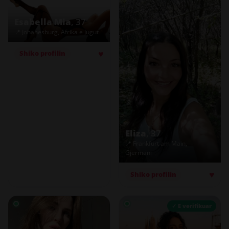
Esabella Mia
, 37
📍 Johanesburg, Afrika e Jugut
♥
Shiko profilin
Eliza
, 37
📍 Frankfurt am Main,
Gjermani
♥
Shiko profilin
✓ E verifikuar