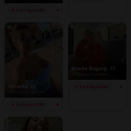
♥
💋 1 orë Nga €150
Gloria Dugary
, 33
📍 Aalborg, Danimarkë
Ornella
, 26
♥
💋 1 orë Nga €200
📍 Hamburg, Gjermani
♥
💋 1 orë Nga €100