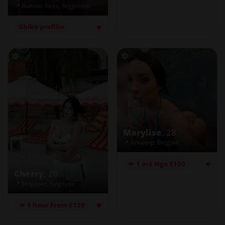
📍 Buenos Aires, Argjentinë
♥
Shiko profilin
Marylise
, 28
📍 Antwerp, Belgjikë
♥
💋 1 orë Nga €100
Cherry
, 20
📍 Singapor, Singapor
♥
💋 1 hour From €120