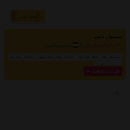
عضو ذهبي
سينشوال تاتش
المجر
,
بودابست
السعر غير معروف
جسم لجسم
تانترا
Nuru
تدليك للأزواج
أربعة أيادي
لينغام
تدليك البروستاتا
خدمة كاملة
تدليك حسي
+ 7 المزيد
مساج بالزيت
المزيد من التفاصيل