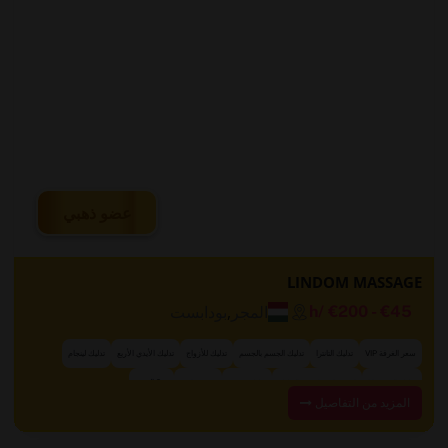
عضو ذهبي
LINDOM MASSAGE
المجر
,
بودابست
/h
€200
-
€45
سعر الغرفة VIP
تدليك التانترا
تدليك الجسم بالجسم
تدليك للأزواج
تدليك الأيدي الأربع
تدليك لينجام
+ 9 المزيد
تدليك البروستاتا
استحمام قبل/بعد التدليك
تدليك حسي
غرف خاصة
عضو ذهبي
المزيد من التفاصيل