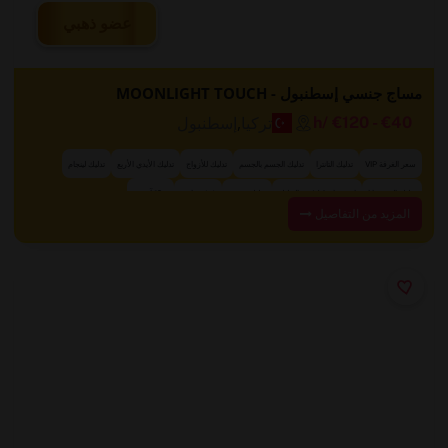
عضو ذهبي
مساج جنسي إسطنبول - MOONLIGHT TOUCH
تركيا
,
إسطنبول
/h
€120
-
€40
سعر الغرفة VIP
تدليك التانترا
تدليك الجسم بالجسم
تدليك للأزواج
تدليك الأيدي الأربع
تدليك لينجام
و 12 آخرين
تدليك البروستاتا
استحمام قبل/بعد التدليك
تدليك حسي
غرف خاصة
المزيد من التفاصيل