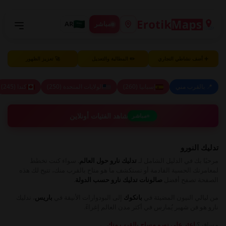
مباشر
AR
➕ أضف نشاطي التجاري
✏️ المطالبة والتعديل
🚀 تعزيز الظهور
📍 بالقرب مني
إسبانيا (260)
الولايات المتحدة (250)
كندا (245)
شاهد الفتيات أونلاين
مباشر
تدليك النورو
مرحبًا بك في الدليل الشامل لـ
تدليك نارو حول العالم
. سواء كنت تخطط
لمغامرتك الحسية القادمة أو تستكشف ما هو متاح بالقرب منك، تتيح لك هذه
الصفحة تصفح أفضل
صالونات تدليك نارو حسب الدولة
.
من ليالي النيون المضيئة في
بانكوك
إلى البودوارات الأنيقة في
باريس
، تدليك
نارو هو فن شهير يُمارس في أكثر مدن العالم إغراءً.
مسافر؟
اعثر على نورو مساج بالقرب منك ←