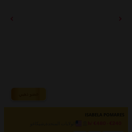
عضو ذهبي
ISABELA POMARES
الولايات المتحدة
,
شيكاغو
/h
€480
-
€240