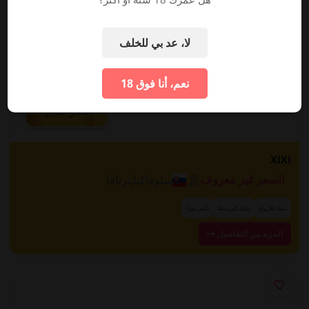
لا، عد بي للخلف
نعم، أنا فوق 18
عضو ذهبي
XIXI
سلوفاكيا
,
ترنافا
السعر غير معروف
تدليك للأزواج
تدليك البروستاتا
تكييف هواء
المزيد من التفاصيل