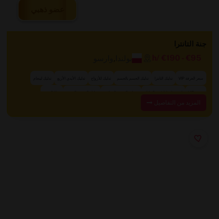
عضو ذهبي
جنة التانترا
بولندا
,
وارسو
/h
€190
-
€95
سعر الغرفة VIP
تدليك التانترا
تدليك الجسم بالجسم
تدليك للأزواج
تدليك الأيدي الأربع
تدليك لينجام
+ 11 المزيد
خدمة VIP
استحمام قبل/بعد التدليك
مساج بالزيوت العطرية
تدليك الجسم بالجسم
المزيد من التفاصيل