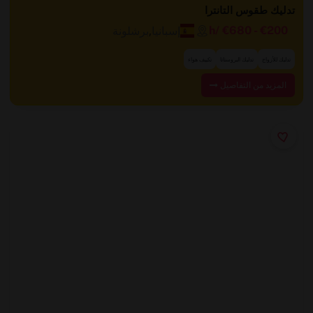
تدليك طقوس التانترا
إسبانيا
,
برشلونة
/h
€680
-
€200
تدليك للأزواج
تدليك البروستاتا
تكييف هواء
المزيد من التفاصيل