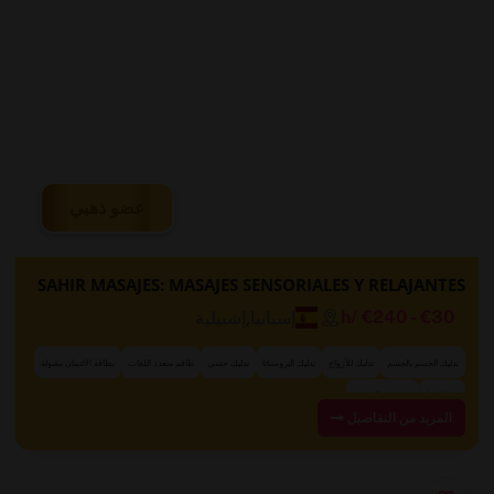
عضو ذهبي
SAHIR MASAJES: MASAJES SENSORIALES Y RELAJANTES
إسبانيا
,
إشبيلية
/h
€240
-
€30
تدليك الجسم بالجسم
تدليك للأزواج
تدليك البروستاتا
تدليك حسي
طاقم متعدد اللغات
بطاقة الائتمان مقبولة
نقدًا فقط
حجز عبر الإنترنت
المزيد من التفاصيل