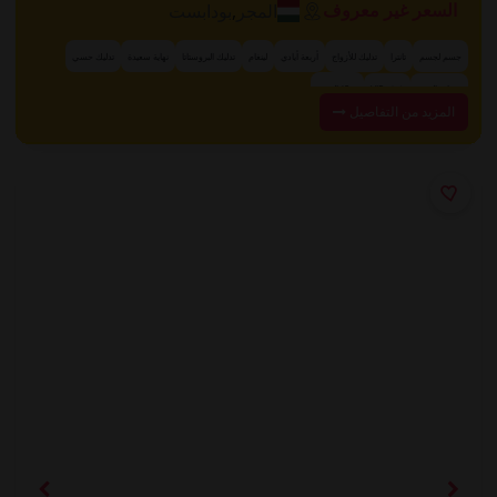
المجر
,
بودابست
السعر غير معروف
جسم لجسم
تانترا
تدليك للأزواج
أربعة أيادي
لينغام
تدليك البروستاتا
نهاية سعيدة
تدليك حسي
+ 13 المزيد
مساج بالزيت
غرفة VIP
المزيد من التفاصيل