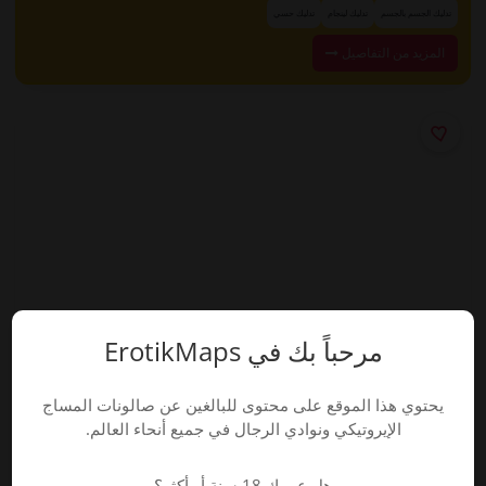
تدليك الجسم بالجسم
تدليك لينجام
تدليك حسي
المزيد من التفاصيل
مرحباً بك في ErotikMaps
يحتوي هذا الموقع على محتوى للبالغين عن صالونات المساج
الإيروتيكي ونوادي الرجال في جميع أنحاء العالم.
هل عمرك 18 سنة أو أكثر؟