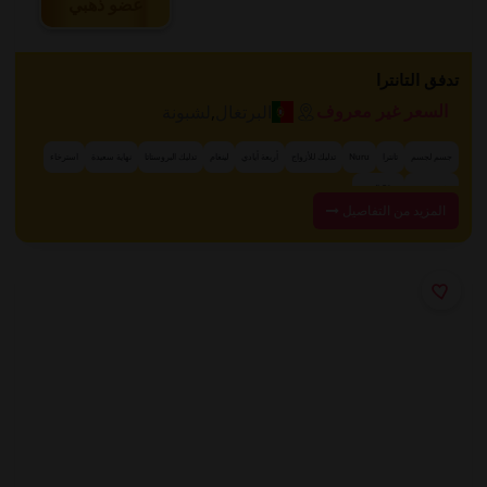
عضو ذهبي
تدفق التانترا
البرتغال
,
لشبونة
السعر غير معروف
جسم لجسم
تانترا
Nuru
تدليك للأزواج
أربعة أيادي
لينغام
تدليك البروستاتا
نهاية سعيدة
استرخاء
+ 31 المزيد
تدليك حسي
المزيد من التفاصيل