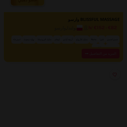
BLISSFUL MASSAGE وارسو
بولندا
,
وارسو
/h
€152
-
€82
جسم لجسم
تانترا
Nuru
تدليك للأزواج
أربعة أيادي
لينغام
تدليك البروستاتا
نهاية سعيدة
استرخاء
+ 21 المزيد
تدليك حسي
المزيد من التفاصيل