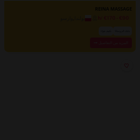
REINA MASSAGE
بولندا
,
وارسو
/h
€170
-
€90
تدليك البروستاتا
تكييف هواء
المزيد من التفاصيل