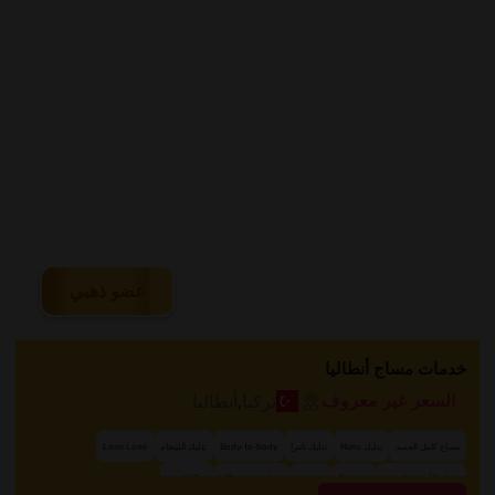
عضو ذهبي
خدمات مساج أنطاليا
تركيا
,
أنطاليا
السعر غير معروف
مساج كامل الجسد
تدليك Nuru
تدليك تانترا
Body-to-body
تدليك اللينجام
Lomi Lomi
+ 15 المزيد
مساج الأنسجة العميقة
Shiatsu
استرخاء
مساج إيروتيك VIP