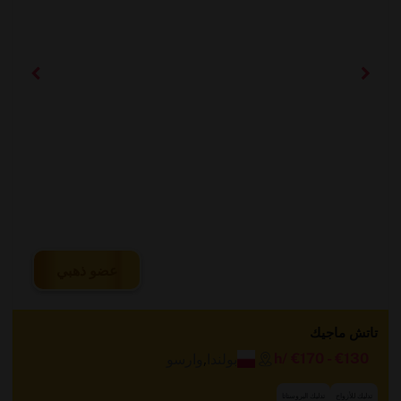
عضو ذهبي
تاتش ماجيك
بولندا
,
وارسو
/h
€170
-
€130
تدليك للأزواج
تدليك البروستاتا