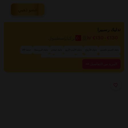
عضو ذهبي
تدليك رسبيرا
تركيا
,
إسطنبول
/h
€130
-
€130
تدليك الجسم بالجسم
تدليك للأزواج
تدليك الأيدي الأربع
تدليك لينجام
تدليك البروستاتا
خدمة VIP
+ 8 المزيد
تدليك الجسم بالجسم
تدليك حسي
مدلكة
تدليك الجسم بالجسم
المزيد من التفاصيل