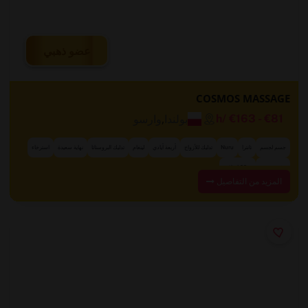
عضو ذهبي
COSMOS MASSAGE
بولندا
,
وارسو
/h
€163
-
€81
جسم لجسم
تانترا
Nuru
تدليك للأزواج
أربعة أيادي
لينغام
تدليك البروستاتا
نهاية سعيدة
استرخاء
+ 22 إضافي
تدليك حسي
المزيد من التفاصيل