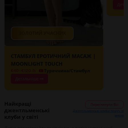
Дета
ЗОЛОТИЙ УЧАСНИК
СТАМБУЛ ЕРОТИЧНИЙ МАСАЖ |
MOONLIGHT TOUCH
Туреччина/Стамбул
€40
-
€120
/h
Детальніше
Найкращі
Переглянути Всі
джентльменські
Джентльменські клуби поруч зі
мною
клуби у світі
Легко переглядайте за країною, а потім містом, щоб