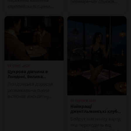
наріжним каменем
перевірених списків...
європейської сцени
живих камер, і у 2026
році вона...
04 СЕРП. 2026
Цукрова дівчина в
Лондоні, Велика
Британія | ErotikMaps
Лондонська доросла
розважальна сцена
включає дискретну
03 СЕРПНЯ 2026
мережу компаньйонів...
Найкращі
джентльменські клуби
в Бейруті на 2026 рік
Бейрут має нічну карту,
яка переходить від
центральних вулиць до