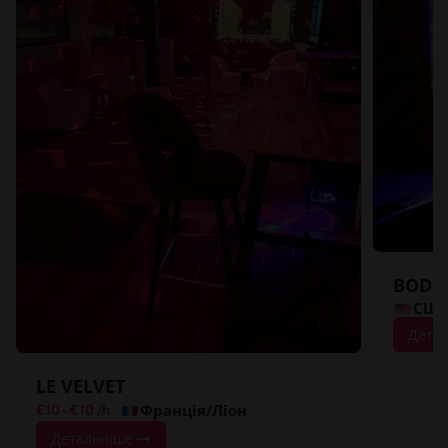
BODY 
США
Дета
LE VELVET
Франція/Ліон
€10
-
€10
/h
Детальніше