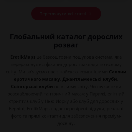
токени...
Переглянути всі статті
Глобальний каталог дорослих
розваг
ErotikMaps
це безкоштовна пошукова система, яка
перераховує всі фізичні дорослі заклади по всьому
світу. Ми зв'язуємо вас з найексклюзивнішими
Салони
еротичного масажу
,
Джентльменські клуби
,
Свінгерські клуби
по всьому світу. Чи шукаєте ви
розслаблюючий тантричний масаж у Парижі, елітний
стриптиз-клуб у Нью-Йорку або клуб для дорослих у
Берліні, ErotikMaps надає перевірені відгуки, реальні
фото та прямі контакти для забезпечення преміум-
досвіду.