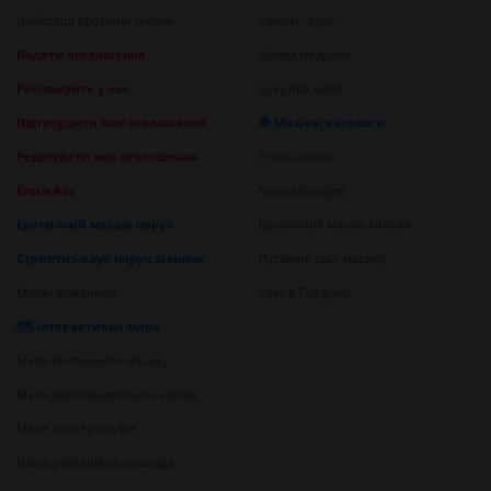
Найкращі еротичні масажі
Свінгер-клуб
Подати оголошення
Досвід подруги
Рекламуйте у нас
Цукрова маля
Підтвердити моє оголошення
🌍 Місцеві каталоги
Редагувати моє оголошення
ErotikDream
ErotikAds
Nuru Massages
Еротичний масаж поруч
Еротичний масаж Анталія
Стриптиз-клуб поруч зі мною
Путівник секс-масажу
Міські довідники
Секс в Telegram
🗺️ Інтерактивна мапа
Мапа еротичного масажу
Мапа джентльменських клубів
Мапа свінгер-клубів
Наша редакційна команда