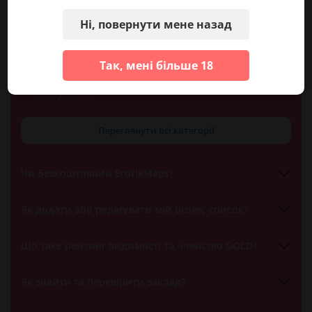
дорослих
Ні, повернути мене назад
GFE (Girlfriend Experience)
- Послуги
компаньйонок
Так, мені більше 18
Сахарні домовленості
- Довгострокове
спілкування
Переглянути всі категорії
Чи безкоштовний ErotikMaps?
Як додати або редагувати мій бізнес-список?
Що таке рейтинг видимості та членство GOLD?
Як знайти та перевірити заклад?