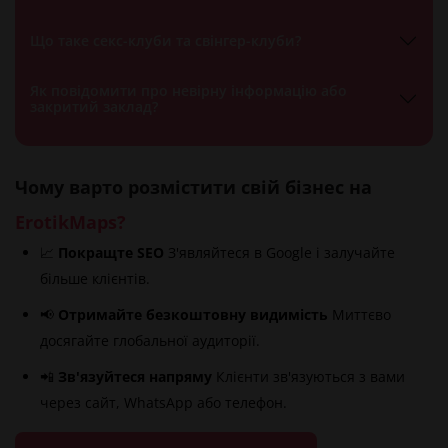
Що таке секс-клуби та свінгер-клуби?
Як повідомити про невірну інформацію або
закритий заклад?
Чому варто розмістити свій бізнес на
ErotikMaps?
📈
Покращте SEO
З'являйтеся в Google і залучайте
більше клієнтів.
📢
Отримайте безкоштовну видимість
Миттєво
досягайте глобальної аудиторії.
📲
Зв'язуйтеся напряму
Клієнти зв'язуються з вами
через сайт, WhatsApp або телефон.