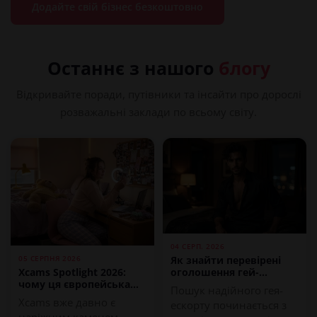
Додайте свій бізнес безкоштовно
Останнє з нашого
блогу
Відкривайте поради, путівники та інсайти про дорослі
розважальні заклади по всьому світу.
04 СЕРП. 2026
05 СЕРПНЯ 2026
Як знайти перевірені
оголошення гей-
Xcams Spotlight 2026:
ескорту в інтернеті
чому ця європейська
Пошук надійного гея-
платформа стоїть...
Xcams вже давно є
ескорту починається з