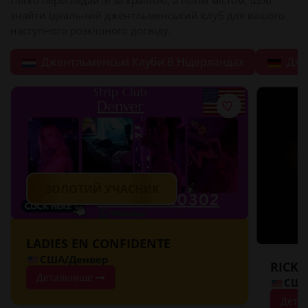
знайти ідеальний джентльменський клуб для вашого
наступного розкішного досвіду.
Джентльменські Клуби В Нідерландах
Дже
ЗОЛОТИЙ УЧАСНИК
LADIES EN CONFIDENTE
США/Денвер
RICKS
Детальніше
США
Дета