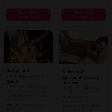
Європи.
Переглянути
Переглянути
Оголошення
Оголошення
Найкращий
Найкращий
еротичний масаж у
еротичний масаж у
Дубай
Сінгапур
Дубай, перлина Близького
Сінгапур, найвишуканіше
Сходу, є домом для елітних
місто Азії, пропонує
салонів еротичного масажу,
преміальні салони
що пропонують
еротичного масажу, що
неперевершену розкіш та
поєднують східні техніки з
дискретність.
сучасною розкішшю.