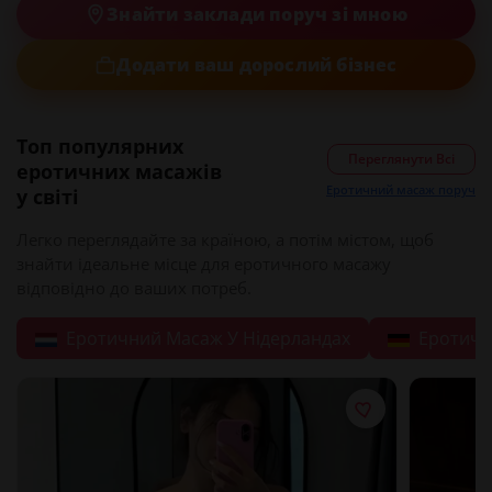
Знайти заклади поруч зі мною
Додати ваш дорослий бізнес
Топ популярних
Переглянути Всі
еротичних масажів
Еротичний масаж поруч
у світі
Легко переглядайте за країною, а потім містом, щоб
знайти ідеальне місце для еротичного масажу
відповідно до ваших потреб.
Еротичний Масаж У Нідерландах
Еротичн