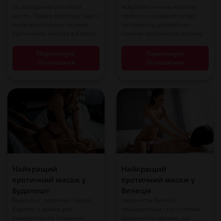
та розкішним способом
яскравим нічним життям,
життя, Париж пропонує одні з
пропонує широкий вибір
найелегантніших салонів
чуттєвих та дискретних
еротичного масажу в Європі.
салонів еротичного масажу.
Переглянути
Переглянути
Оголошення
Оголошення
Найкращий
Найкращий
еротичний масаж у
еротичний масаж у
Будапешт
Венеція
Будапешт, перлина Східної
Чарівність Венеції
Європи, є домом для
поширюється і на її салони
елегантних та інтимних
еротичного масажу, що