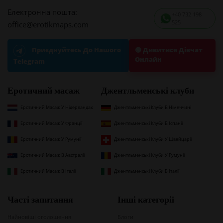
Електронна пошта:
+40 732 198
525
office@erotikmaps.com
🟢 Дивитися Дівчат
Приєднуйтесь До Нашого
Онлайн
Telegram
Еротичний масаж
Джентльменські клуби
Еротичний Масаж У Нідерландах
Джентльменські Клуби В Німеччині
Еротичний Масаж У Франції
Джентльменські Клуби В Іспанії
Еротичний Масаж У Румунії
Джентльменські Клуби У Швейцарії
Еротичний Масаж В Австралії
Джентльменські Клуби У Румунії
Еротичний Масаж В Італії
Джентльменські Клуби В Італії
Часті запитання
Інші категорії
Найновіші оголошення
Блоги