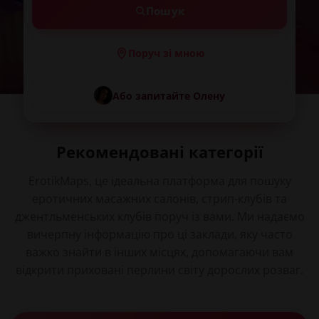
Пошук
Поруч зі мною
Або запитайте Олену
Рекомендовані категорії
ErotikMaps, це ідеальна платформа для пошуку
еротичних масажних салонів, стрип-клубів та
джентльменських клубів поруч із вами. Ми надаємо
вичерпну інформацію про ці заклади, яку часто
важко знайти в інших місцях, допомагаючи вам
Джентльменський
відкрити приховані перлини світу дорослих розваг.
Стриптиз
клуб
Еротичний масаж
Свін