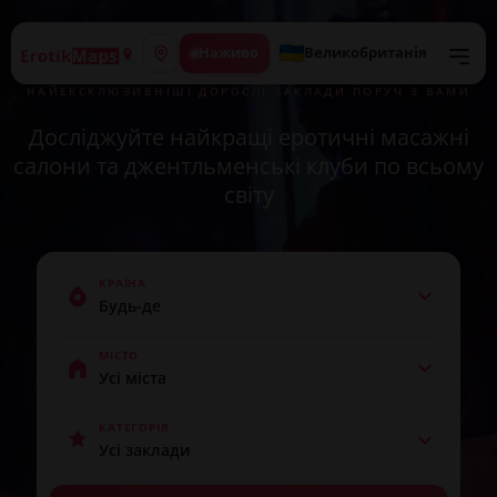
Наживо
Великобританія
ЗНАЙДІТЬ ДЕТАЛЬНУ ІНФОРМАЦІЮ ПРО
НАЙЕКСКЛЮЗИВНІШІ ДОРОСЛІ ЗАКЛАДИ ПОРУЧ З ВАМИ
Досліджуйте найкращі еротичні масажні
салони та джентльменські клуби по всьому
світу
КРАЇНА
МІСТО
КАТЕГОРІЯ