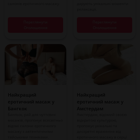
салонів еротичного масажу.
дарують унікальні моменти
релаксації.
Переглянути
Переглянути
Оголошення
Оголошення
Найкращий
Найкращий
еротичний масаж у
еротичний масаж у
Бангкок
Амстердам
Бангкок, рай для чуттєвих
Амстердам, відомий своєю
масажів, пропонує всесвітньо
відкритою культурою,
відомі салони еротичного
пропонує унікальні та
масажу з автентичними
дискретні враження від
тайськими техніками.
еротичного масажу в серці