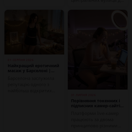
узбережжя, і це...
01 СЕРПНЯ 2026
Найкращий еротичний
масаж у Барселоні |
Путівник 2026
Барселона заслужила
репутацію одного з
найбільш відкритих
31 ЛИПНЯ 2026
міст Європи...
Порівняння токенних і
підписних камер-сайтів
(путівник 2026)
Платформи live-камер
працюють за двома
принципово різними
моделями оплати: